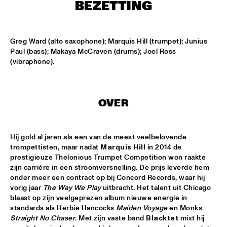
MISSISSIPPI SQUARE
BEZETTING
THE JUBILEE BIG BAND 
  •  
16:45
MISSISSIPPI
Greg Ward (alto saxophone); Marquis Hill (trumpet); Junius 
Paul (bass); Makaya McCraven (drums); Joel Ross 
(vibraphone).
DJ COLLECTIEF NAALD EN KRAAK
  •  
17:00
TIGRIS
NORTH SEA JAZZ COMPOSITION PROJECT: MORRIS 
OVER
KLIPHUIS - DIMLICHT
  •  
17:15
MADEIRA
Hij gold al jaren als een van de meest veelbelovende 
JOHN BEASLEY PRESENTS MONK'ESTRA
  •  
17:15
trompettisten, maar nadat 
Marquis Hill
 in 2014 de 
HUDSON
prestigieuze Thelonious Trumpet Competition won raakte 
zijn carrière in een stroomversnelling. De prijs leverde hem 
KOFFIE
  •  
17:15
onder meer een contract op bij Concord Records, waar hij 
CONGO
vorig jaar 
The Way We Play
 uitbracht. Het talent uit Chicago 
blaast op zijn veelgeprezen album nieuwe energie in 
standards als Herbie Hancocks 
Maiden Voyage
 en Monks 
PHILIPPE LEMM TRIO
  •  
17:15
Straight No Chaser
. Met zijn vaste band 
Blacktet
 mixt hij 
VOLGA