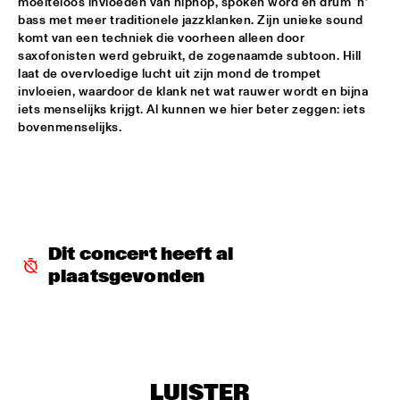
moeiteloos invloeden van hiphop, spoken word en drum ‘n’ 
bass met meer traditionele jazzklanken. Zijn unieke sound 
LETTUCE
  •  
17:30
komt van een techniek die voorheen alleen door 
NILE
saxofonisten werd gebruikt, de zogenaamde subtoon. Hill 
laat de overvloedige lucht uit zijn mond de trompet 
SUITE FOR MA DUKES 'TRIBUTE TO J.DILLA' FEATURING 
invloeien, waardoor de klank net wat rauwer wordt en bijna 
MIGUEL ATWOOD-FERGUSON
  •  
17:30
iets menselijks krijgt. Al kunnen we hier beter zeggen: iets 
DARLING
bovenmenselijks. 
MAARTEN HOGENHUIS TRIO
  •  
17:45
YENISEI
WAYNE SHORTER QUARTET WITH CASCO 
PHILHARMONIC
  •  
18:00
Dit concert heeft al 
AMAZON
plaatsgevonden
THE ROOTS OF MUSIC MARCHING CRUSADERS
  •  
18:15
CONGO SQUARE
TROMBONE SHORTY & ORLEANS AVENUE
  •  
18:15
MAAS
LUISTER