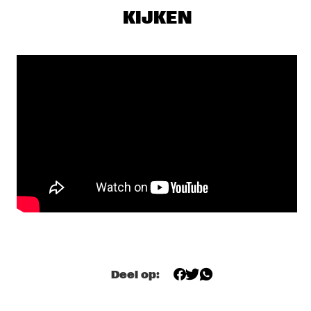
GREG WARD & 10 TONGUES
  •  
19:15
KIJKEN
MADEIRA
SOUSA
  •  
19:15
TIGRIS
ARI HOENIG TRIO
  •  
19:30
YENISEI
Q&A WITH CHICK COREA: 100 YEARS OF JAZZ
  •  
19:30
JAZZ CAFE
LEE RITENOUR & DAVE GRUSIN
  •  
19:30
HUDSON
YUSSEF DAYES PRESENTS BLACK FOCUS
  •  
19:45
DARLING
Deel op:
SHOWS VANAF 20:00