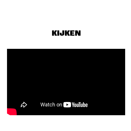
BEATS & PIECES BIG BAND
  •  
16:45
MISSISSIPPI
COLIN STETSON & SARAH NEUFELD
  •  
17:15
KIJKEN
MADEIRA
HENRI TEXIER SKY DANCERS 6
  •  
17:15
HUDSON
THE HOT 8 BRASS BAND
  •  
17:15
CONGO SQUARE
ESPERANZA SPALDING PRESENTS: EMILY'S D+ 
EVOLUTION
  •  
17:30
DARLING
CANDY DULFER
  •  
18:00
NILE
Q&A GOGO PENGUIN
  •  
18:00