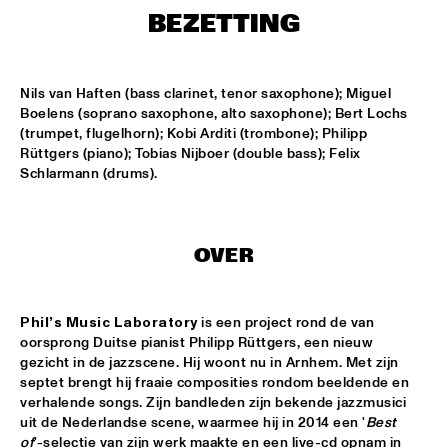
MISSISSIPPI
BEZETTING
THE HOT 8 BRASS BAND
  •  
15:15
CONGO SQUARE
Nils van Haften (bass clarinet, tenor saxophone); Miguel 
Boelens (soprano saxophone, alto saxophone); Bert Lochs 
MICHAEL MANTLER THE JAZZ COMPOSER'S ORCHESTRA 
(trumpet, flugelhorn); Kobi Arditi (trombone); Philipp 
UPDATE
  •  
15:15
Rüttgers (piano); Tobias Nijboer (double bass); Felix 
HUDSON
Schlarmann (drums).
DJ JAIRZINHO
  •  
15:30
TIGRIS
OVER
STEVE LEHMAN OCTET
  •  
15:30
MADEIRA
Phil’s Music Laboratory
 is een project rond de van 
oorsprong Duitse pianist Philipp Rüttgers, een nieuw 
STUFF. 
  •  
15:45
gezicht in de jazzscene. Hij woont nu in Arnhem. Met zijn 
DARLING
septet brengt hij fraaie composities rondom beeldende en 
verhalende songs. Zijn bandleden zijn bekende jazzmusici 
KASSAV'
  •  
16:00
uit de Nederlandse scene, waarmee hij in 2014 een '
Best 
NILE
of
'-selectie van zijn werk maakte en een live-cd opnam in 