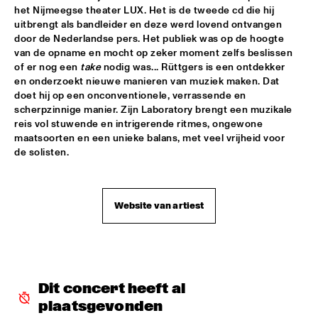
het Nijmeegse theater LUX. Het is de tweede cd die hij 
uitbrengt als bandleider en deze werd lovend ontvangen 
REIJSEGER FRAANJE SYLLA
  •  
16:00
door de Nederlandse pers. Het publiek was op de hoogte 
YENISEI
van de opname en mocht op zeker moment zelfs beslissen 
of er nog een 
take
 nodig was... Rüttgers is een ontdekker 
WILLIAM BELL
  •  
16:00
en onderzoekt nieuwe manieren van muziek maken. Dat 
CONGO
doet hij op een onconventionele, verrassende en 
scherpzinnige manier. Zijn Laboratory brengt een muzikale 
reis vol stuwende en intrigerende ritmes, ongewone 
EMILE PARISIEN QUARTET
  •  
16:15
maatsoorten en een unieke balans, met veel vrijheid voor 
VOLGA
de solisten.
ARTIST IN RESIDENCE IBRAHIM MAALOUF & METROPOLE 
ORKEST
  •  
16:30
AMAZON
Website van artiest
CLINIC: MARK GUILIANA
  •  
16:30
JAZZ CAFÉ
ANTHONY HAMILTON
  •  
16:45
Dit concert heeft al 
MAAS
plaatsgevonden