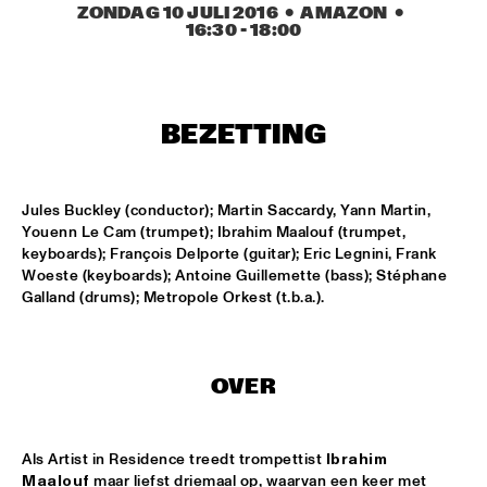
ZONDAG 10 JULI 2016
  •  AMAZON
  •  
MISSISSIPPI
16:30
 - 
18:00
THE HOT 8 BRASS BAND
  •  
15:15
CONGO SQUARE
BEZETTING
MICHAEL MANTLER THE JAZZ COMPOSER'S ORCHESTRA 
UPDATE
  •  
15:15
HUDSON
Jules Buckley (conductor); Martin Saccardy, Yann Martin, 
DJ JAIRZINHO
  •  
15:30
Youenn Le Cam (trumpet); Ibrahim Maalouf (trumpet, 
TIGRIS
keyboards); François Delporte (guitar); Eric Legnini, Frank 
Woeste (keyboards); Antoine Guillemette (bass); Stéphane 
Galland (drums); Metropole Orkest (t.b.a.).
STEVE LEHMAN OCTET
  •  
15:30
MADEIRA
STUFF. 
  •  
15:45
OVER
DARLING
KASSAV'
  •  
16:00
Als Artist in Residence treedt trompettist 
Ibrahim 
NILE
Maalouf
 maar liefst driemaal op, waarvan een keer met 