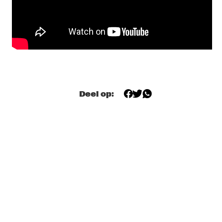
YURI HONING ACOUSTIC QUARTET
  •  
18:45
MADEIRA
CHARLES LLOYD NEW QUARTET 
  •  
19:00
HUDSON
MR. SIPP
  •  
19:15
Deel op:
CONGO SQUARE
CHICK COREA, 75TH BIRTHDAY CELEBRATION: HOMAGE TO 
HEROES
  •  
19:30
AMAZON
TAXIWARS
  •  
19:30
DARLING
SHOWS VANAF 20:00