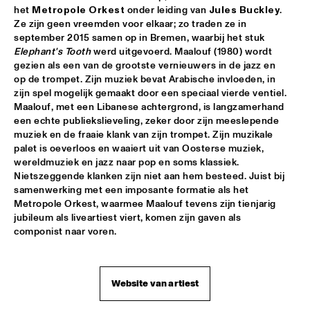
het 
Metropole Orkest
 onder leiding van 
Jules Buckley
. 
Ze zijn geen vreemden voor elkaar; zo traden ze in 
REIJSEGER FRAANJE SYLLA
  •  
16:00
september 2015 samen op in Bremen, waarbij het stuk 
YENISEI
Elephant's Tooth
 werd uitgevoerd. Maalouf (1980) wordt 
gezien als een van de grootste vernieuwers in de jazz en 
WILLIAM BELL
  •  
16:00
op de trompet. Zijn muziek bevat Arabische invloeden, in 
CONGO
zijn spel mogelijk gemaakt door een speciaal vierde ventiel. 
Maalouf, met een Libanese achtergrond, is langzamerhand 
een echte publiekslieveling, zeker door zijn meeslepende 
EMILE PARISIEN QUARTET
  •  
16:15
muziek en de fraaie klank van zijn trompet. Zijn muzikale 
VOLGA
palet is oeverloos en waaiert uit van Oosterse muziek, 
wereldmuziek en jazz naar pop en soms klassiek. 
ARTIST IN RESIDENCE IBRAHIM MAALOUF & METROPOLE 
Nietszeggende klanken zijn niet aan hem besteed. Juist bij 
ORKEST
  •  
16:30
samenwerking met een imposante formatie als het 
AMAZON
Metropole Orkest, waarmee Maalouf tevens zijn tienjarig 
jubileum als liveartiest viert, komen zijn gaven als 
CLINIC: MARK GUILIANA
  •  
16:30
componist naar voren.
JAZZ CAFÉ
ANTHONY HAMILTON
  •  
16:45
Website van artiest
MAAS