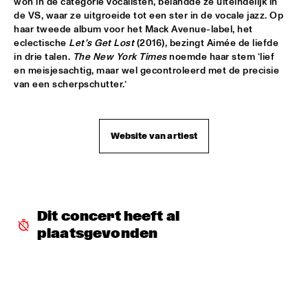
won in de categorie vocalisten, belandde ze uiteindelijk in 
de VS, waar ze uitgroeide tot een ster in de vocale jazz. Op 
WOLFERT BREDERODE TRIO
  •  
17:15
haar tweede album voor het Mack Avenue-label, het 
eclectische 
Let’s Get Lost
 (2016), bezingt Aimée de liefde 
YENISEI
in drie talen. 
The New York Times
 noemde haar stem ‘lief 
en meisjesachtig, maar wel gecontroleerd met de precisie 
ARTURO O'FARRILL & THE AFRO LATIN JAZZ 
ORCHESTRA
  •  
17:30
van een scherpschutter.’
CONGO
PIERANUNZI SOMSEN CECCARELLI
  •  
17:30
Website van artiest
MADEIRA
PANEL: REMEMBERING DAVID BOWIE AND BLACKSTAR WITH 
DONNY MCCASLIN A.O.
  •  
18:00
JAZZ CAFÉ
Dit concert heeft al 
LEVEL 42
  •  
18:00
plaatsgevonden
NILE
PAT METHENY & RON CARTER 
  •  
18:15
AMAZON