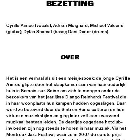
BEZETTING
MISSISSIPPI
LAURENCE JONES BAND
  •  
16:45
Cyrille Aimée (vocals); Adrien Moignard, Michael Valeanu 
CONGO SQUARE
(guitar); Dylan Shamat (bass); Dani Danor (drums).
JACOB COLLIER
  •  
17:00
DARLING
OVER
MARK SCHILDERS' FABRIK
  •  
17:00
VOLGA
Het is een verhaal als uit een meisjesboek: de jonge 
Cyrille 
Aimée
 glipte door het slaapkamerraam van haar ouderlijk 
DJS THELONIOUS & ONNO PALOMA
  •  
17:15
huis in Samois-sur-Seine om zich te mengen onder de 
TIGRIS
bezoekers van het jaarlijkse Django Reinhardt Festival die 
in haar woonplaats hun kampen hadden opgeslagen. Daar 
JAZZ ORCHESTRA OF THE CONCERTGEBOUW WITH DR. 
werd ze betoverd door de Sinti en Roma culturen en hun 
LONNIE SMITH
  •  
17:15
virtuoze muziekstijlen en ging later zelf een zwervend 
HUDSON
muzikaal bestaan leiden. De destijds opgedane hotclub-
invloeden zijn nog steeds te horen in haar muziek. Via het 
STEVEN WILSON
  •  
17:15
Montreux Jazz Festival, waar ze in 2007 de eerste prijs 
MAAS