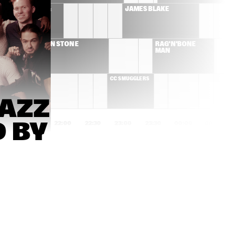
 WASHINGTON & 
JAMES BLAKE
OLE ORKEST 
ALLEN STONE
RAG'N'BONE 
MAN
SMUGGLERS
CC SMUGGLERS
AZZ 
BY 
1:00
21:30
22:00
22:30
23:00
23:30
00:00
00:30
FLYING LOTUS
KNEEBODY + 
DAEDELUS 
ANTONIO SANCHEZ & 
MELANIE DE BIAS
MIGRATION 
TRIO
MARIA MENDES
SHAI MAESTRO T