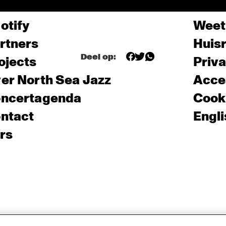
otify
Weet
rtners
Huis
Deel op:
ojects
Priv
er North Sea Jazz
Acces
ncertagenda
Cooki
ntact
Engli
rs