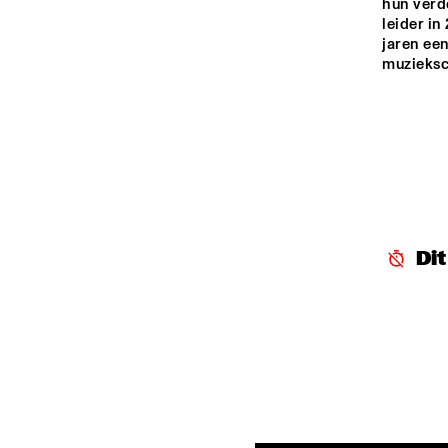
hun verd
leider in
jaren een
muzieksc
Di