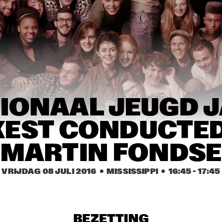
SNARKY PUPPY
SNARKY PUPPY & 
KAMASI
METROPOLE 
METROP
ORKEST
POKEY LAFARGE
THE JAMES HUNTER 
SIX
BINKER & 
CC 
MOSES
IONAAL JEUGD J
EST CONDUCTED 
17:30
18:00
18:30
19:00
19:30
20:00
20:30
2
JAMESZOO 
THUNDERCAT
MARTIN FONDSE
QUINTET
VRIJDAG 08 JULI 2016
  •  MISSISSIPPI
  •  
16:45
 - 
17:45
NSJ COMPOSITION 
JASPER VAN 'T HOF & 
PROJECT: JORIS 
TINEKE POSTMA
ROELOFS ROPE 
DANCE 
IDENTIKIT
GIOVANNI GUIDI 
BEZETTING