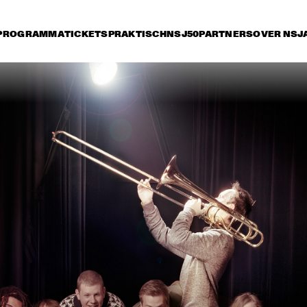
PROGRAMMA
TICKETS
PRAKTISCH
NSJ50
PARTNERS
OVER NSJ
rijdag 8 juli
zaterdag 9 juli
zondag 10 juli
17:30
18:00
18:30
19:00
19:30
20:00
20:30
2
DIANA KRALL
GA
KONRAD KOSELLECK 
ARTURO O'FARRILL & 
BIG BAND: 
THE AFRO LATIN JAZZ 
CELEBRATING BOY 
ORCHESTRA
EDGAR
VINTAGE TROUBLE
BUDDY GUY WITH 
SPECIAL GUEST 
QUINN SULLIVAN