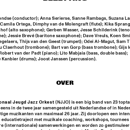
WINNER DUTCH 
DRIFTER
ondse (conductor); Anna Serierse, Sanne Rambags, Suzana La
JAZZ 
COMPETITION: 
 Camila Ortega, Dimphy van de Molengraft (flute); Kika Sprange
XAVI TORRES 
hof (alto saxophone); Gerben Wasser, Jesse Schilderink (tenor
TRIO
AAL 
RE:FRESHED 
ODDISEE & G
e); Jessie Brevé (baritone saxophone); Dave Vreuls, Koen Smit
AZZ 
ORCHESTRA
COMPNY
egelaers, Thijs van den Geest (trumpet); Odei Al-Magut, Sam T
TED BY 
 Claerhout (trombone); Bart van Gorp (bass trombone); Gijs I
 FONDSE
 Robert van der Padt (piano); Lito Mabjaia (bass, double bass); 
QUESTLOVE
DJ MAESTRO
 Kanbier (drums); Joost Janssen (percussion).
17:30
18:00
18:30
19:00
19:30
20:00
20:30
2
OVER
PANEL MUSIC & 
CLINIC: 
CIVIL RIGHTS 
ANTONIO 
WITH KAMASI 
SANCHEZ ON 
WASHINGTON 
onaal Jeugd Jazz Orkest
 (NJJO) is een big band van 23 topta
BIRDMAN
AND CHRISTIAN 
SCOTT
eens in de twee jaar samengesteld uit Nederlandse of in Neder
ige muzikanten van maximaal 26 jaar. Zij doorlopen een intens
g educatietraject met muzikale coaching, workshops, tournees 
re (internationale) samenwerkingen en worden zo gestimuleerd