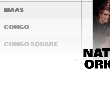
MAAS
CONGO
BINKER & 
MOSES
CONGO SQUARE
NAT
ORK
16:00
16:30
17:00
DARLING
MADEIRA