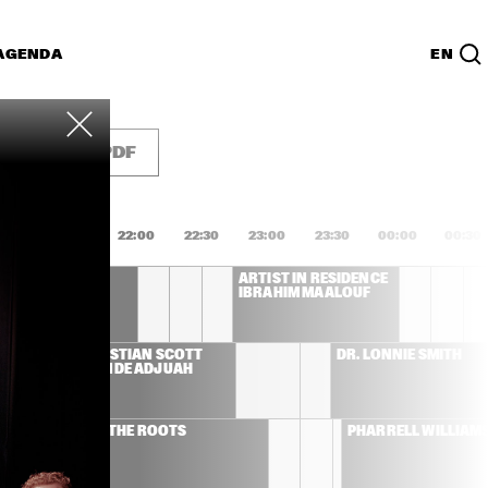
AGENDA
EN
Lijst
PDF
1:00
21:30
22:00
22:30
23:00
23:30
00:00
00:30
L COSTA
ARTIST IN RESIDENCE 
IBRAHIM MAALOUF
CHRISTIAN SCOTT 
DR. LONNIE SMITH
ATUNDE ADJUAH 
THE ROOTS
PHARRELL WILLIAM