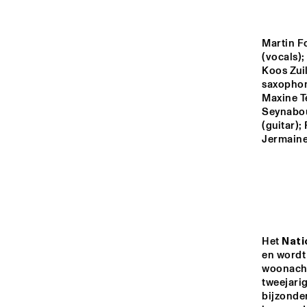
YENISEI
Martin F
VOLGA
(vocals);
Koos Zuil
NATION
saxophon
JEUGD J
MISSISSIPPI
Maxine T
ORKEST 
CONDUC
Seynabou
MARTIN
(guitar);
Jermaine
TIGRIS
16:00
16:30
17:00
JAZZ CAFÉ
Het 
Nati
en wordt 
woonacht
tweejari
bijzonde