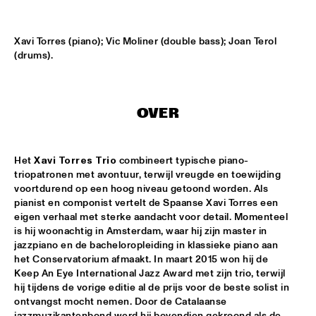
CONGO SQUARE
NATIONAAL JEUGD JAZZ ORKEST CONDUCTED BY MARTIN 
Xavi Torres (piano); Vic Moliner (double bass); Joan Terol 
FONDSE
  •  
16:45
(drums).
MISSISSIPPI
KONRAD KOSELLECK BIG BAND: CELEBRATING BOY 
EDGAR
  •  
17:30
OVER
HUDSON
POKEY LAFARGE
  •  
17:30
Het 
Xavi Torres Trio
 combineert typische piano-
CONGO
triopatronen met avontuur, terwijl vreugde en toewijding 
voortdurend op een hoog niveau getoond worden. Als 
QUESTLOVE
  •  
17:30
pianist en componist vertelt de Spaanse Xavi Torres een 
TIGRIS
eigen verhaal met sterke aandacht voor detail. Momenteel 
is hij woonachtig in Amsterdam, waar hij zijn master in 
jazzpiano en de bacheloropleiding in klassieke piano aan 
SNARKY PUPPY
  •  
17:30
het Conservatorium afmaakt. In maart 2015 won hij de 
MAAS
Keep An Eye International Jazz Award met zijn trio, terwijl 
hij tijdens de vorige editie al de prijs voor de beste solist in 
WINNER DUTCH JAZZ COMPETITION: XAVI TORRES 
ontvangst mocht nemen. Door de Catalaanse 
TRIO
  •  
17:30
jazzmuzikantenbond werd hij bovendien gekroond als de 