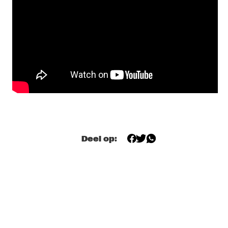
DJ MAESTRO
  •  
19:30
TIGRIS
THE JAMES HUNTER SIX
  •  
19:30
CONGO
THUNDERCAT
  •  
19:30
DARLING
JASPER VAN 'T HOF & TINEKE POSTMA
  •  
19:30
MADEIRA
Deel op:
BUDDY GUY WITH SPECIAL GUEST QUINN SULLIVAN
  •  
19:45
NILE
SHOWS VANAF 20:00
GIOVANNI GUIDI TRIO
  •  
20:00