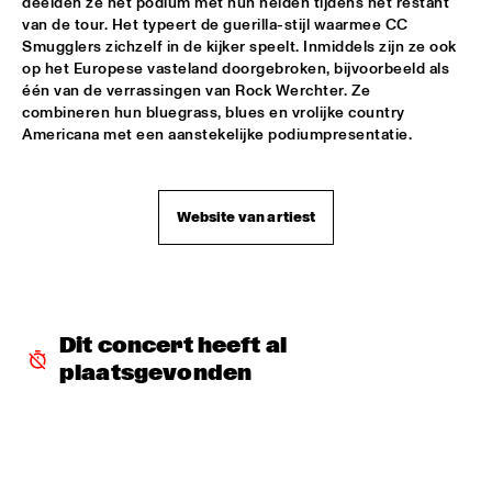
deelden ze het podium met hun helden tijdens het restant 
VOLGA
van de tour. Het typeert de guerilla-stijl waarmee CC 
Smugglers zichzelf in de kijker speelt. Inmiddels zijn ze ook 
NSJ COMPOSITION PROJECT: JORIS ROELOFS ROPE DANCE 
  •  
17:45
op het Europese vasteland doorgebroken, bijvoorbeeld als 
één van de verrassingen van Rock Werchter. Ze 
MADEIRA
combineren hun bluegrass, blues en vrolijke country 
Americana met een aanstekelijke podiumpresentatie. 
JAMESZOO QUINTET
  •  
17:45
DARLING
VINTAGE TROUBLE
  •  
17:45
Website van artiest
NILE
PANEL MUSIC & CIVIL RIGHTS WITH KAMASI WASHINGTON 
AND CHRISTIAN SCOTT
  •  
18:15
JAZZ CAFÉ
Dit concert heeft al 
plaatsgevonden
IDENTIKIT
  •  
18:15
YENISEI
DIANA KRALL
  •  
18:30
AMAZON