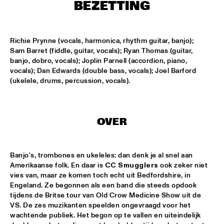
CONGO SQUARE
BEZETTING
NATIONAAL JEUGD JAZZ ORKEST CONDUCTED BY MARTIN 
FONDSE
  •  
16:45
Richie Prynne (vocals, harmonica, rhythm guitar, banjo); 
MISSISSIPPI
Sam Barret (fiddle, guitar, vocals); Ryan Thomas (guitar, 
banjo, dobro, vocals); Joplin Parnell (accordion, piano, 
KONRAD KOSELLECK BIG BAND: CELEBRATING BOY 
vocals); Dan Edwards (double bass, vocals); Joel Barford 
EDGAR
  •  
17:30
(ukelele, drums, percussion, vocals).
HUDSON
POKEY LAFARGE
  •  
17:30
CONGO
OVER
QUESTLOVE
  •  
17:30
TIGRIS
Banjo's, trombones en ukeleles: dan denk je al snel aan 
Amerikaanse folk. En daar is 
CC Smugglers
 ook zeker niet 
SNARKY PUPPY
  •  
17:30
vies van, maar ze komen toch echt uit Bedfordshire, in 
Engeland. Ze begonnen als een band die steeds opdook 
MAAS
tijdens de Britse tour van Old Crow Medicine Show uit de 
VS. De zes muzikanten speelden ongevraagd voor het 
WINNER DUTCH JAZZ COMPETITION: XAVI TORRES 
TRIO
  •  
17:30
wachtende publiek. Het begon op te vallen en uiteindelijk 