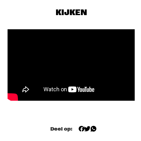
DJ MAESTRO
  •  
19:30
TIGRIS
KIJKEN
THE JAMES HUNTER SIX
  •  
19:30
CONGO
THUNDERCAT
  •  
19:30
DARLING
JASPER VAN 'T HOF & TINEKE POSTMA
  •  
19:30
MADEIRA
BUDDY GUY WITH SPECIAL GUEST QUINN SULLIVAN
  •  
19:45
NILE
SHOWS VANAF 20:00
Deel op:
GIOVANNI GUIDI TRIO
  •  
20:00