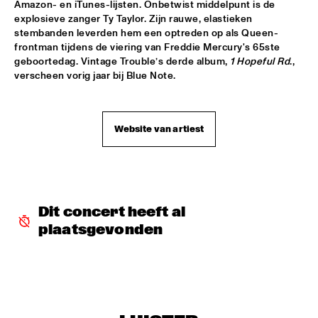
VOLGA
Amazon- en iTunes-lijsten. Onbetwist middelpunt is de 
explosieve zanger Ty Taylor. Zijn rauwe, elastieken 
NSJ COMPOSITION PROJECT: JORIS ROELOFS ROPE DANCE 
stembanden leverden hem een optreden op als Queen-
  •  
17:45
frontman tijdens de viering van Freddie Mercury's 65ste 
MADEIRA
geboortedag. Vintage Trouble’s derde album, 
1 Hopeful Rd
., 
verscheen vorig jaar bij Blue Note.
JAMESZOO QUINTET
  •  
17:45
DARLING
Website van artiest
VINTAGE TROUBLE
  •  
17:45
NILE
PANEL MUSIC & CIVIL RIGHTS WITH KAMASI WASHINGTON 
AND CHRISTIAN SCOTT
  •  
18:15
Dit concert heeft al 
JAZZ CAFÉ
plaatsgevonden
IDENTIKIT
  •  
18:15
YENISEI
DIANA KRALL
  •  
18:30
AMAZON