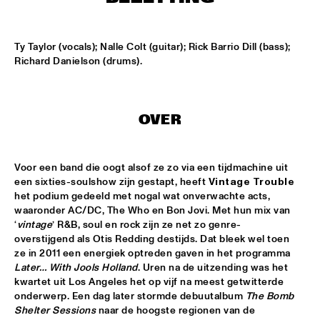
CONGO SQUARE
NATIONAAL JEUGD JAZZ ORKEST CONDUCTED BY MARTIN 
Ty Taylor (vocals); Nalle Colt (guitar); Rick Barrio Dill (bass); 
FONDSE
  •  
16:45
Richard Danielson (drums).
MISSISSIPPI
KONRAD KOSELLECK BIG BAND: CELEBRATING BOY 
EDGAR
  •  
17:30
HUDSON
OVER
POKEY LAFARGE
  •  
17:30
CONGO
Voor een band die oogt alsof ze zo via een tijdmachine uit 
een sixties-soulshow zijn gestapt, heeft 
Vintage Trouble
het podium gedeeld met nogal wat onverwachte acts, 
QUESTLOVE
  •  
17:30
waaronder AC/DC, The Who en Bon Jovi. Met hun mix van 
TIGRIS
‘
vintage
’ R&B, soul en rock zijn ze net zo genre-
overstijgend als Otis Redding destijds. Dat bleek wel toen 
SNARKY PUPPY
  •  
17:30
ze in 2011 een energiek optreden gaven in het programma 
MAAS
Later… With Jools Holland
. Uren na de uitzending was het 
kwartet uit Los Angeles het op vijf na meest getwitterde 
WINNER DUTCH JAZZ COMPETITION: XAVI TORRES 
onderwerp. Een dag later stormde debuutalbum 
The Bomb 
TRIO
  •  
17:30
Shelter Sessions
 naar de hoogste regionen van de 