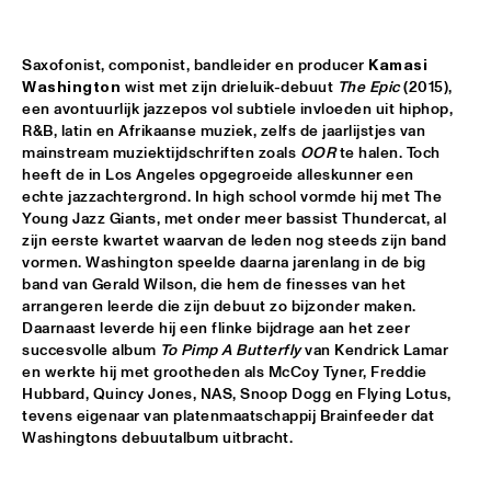
VOLGA
NSJ COMPOSITION PROJECT: JORIS ROELOFS ROPE DANCE 
  •  
17:45
Saxofonist, componist, bandleider en producer 
Kamasi 
Washington
 wist met zijn drieluik-debuut 
The Epic
 (2015), 
MADEIRA
een avontuurlijk jazzepos vol subtiele invloeden uit hiphop, 
R&B, latin en Afrikaanse muziek, zelfs de jaarlijstjes van 
JAMESZOO QUINTET
  •  
17:45
mainstream muziektijdschriften zoals 
OOR
 te halen. Toch 
DARLING
heeft de in Los Angeles opgegroeide alleskunner een 
echte jazzachtergrond. In high school vormde hij met The 
VINTAGE TROUBLE
  •  
17:45
Young Jazz Giants, met onder meer bassist Thundercat, al 
NILE
zijn eerste kwartet waarvan de leden nog steeds zijn band 
vormen. Washington speelde daarna jarenlang in de big 
PANEL MUSIC & CIVIL RIGHTS WITH KAMASI WASHINGTON 
band van Gerald Wilson, die hem de finesses van het 
AND CHRISTIAN SCOTT
  •  
18:15
arrangeren leerde die zijn debuut zo bijzonder maken. 
JAZZ CAFÉ
Daarnaast leverde hij een flinke bijdrage aan het zeer 
succesvolle album 
To Pimp A Butterfly
 van Kendrick Lamar 
en werkte hij met grootheden als McCoy Tyner, Freddie 
IDENTIKIT
  •  
18:15
Hubbard, Quincy Jones, NAS, Snoop Dogg en Flying Lotus, 
YENISEI
tevens eigenaar van platenmaatschappij Brainfeeder dat 
Washingtons debuutalbum uitbracht. 
DIANA KRALL
  •  
18:30
AMAZON