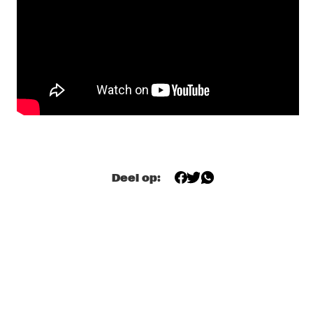
YENISEI
ODDISEE & GOOD COMPNY
  •  
20:15
MISSISSIPPI
KAMASI WASHINGTON & METROPOLE ORKEST 
  •  
20:30
MAAS
CC SMUGGLERS
  •  
20:45
CONGO SQUARE
Deel op:
GAL COSTA
  •  
20:45
AMAZON
DOWNBEAT BLINDFOLD TEST WITH DR. LONNIE 
SMITH
  •  
21:00
JAZZ CAFÉ
KANDACE SPRINGS
  •  
21:00
VOLGA