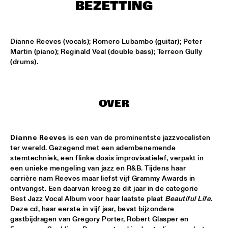
MISSISSIPPI
BEZETTING
ARTIST IN RESIDENCE HAN BENNINK  ICP ORCHESTRA 
SPECIAL GUESTS MARC RIBOT A.O.
  •  
15:15
Dianne Reeves (vocals); Romero Lubambo (guitar); Peter 
HUDSON
Martin (piano); Reginald Veal (double bass); Terreon Gully 
(drums).
LAURA MVULA & METROPOLE ORKEST CONDUCTED BY 
JULES BUCKLEY
  •  
15:15
MAAS
OVER
JOEP PELT
  •  
15:30
NORTH SEA JAZZ CLUB
Dianne Reeves
 is een van de prominentste jazzvocalisten 
REVEREND SHINE SNAKE OIL CO.
  •  
15:30
ter wereld. Gezegend met een adembenemende 
CONGO SQUARE
stemtechniek, een flinke dosis improvisatielef, verpakt in 
een unieke mengeling van jazz en R&B. Tijdens haar 
RUDRESH MAHANTHAPPA 
  •  
15:30
carrière nam Reeves maar liefst vijf Grammy Awards in 
ontvangst. Een daarvan kreeg ze dit jaar in de categorie 
MADEIRA
Best Jazz Vocal Album voor haar laatste plaat 
Beautiful Life
. 
Deze cd, haar eerste in vijf jaar, bevat bijzondere 
SJENG STOKKINK PRESENTS DUTCH RARE GROOVE WITH 
SPECIAL GUEST EDDY VELDMAN
  •  
15:30
gastbijdragen van Gregory Porter, Robert Glasper en 