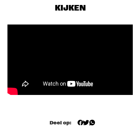
VOLGA
KIJKEN
LIANNE LA HAVAS
  •  
17:45
MAAS
NNEKA
  •  
17:45
DARLING
PANEL: A LOVE SUPREME: MARSALIS, ELLING, 
MAHANTHAPPA
  •  
17:45
CENTRAL SQUARE
EERST JAAP!
  •  
18:00
TIGRIS
JEROEN VAN VLIET SOLO
  •  
18:15
YENISEI
Deel op:
NEW ROTTERDAM JAZZ ORCHESTRA & ANTON 
GOUDSMIT
  •  
18:15