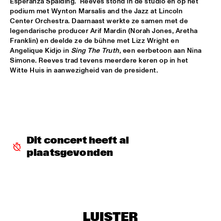
Esperanza Spalding.  Reeves stond in de studio en op het 
TIGRIS
podium met Wynton Marsalis and the Jazz at Lincoln 
Center Orchestra. Daarnaast werkte ze samen met de 
BATIK
  •  
15:45
legendarische producer Arif Mardin (Norah Jones, Aretha 
VOLGA
Franklin) en deelde ze de bühne met Lizz Wright en 
Angelique Kidjo in 
Sing The Truth
, een eerbetoon aan Nina 
CURTIS HARDING
  •  
16:00
Simone. Reeves trad tevens meerdere keren op in het 
DARLING
Witte Huis in aanwezigheid van de president.
GIDEON VAN GELDER LIGHTHOUSE
  •  
16:00
YENISEI
CMQ BIG BAND PLAYING BENY MORÉ
  •  
16:15
CONGO
Dit concert heeft al 
plaatsgevonden
KURT ELLING PASSION WORLD 
  •  
16:30
AMAZON
RHIANNON GIDDENS
  •  
16:30
MISSISSIPPI
LUISTER