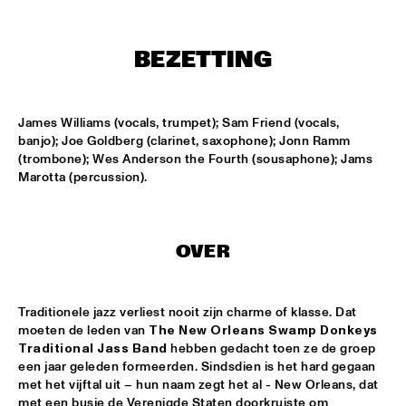
CONGO SQUARE
THE JAZZ FOCUS BIG BAND CONDUCTED BY PETER 
BEZETTING
GUIDI
  •  
16:45
MISSISSIPPI
ARTVARK SAXOPHONE QUARTET
  •  
17:15
James Williams (vocals, trumpet); Sam Friend (vocals, 
VOLGA
banjo); Joe Goldberg (clarinet, saxophone); Jonn Ramm 
(trombone); Wes Anderson the Fourth (sousaphone); Jams 
Marotta (percussion).
COULTRAIN
  •  
17:15
YENISEI
DJ THELONIOUS & DJ ONNO PALOMA
  •  
17:15
OVER
TIGRIS
TIGRAN - SHADOW THEATER
  •  
17:15
Traditionele jazz verliest nooit zijn charme of klasse. Dat 
moeten de leden van 
The New Orleans Swamp Donkeys 
CONGO
Traditional Jass Band
 hebben gedacht toen ze de groep 
een jaar geleden formeerden. Sindsdien is het hard gegaan 
TRONDHEIM JAZZ ORCHESTRA WITH MARIUS NESET
  •  
17:15
met het vijftal uit – hun naam zegt het al - New Orleans, dat 
DARLING
met een busje de Verenigde Staten doorkruiste om 