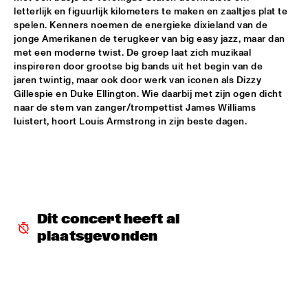
letterlijk en figuurlijk kilometers te maken en zaaltjes plat te 
SNARKY PUPPY & FRIENDS
  •  
17:30
spelen. Kenners noemen de energieke dixieland van de 
jonge Amerikanen de terugkeer van big easy jazz, maar dan 
MAAS
met een moderne twist. De groep laat zich muzikaal 
inspireren door grootse big bands uit het begin van de 
DINNER CONCERT ZARA MCFARLANE
  •  
17:30
jaren twintig, maar ook door werk van iconen als Dizzy 
NORTH SEA JAZZ CLUB
Gillespie en Duke Ellington. Wie daarbij met zijn ogen dicht 
naar de stem van zanger/trompettist James Williams 
DR. LONNIE SMITH
  •  
17:45
luistert, hoort Louis Armstrong in zijn beste dagen. 
MADEIRA
TINEKE POSTMA & GREG OSBY 5TET 
  •  
17:45
HUDSON
ALAIN CLARK
  •  
18:00
Dit concert heeft al 
NILE
plaatsgevonden
BLUE GRASS BOOGIEMEN
  •  
18:30
CONGO SQUARE