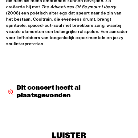
die hem als mens emotioneel kunnen bevrijden. Zo 
creëerde hij met 
The Adventures Of Seymour Liberty
SNARKY PUPPY & FRIENDS
  •  
17:30
(2008) een poëtisch alter ego dat speurt naar de zin van 
MAAS
het bestaan. Coultrain, die eveneens drumt, brengt 
spirituele, spaced-out-soul met breekbare zang, waarbij 
visuele elementen een belangrijke rol spelen. Een aanrader 
DINNER CONCERT ZARA MCFARLANE
  •  
17:30
voor liefhebbers van toegankelijk experimentele en jazzy 
NORTH SEA JAZZ CLUB
soulinterpretaties.
DR. LONNIE SMITH
  •  
17:45
MADEIRA
TINEKE POSTMA & GREG OSBY 5TET 
  •  
17:45
HUDSON
Dit concert heeft al 
plaatsgevonden
ALAIN CLARK
  •  
18:00
NILE
BLUE GRASS BOOGIEMEN
  •  
18:30
CONGO SQUARE
LUISTER