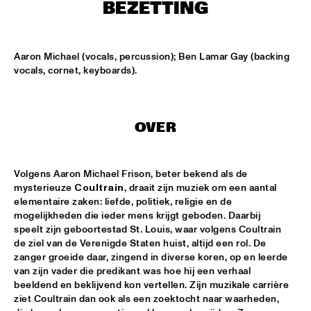
CONGO SQUARE
BEZETTING
THE JAZZ FOCUS BIG BAND CONDUCTED BY PETER 
GUIDI
  •  
16:45
Aaron Michael (vocals, percussion); Ben Lamar Gay (backing 
MISSISSIPPI
vocals, cornet, keyboards).
ARTVARK SAXOPHONE QUARTET
  •  
17:15
VOLGA
OVER
COULTRAIN
  •  
17:15
YENISEI
Volgens Aaron Michael Frison, beter bekend als de 
mysterieuze 
Coultrain
, draait zijn muziek om een aantal 
DJ THELONIOUS & DJ ONNO PALOMA
  •  
17:15
elementaire zaken: liefde, politiek, religie en de 
TIGRIS
mogelijkheden die ieder mens krijgt geboden. Daarbij 
speelt zijn geboortestad St. Louis, waar volgens Coultrain 
TIGRAN - SHADOW THEATER
  •  
17:15
de ziel van de Verenigde Staten huist, altijd een rol. De 
CONGO
zanger groeide daar, zingend in diverse koren, op en leerde 
van zijn vader die predikant was hoe hij een verhaal 
beeldend en beklijvend kon vertellen. Zijn muzikale carrière 
TRONDHEIM JAZZ ORCHESTRA WITH MARIUS NESET
  •  
17:15
ziet Coultrain dan ook als een zoektocht naar waarheden, 
DARLING