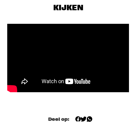
DARLING
KIJKEN
EKDOM'S AFTER DINNER TRIP
  •  
19:30
TIGRIS
AL JARREAU
  •  
19:45
NILE
BENNY GOLSON QUARTET
  •  
19:45
MADEIRA
DAVE DOUGLAS, CHET DOXAS, STEVE SWALLOW, JIM 
DOXAS
  •  
19:45
HUDSON
SHOWS VANAF 20:00
Deel op:
LALAH HATHAWAY
  •  
20:00
MAAS