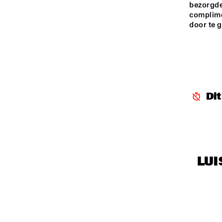
bezorgde
complime
door te 
Di
LUI