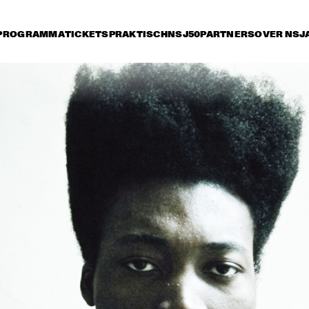
PROGRAMMA
TICKETS
PRAKTISCH
NSJ50
PARTNERS
OVER NSJ
rijdag 11 juli
zaterdag 12 juli
zondag 13 juli
17:30
18:00
18:30
19:00
19:30
20:00
20:30
2
THE METROPOLE 
QU
ORKEST BIG BAND 
PRE
PLAYS QUINCY JONES 
YA
RO
VA
TINEKE POSTMA & 
DAVE DOUGLAS, CHET 
GREG OSBY 5TET 
DOXAS, STEVE 
SWALLOW, JIM DOXAS
ALAIN CLARK
AL JARREAU