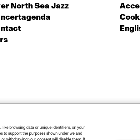
er North Sea Jazz
Acces
ncertagenda
Cooki
ntact
Engli
rs
like browsing data or unique identifiers, on your
ies to support the purposes shown under we and
 or withdrawing your consent will disable them. If