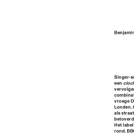
YENISEI
VOLGA
Benjamin
THE JAZ
BIG BAN
MISSISSIPPI
CONDUC
PETER G
TIGRIS
Singer-s
een 
cloc
16:00
16:30
17:00
vervolgen
combinat
NORTH SEA JAZZ 
vroege D
CLUB
Londen. 
als straa
betoverd
Het label
rond. BBC