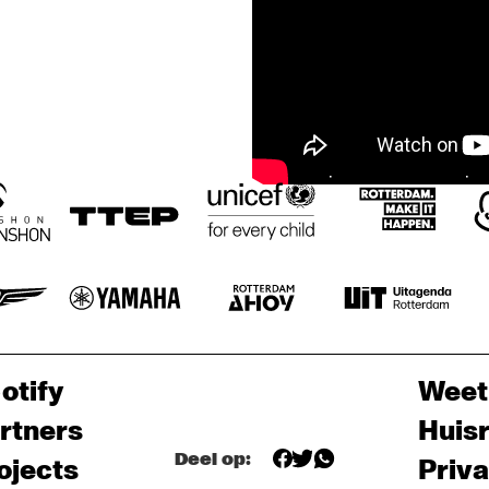
otify
Weet
rtners
Huis
Deel op:
ojects
Priv