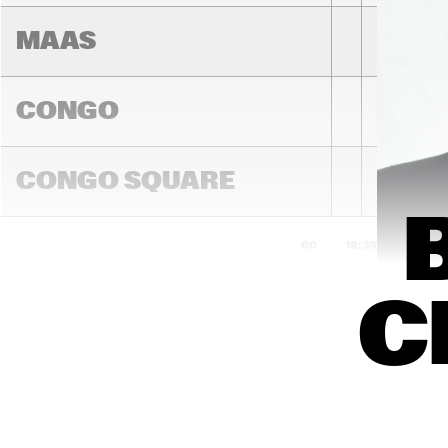
MAAS
CONGO
BLUE 
GRASS 
CONGO SQUARE
BOOGIEM
EN
16:00
16:30
17:00
C
DARLING
MADEIRA