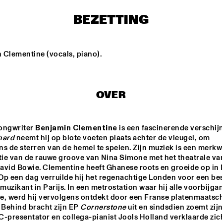
BEZETTING
ARTVARK 
WINNER DUTCH 
ELLISTER VAN
SAXOPHONE 
JAZZ 
MOLEN QUA
QUARTET
COMPETITION
 Clementine (vocals, piano).
Z FOCUS 
JON BATISTE & 
JUDY BLANK
D 
STAY HUMAN
TED BY 
UIDI
DJ THELONIOUS & DJ ONNO PALOMA
EKDOM'S AFTER DINNER TR
OVER
ongwriter 
Benjamin Clementine
 is een fascinerende verschijn
hard
 neemt hij op blote voeten plaats achter de vleugel, om 
17:30
18:00
18:30
19:00
19:30
20:00
20:30
2
s de sterren van de hemel te spelen. Zijn muziek is een merkw
ie van de rauwe groove van Nina Simone met het theatrale van
DINNER 
DINNER 
CONCERT ZARA 
CONCERT 
avid Bowie. Clementine heeft Ghanese roots en groeide op in
MCFARLANE
TAKUYA KURODA
Op een dag verruilde hij het regenachtige Londen voor een bes
tmuzikant in Parijs. In een metrostation waar hij alle voorbijga
e, werd hij vervolgens ontdekt door een Franse platenmaatscha
 Behind bracht zijn EP 
Cornerstone
 uit en sindsdien zoemt zij
-presentator en collega-pianist Jools Holland verklaarde zich