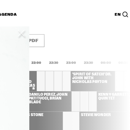
AGENDA
EN
Lijst
PDF
1:00
21:30
22:00
22:30
23:00
23:30
00:00
00:30
INCY JONES 
'SPIRIT OF SATCH' DR. 
SENTS NIKKI 
JOHN WITH 
NOFSKY, ALFREDO 
NICHOLAS PAYTON 
DRIGUEZ, ANDREAS 
RADY
DANILO PÉREZ, JOHN 
KENNY GARRETT 
PATITUCCI, BRIAN 
QUINTET
BLADE
JOSS STONE
STEVIE WONDER