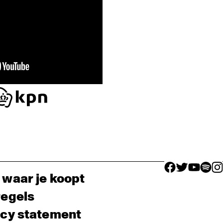
facebook icon
facebook ico
facebook 
facebo
fac
 waar je koopt
regels
acy statement