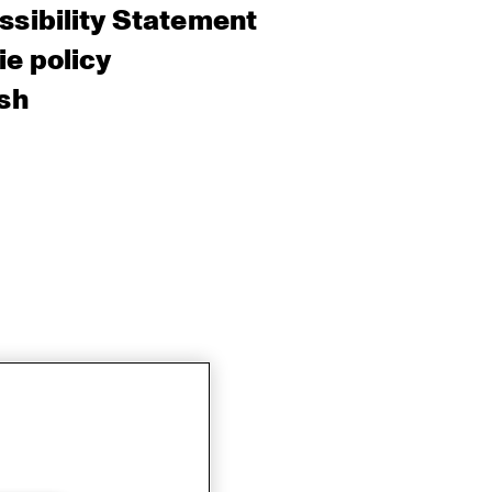
sibility Statement
e policy
sh