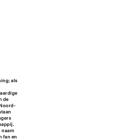
 DER 
DASH!
SONS OF KEMET
RTET
TYPHOON
SRANAN GOWTU
IP
DJ GIT HYPER
ing; als 
1:00
21:30
22:00
22:30
23:00
23:30
00:00
00:30
aardige 
 de 
 Noord-
taan 
ngers 
ppij. 
n naam 
 fan en 