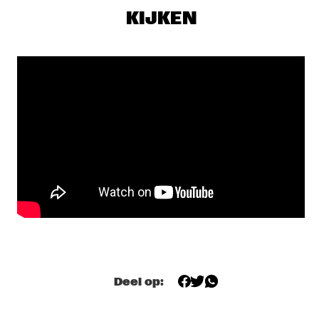
SHEILA E. WITH SPECIAL GUEST CANDY DULFER
  •  
19:30
KIJKEN
NILE
EERST JAAP!
  •  
19:30
TIGRIS
PHRONESIS
  •  
19:30
YENISEI
DERRICK HODGE
  •  
19:45
DARLING
SHOWS VANAF 20:00
PALOMA FAITH
  •  
20:00
MAAS
Deel op:
PHAROAH SANDERS 
  •  
20:00