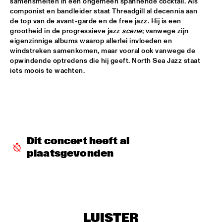
samensmelten in een ongemeen spannende cocktail. Als 
componist en bandleider staat Threadgill al decennia aan 
DINNER CONCERT THE FRESH CUTS & SHIRMA 
de top van de avant-garde en de free jazz. Hij is een 
ROUSE
  •  
17:30
grootheid in de progressieve jazz 
scene
; vanwege zijn 
NORTH SEA JAZZ CLUB
eigenzinnige albums waarop allerlei invloeden en 
windstreken samenkomen, maar vooral ook vanwege de 
BEN VAN GELDER QUINTET
  •  
17:45
opwindende optredens die hij geeft. North Sea Jazz staat 
YENISEI
iets moois te wachten.
BOOTSY COLLINS & THE FUNK UNITY BAND
  •  
17:45
NILE
JASON LINDNER NOW VS NOW
  •  
17:45
DARLING
Dit concert heeft al 
plaatsgevonden
TOM HARRELL COLORS OF A DREAM
  •  
18:00
HUDSON
BROKEN BRASS ENSEMBLE
  •  
18:30
CONGO SQUARE
LUISTER