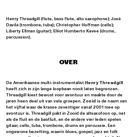
CONGO SQUARE
EL CERRITO HIGH SCHOOL JAZZ ENSEMBLE
  •  
16:45
Henry Threadgill (flute, bass flute, alto saxophone); José 
MISSISSIPPI
Davila (trombone, tuba); Christopher Hoffman (cello); 
Liberty Ellman (guitar); Elliot Humberto Kavee (drums, 
NORTH SEA JAZZ COMPOSITION PROJECT: TONY 
percussion).
ROE
  •  
17:00
MADEIRA
ROBERT GLASPER & METROPOLE ORKEST WITH LALAH 
OVER
HATHAWAY AND BILAL
  •  
17:15
MAAS
De Amerikaanse multi-instrumentalist 
Henry Threadgill
DJ COLLECTIEF NAALD EN KRAAK
  •  
17:15
heeft zich in zijn lange loopbaan nooit laten begrenzen. 
TIGRIS
Threadgill kiest bewust voor avontuur en maakte door de 
jaren heen deel uit van vele groepen. 
Zooid
 is de naam van 
GALACTIC
  •  
17:15
het vijftal waar de krasse zeventiger vanaf 2001 mee op 
avontuur is. Threadgill pakt in Zooid de altsaxofoon op, net 
CONGO
als de fluit en de basfluit, en de andere vier leden spelen 
gitaar, cello, tuba, trombone, drums en percussie. Een 
HERMINE DEURLOO QUARTET
  •  
17:15
ongewone bezetting, waarin blues, gospel, jazz en folk 
VOLGA