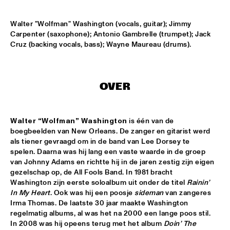
DINNER CONCERT THE FRESH CUTS & SHIRMA 
Walter "Wolfman" Washington (vocals, guitar); Jimmy 
ROUSE
  •  
17:30
Carpenter (saxophone); Antonio Gambrelle (trumpet); Jack 
NORTH SEA JAZZ CLUB
Cruz (backing vocals, bass); Wayne Maureau (drums).
BEN VAN GELDER QUINTET
  •  
17:45
YENISEI
OVER
BOOTSY COLLINS & THE FUNK UNITY BAND
  •  
17:45
NILE
Walter “Wolfman” Washington
 is één van de 
boegbeelden van New Orleans. De zanger en gitarist werd 
JASON LINDNER NOW VS NOW
  •  
17:45
als tiener gevraagd om in de band van Lee Dorsey te 
DARLING
spelen. Daarna was hij lang een vaste waarde in de groep 
van Johnny Adams en richtte hij in de jaren zestig zijn eigen 
TOM HARRELL COLORS OF A DREAM
  •  
18:00
gezelschap op, de All Fools Band. In 1981 bracht 
HUDSON
Washington zijn eerste soloalbum uit onder de titel 
Rainin’ 
In My Heart
. Ook was hij een poosje 
sideman
 van zangeres 
Irma Thomas. De laatste 30 jaar maakte Washington 
BROKEN BRASS ENSEMBLE
  •  
18:30
regelmatig albums, al was het na 2000 een lange poos stil. 
CONGO SQUARE
In 2008 was hij opeens terug met het album 
Doin’ The 