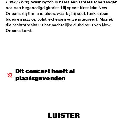
Funky Thing
. Washington is naast een fantastische zanger 
PRESERVATION HALL JAZZ BAND
  •  
18:30
ook een begenadigd gitarist. Hij speelt klassieke New 
MISSISSIPPI
Orleans rhythm and blues, waarbij hij soul, funk, urban 
blues en jazz op volstrekt eigen wijze integreert. Muziek 
ORQUESTA BUENA VISTA SOCIAL CLUB® ADIOS TOUR 
die rechtstreeks uit het nachtelijke clubcircuit van New 
  •  
19:00
Orleans komt.
AMAZON
DE BEREN GIEREN
  •  
19:00
VOLGA
HENRY THREADGILL'S ZOOID
  •  
19:00
Dit concert heeft al 
MADEIRA
plaatsgevonden
MAVIS STAPLES
  •  
19:15
CONGO
DINNER CONCERT THE FRESH CUTS & SHIRMA 
ROUSE
  •  
19:15
LUISTER
NORTH SEA JAZZ CLUB