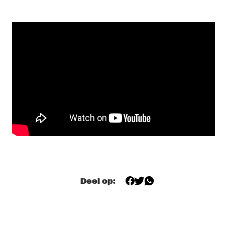
HUDSON
BALAKO
  •  
20:15
MISSISSIPPI
REBIRTH BRASS BAND
  •  
20:30
CONGO SQUARE
AMBROSE AKINMUSIRE QUINTET WITH THEO 
BLECKMANN
  •  
21:00
MADEIRA
CONVERSATIONS WITH CHRISTIAN MCBRIDE & ESPERANZA 
SPALDING
  •  
21:00
NORTH SEA JAZZ CLUB
MARTIJN VAN ITERSON QUARTET
  •  
21:00
Deel op:
VOLGA
JOSHUA REDMAN QUARTET WITH METROPOLE ORKEST 
STRINGS 
  •  
21:15
AMAZON