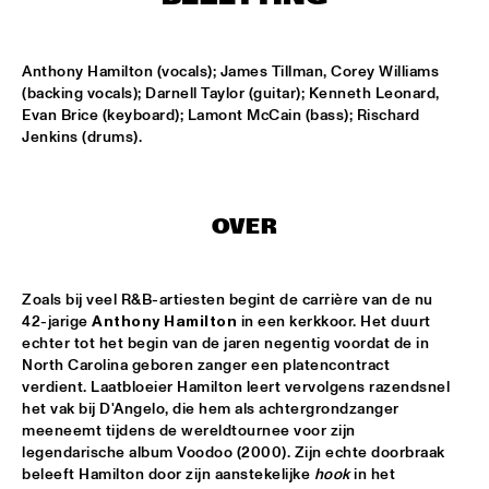
MISSISSIPPI
FILM: NORTH SEA JAZZ HISTORY
  •  
17:00
Anthony Hamilton (vocals); James Tillman, Corey Williams 
JAZZ CAFÉ
(backing vocals); Darnell Taylor (guitar); Kenneth Leonard, 
Evan Brice (keyboard); Lamont McCain (bass); Rischard 
TBC BRASS BAND
  •  
17:00
Jenkins (drums).
CONGO SQUARE
EERST JAAP!
  •  
17:15
OVER
TIGRIS
FLORIAAN WEMPE QUARTET FT. WILLIE JONES III
  •  
17:15
Zoals bij veel R&B-artiesten begint de carrière van de nu 
VOLGA
42-jarige 
Anthony Hamilton
 in een kerkkoor. Het duurt 
echter tot het begin van de jaren negentig voordat de in 
FRENTE CUMBIERO & QUANTIC PRESENT: 
North Carolina geboren zanger een platencontract 
ONDATRÓPICA
  •  
17:15
verdient. Laatbloeier Hamilton leert vervolgens razendsnel 
DARLING
het vak bij D'Angelo, die hem als achtergrondzanger 
meeneemt tijdens de wereldtournee voor zijn 
BADBADNOTGOOD
  •  
17:30
legendarische album Voodoo (2000). Zijn echte doorbraak 
beleeft Hamilton door zijn aanstekelijke 
hook
 in het 
CONGO