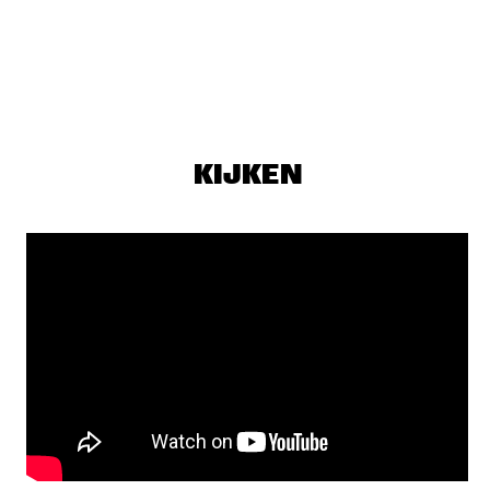
MADEIRA
MEDESKI, MARTIN & WOOD
  •  
19:30
CONGO
SEASICK STEVE
  •  
19:30
NILE
KIJKEN
SURI BOOGIE KASEKO ATTACK
  •  
19:30
TIGRIS
MICHIEL BORSTLAP TRIO
  •  
19:45
HUDSON
SHOWS VANAF 20:00
JONATHAN JEREMIAH
  •  
20:00
MAAS