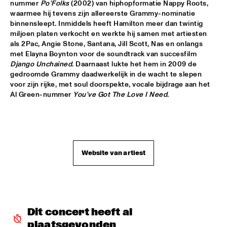
nummer 
Po'Folks
 (2002) van hiphopformatie Nappy Roots, 
waarmee hij tevens zijn allereerste Grammy-nominatie 
JONATHAN FINLAYSON & SICILIAN DEFENSE
  •  
17:30
binnensleept. Inmiddels heeft Hamilton meer dan twintig 
MADEIRA
miljoen platen verkocht en werkte hij samen met artiesten 
als 2Pac, Angie Stone, Santana, Jill Scott, Nas en onlangs 
TERENCE BLANCHARD
  •  
17:45
met Elayna Boynton voor de soundtrack van succesfilm 
Django Unchained
. Daarnaast lukte het hem in 2009 de 
HUDSON
gedroomde Grammy daadwerkelijk in de wacht te slepen 
voor zijn rijke, met soul doorspekte, vocale bijdrage aan het 
GUILLERMO CELANO - CELANO/BAGGIANI GROUP
  •  
18:00
Al Green-nummer 
You've Got The Love I Need
.
YENISEI
THE JAMES HUNTER SIX
  •  
18:00
MAAS
Website van artiest
LARRY GRAHAM & GRAHAM CENTRAL STATION /W MARK 
KING
  •  
18:00
NILE
Q&A ANAT COHEN
  •  
18:15
JAZZ CAFÉ
Dit concert heeft al 
plaatsgevonden