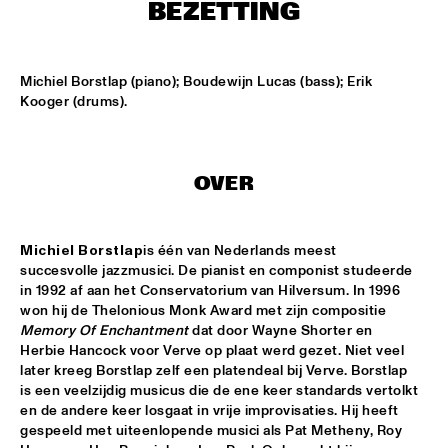
MISSISSIPPI
BEZETTING
FILM: NORTH SEA JAZZ HISTORY
  •  
17:00
JAZZ CAFÉ
Michiel Borstlap (piano); Boudewijn Lucas (bass); Erik 
Kooger (drums).
TBC BRASS BAND
  •  
17:00
CONGO SQUARE
OVER
EERST JAAP!
  •  
17:15
TIGRIS
Michiel Borstlap
is één van Nederlands meest 
FLORIAAN WEMPE QUARTET FT. WILLIE JONES III
  •  
17:15
succesvolle jazzmusici. De pianist en componist studeerde 
VOLGA
in 1992 af aan het Conservatorium van Hilversum. In 1996 
won hij de Thelonious Monk Award met zijn compositie 
FRENTE CUMBIERO & QUANTIC PRESENT: 
Memory Of Enchantment
 dat door Wayne Shorter en 
ONDATRÓPICA
  •  
17:15
Herbie Hancock voor Verve op plaat werd gezet. Niet veel 
DARLING
later kreeg Borstlap zelf een platendeal bij Verve. Borstlap 
is een veelzijdig musicus die de ene keer standards vertolkt 
en de andere keer losgaat in vrije improvisaties. Hij heeft  
BADBADNOTGOOD
  •  
17:30
gespeeld met uiteenlopende musici als Pat Metheny, Roy 
CONGO