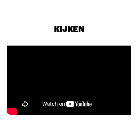
MADEIRA
MEDESKI, MARTIN & WOOD
  •  
19:30
CONGO
KIJKEN
SEASICK STEVE
  •  
19:30
NILE
SURI BOOGIE KASEKO ATTACK
  •  
19:30
TIGRIS
MICHIEL BORSTLAP TRIO
  •  
19:45
HUDSON
SHOWS VANAF 20:00
JONATHAN JEREMIAH
  •  
20:00
MAAS