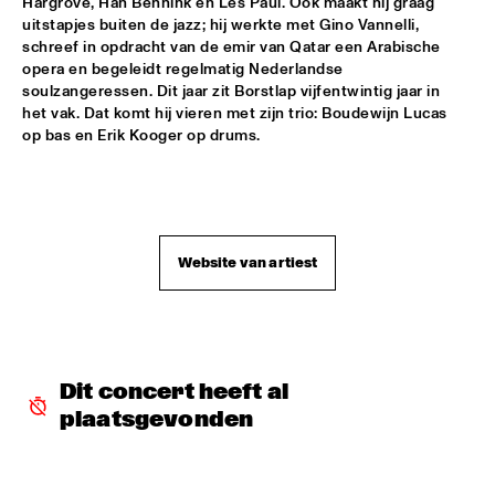
Hargrove, Han Bennink en Les Paul. Ook maakt hij graag 
uitstapjes buiten de jazz; hij werkte met Gino Vannelli, 
JONATHAN FINLAYSON & SICILIAN DEFENSE
  •  
17:30
schreef in opdracht van de emir van Qatar een Arabische 
MADEIRA
opera en begeleidt regelmatig Nederlandse 
soulzangeressen. Dit jaar zit Borstlap vijfentwintig jaar in 
het vak. Dat komt hij vieren met zijn trio: Boudewijn Lucas 
TERENCE BLANCHARD
  •  
17:45
op bas en Erik Kooger op drums.
HUDSON
GUILLERMO CELANO - CELANO/BAGGIANI GROUP
  •  
18:00
YENISEI
Website van artiest
THE JAMES HUNTER SIX
  •  
18:00
MAAS
LARRY GRAHAM & GRAHAM CENTRAL STATION /W MARK 
KING
  •  
18:00
NILE
Dit concert heeft al 
plaatsgevonden
Q&A ANAT COHEN
  •  
18:15
JAZZ CAFÉ