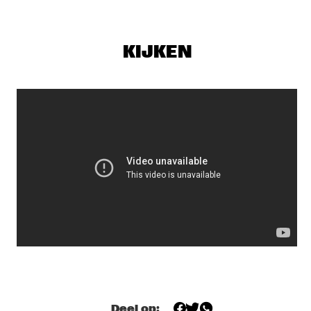
MISSISSIPPI
MARIUS NESET GOLDEN XPLOSION
  •  
18:00
KIJKEN
DARLING
THE MORE SOCIALLY RELEVANT JAZZ MUSIC 
ENSEMBLE
  •  
18:00
YENISEI
AMOS LEE
  •  
18:30
MAAS
EKDOM'S AFTER DINNER TRIP
  •  
18:30
TIGRIS
JIM HALL WITH SCOTT COLLEY
  •  
18:30
MADEIRA
JOE BONAMASSA ACOUSTIC
  •  
18:30
AMAZON
Deel op: