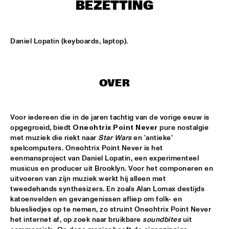
MISSISSIPPI
BEZETTING
ARTIST IN RESIDENCE: JOSHUA REDMAN WITH THE BAD 
PLUS
  •  
15:30
Daniel Lopatin (keyboards, laptop).
HUDSON
SURINAM MUSIC ENSEMBLE FEATURING BENNIE 
MAUPIN
  •  
15:30
OVER
CONGO
MILES SMILES: FORD, JONES, HAKIM, A.O.
  •  
16:00
Voor iedereen die in de jaren tachtig van de vorige eeuw is 
NILE
opgegroeid, biedt 
Oneohtrix Point Never
 pure nostalgie 
met muziek die riekt naar 
Star Wars
 en 'antieke' 
NEIL COWLEY TRIO FEAT. THE MOUNT MOLEHILL 
STRINGS
  •  
16:00
spelcomputers. Oneohtrix Point Never is het 
eenmansproject van Daniel Lopatin, een experimenteel 
DARLING
musicus en producer uit Brooklyn. Voor het componeren en 
uitvoeren van zijn muziek werkt hij alleen met 
RAPHAEL VANOLI & MARTIN BRANDLMAYR
  •  
16:00
tweedehands synthesizers. En zoals Alan Lomax destijds 
VOLGA
katoenvelden en gevangenissen afliep om folk- en 
bluesliedjes op te nemen, zo struint Oneohtrix Point Never 
TAKE FIVE LIVE
  •  
16:00
het internet af, op zoek naar bruikbare 
soundbites
 uit 