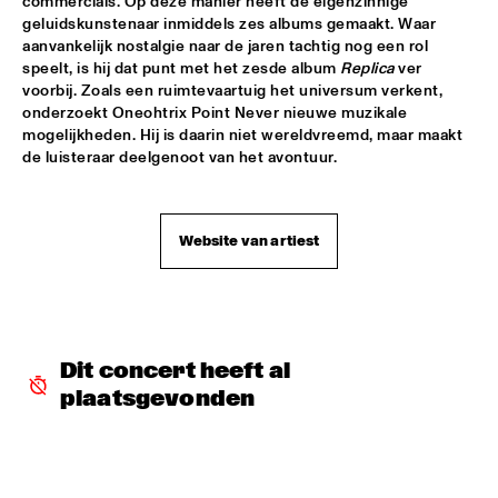
YENISEI
commercials. Op deze manier heeft de eigenzinnige 
geluidskunstenaar inmiddels zes albums gemaakt. Waar 
aanvankelijk nostalgie naar de jaren tachtig nog een rol 
TONY BENNETT
  •  
16:00
speelt, is hij dat punt met het zesde album 
Replica
 ver 
AMAZON
voorbij. Zoals een ruimtevaartuig het universum verkent, 
onderzoekt Oneohtrix Point Never nieuwe muzikale 
LEEDS UNIVERSITY BIG BAND
  •  
16:15
mogelijkheden. Hij is daarin niet wereldvreemd, maar maakt 
MISSISSIPPI
de luisteraar deelgenoot van het avontuur.
THE KYTEMAN ORCHESTRA
  •  
16:15
MAAS
Website van artiest
BLUE FLAMINGO
  •  
16:30
TIGRIS
DAVID KWEKSILBER BIG BAND
  •  
16:30
Dit concert heeft al 
MADEIRA
plaatsgevonden
Q&A JIM HALL
  •  
16:30
NRC JAZZ CAFÉ