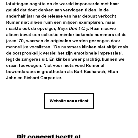
YENISEI
lofuitingen oogstte en de wereld imponeerde met haar 
geluid dat doet denken aan vervlogen tijden. In de 
TONY BENNETT
  •  
16:00
anderhalf jaar na de release van haar debuut verkocht 
AMAZON
Rumer niet alleen ruim een miljoen exemplaren, maar 
maakte ook de opvolger, 
Boys Don't Cry
. Haar nieuwe 
album bevat een collectie minder bekende nummers uit de 
LEEDS UNIVERSITY BIG BAND
  •  
16:15
jaren '70, waarvan de originelen werden gezongen door 
MISSISSIPPI
mannelijke vocalisten. “De nummers klinken niet altijd zoals 
de oorspronkelijk versie; het zijn emotionele impressies”, 
THE KYTEMAN ORCHESTRA
  •  
16:15
legt de zangeres uit. En klinken weer prachtig, kunnen we 
MAAS
eraan toevoegen. Niet voor niets vond Rumer al 
bewonderaars in grootheden als Burt Bacharach, Elton 
John en Richard Carpenter.
BLUE FLAMINGO
  •  
16:30
TIGRIS
DAVID KWEKSILBER BIG BAND
  •  
16:30
Website van artiest
MADEIRA
Q&A JIM HALL
  •  
16:30
NRC JAZZ CAFÉ
Dit concert heeft al 