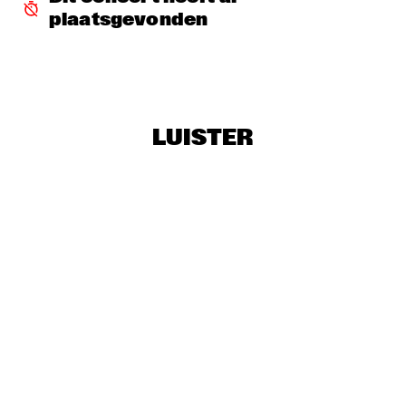
TOKYO CHUTEI-IKI
  •  
16:45
plaatsgevonden
CONGO SQUARE
BRAD MEHLDAU TRIO
  •  
17:30
HUDSON
LUISTER
BUIKA
  •  
17:30
CONGO
NRC MEETS THE ARTIST
  •  
17:30
NRC JAZZ CAFÉ
WAYLON
  •  
17:30
NILE
ERDEM HELVACIOGLU & PER BOYSEN
  •  
17:45
VOLGA
LIANNE LA HAVAS
  •  
18:00