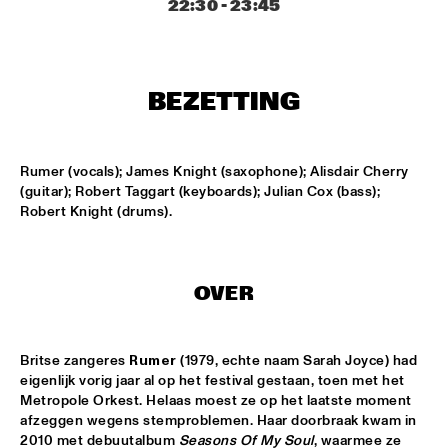
22:30
 - 
23:45
MISSISSIPPI
ARTIST IN RESIDENCE: JOSHUA REDMAN WITH THE BAD 
PLUS
  •  
15:30
HUDSON
BEZETTING
SURINAM MUSIC ENSEMBLE FEATURING BENNIE 
MAUPIN
  •  
15:30
CONGO
Rumer (vocals); James Knight (saxophone); Alisdair Cherry 
(guitar); Robert Taggart (keyboards); Julian Cox (bass); 
MILES SMILES: FORD, JONES, HAKIM, A.O.
  •  
16:00
Robert Knight (drums).
NILE
NEIL COWLEY TRIO FEAT. THE MOUNT MOLEHILL 
STRINGS
  •  
16:00
OVER
DARLING
RAPHAEL VANOLI & MARTIN BRANDLMAYR
  •  
16:00
Britse zangeres 
Rumer
 (1979, echte naam Sarah Joyce) had 
VOLGA
eigenlijk vorig jaar al op het festival gestaan, toen met het 
Metropole Orkest. Helaas moest ze op het laatste moment 
afzeggen wegens stemproblemen. Haar doorbraak kwam in 
TAKE FIVE LIVE
  •  
16:00
2010 met debuutalbum 
Seasons Of My Soul
, waarmee ze 