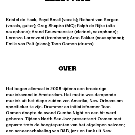
MISSISSIPPI
NICK WATERHOUSE
  •  
16:45
Kristel de Haak, Boyd Small (vocals); Richard van Bergen 
CONGO SQUARE
(vocals, guitar); Greg Shapiro (MC); Ralph de Rijke (alto 
saxophone); Arend Bouwmeester (clarinet, saxophone); 
AHMAD JAMAL
  •  
17:00
Lorenzo Lorenzoni (trombone); Arno Bakker (sousaphone); 
Emile van Pelt (piano); Toon Oomen (drums).
HUDSON
MICHIEL BRAAM HYBRID 10TET: ON THE MOVE
  •  
17:00
MADEIRA
OVER
TIN MEN & THE TELEPHONE
  •  
17:00
VOLGA
Het begon allemaal in 2008 tijdens een broeierige 
muziekavond in Amsterdam. Het motto was dampende 
HERITAGE BLUES ORCHESTRA
  •  
17:15
muziek uit het diepe zuiden van Amerika, New Orleans om 
specifieker te zijn. Drummer en initiatiefnemer Toon 
CONGO
Oomen doopte de avond Gumbo Night en een hit werd 
geboren. Tijdens North Sea Jazz presenteert Oomen met 
TOON ROOS GROUP FEATURING PETER ERSKINE
  •  
17:15
gepaste trots de hoogtepunten van het afgelopen seizoen; 
YENISEI
een aaneenschakeling van R&B, jazz en funk uit New 