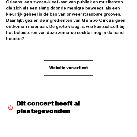
Orleans, een zwaan-kleef-aan van publiek en muzikanten 
CLINIC: RUDDER
  •  
17:30
die zich als een slang door de menigte beweegt, als een 
kleurrijk geheel in de ban van onweerstaanbare grooves. 
NRC JAZZ CAFÉ
Daar lijkt gezien de ingrediënten van 
Gumbo Circus
 geen 
ontkomen meer aan. De grote vraag is: wie kan zichzelf bij 
PAT METHENY UNITY BAND
  •  
17:30
het beluisteren van deze zomerse cocktail nog in de hand 
AMAZON
TRIJNTJE OOSTERHUIS
  •  
17:30
NILE
Website van artiest
YURI HONING WIRED PARADISE
  •  
17:30
DARLING
SEUN KUTI & EGYPT 80
  •  
17:45
MAAS
Dit concert heeft al 
plaatsgevonden
DJ THELONIOUS & DJ ONNO PALOMA
  •  
18:00
TIGRIS
BRUSSELS YOUTH JAZZ ORCHESTRA
  •  
18:15