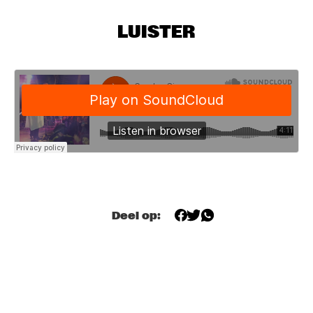
MISSISSIPPI
LUISTER
NICK WATERHOUSE
  •  
18:30
CONGO SQUARE
CLINIC: GRETCHEN PARLATO
  •  
18:45
NRC JAZZ CAFÉ
ARTIST IN RESIDENCE: JAMES FARM WITH JOSHUA 
REDMAN
  •  
18:45
HUDSON
MILES OKAZAKI QUARTET
  •  
18:45
MADEIRA
Deel op:
PAUL ACKET AWARD WINNER: CRAIG TABORN
  •  
18:45
VOLGA
RODRIGO Y GABRIELA AND C.U.B.A.
  •  
19:00