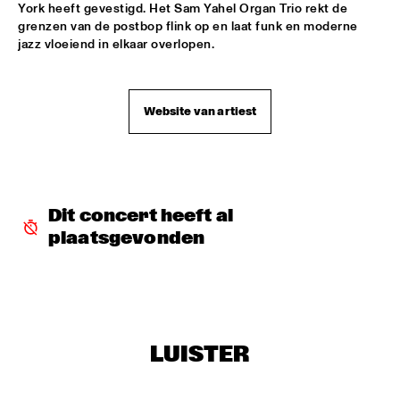
York heeft gevestigd. Het Sam Yahel Organ Trio rekt de 
JAZZSCHOOL STUDIO BAND BERKELEY
  •  
18:00
grenzen van de postbop flink op en laat funk en moderne 
jazz vloeiend in elkaar overlopen.
MISSISSIPPI
TOP DOG BRASS BAND
  •  
18:30
CONGO SQUARE
Website van artiest
LEE KONITZ & JOEY BARON
  •  
18:45
MADEIRA
MCCOY TYNER TRIO FEATURING RAVI COLTRANE
  •  
18:45
Dit concert heeft al 
HUDSON
plaatsgevonden
NRC MEETS THE ARTIST
  •  
18:45
NRC JAZZ CAFÉ
ANGELICA SANCHEZ QUINTET
  •  
19:00
LUISTER
VOLGA
'NIGHTS ON EARTH' VINCE MENDOZA & METROPOLE 