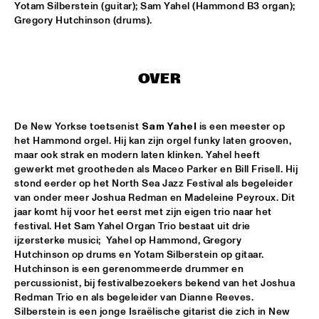
AMAZON
Yotam Silberstein (guitar); Sam Yahel (Hammond B3 organ); 
Gregory Hutchinson (drums).
TRUMPET AND DRUMS: EVANS, WOOLEY, BLACK, 
LYTTON
  •  
17:30
VOLGA
OVER
DHAFER YOUSSEF QUARTET
  •  
17:45
YENISEI
De New Yorkse toetsenist 
Sam Yahel
 is een meester op 
JOHN HIATT AND THE COMBO
  •  
17:45
het Hammond orgel. Hij kan zijn orgel funky laten grooven, 
maar ook strak en modern laten klinken. Yahel heeft 
NILE
gewerkt met grootheden als Maceo Parker en Bill Frisell. Hij 
stond eerder op het North Sea Jazz Festival als begeleider 
NRC MEETS THE ARTIST
  •  
17:45
van onder meer Joshua Redman en Madeleine Peyroux. Dit 
NRC JAZZ CAFÉ
jaar komt hij voor het eerst met zijn eigen trio naar het 
festival. Het Sam Yahel Organ Trio bestaat uit drie 
DJS CATHELIJNE BEIJN & ARI DEELDER
  •  
18:00
ijzersterke musici;  Yahel op Hammond, Gregory 
Hutchinson op drums en Yotam Silberstein op gitaar. 
TIGRIS
Hutchinson is een gerenommeerde drummer en 
percussionist, bij festivalbezoekers bekend van het Joshua 
ESMA REDZEPOVA AMAZING ROMA
  •  
18:00
Redman Trio en als begeleider van Dianne Reeves. 
MAAS
Silberstein is een jonge Israëlische gitarist die zich in New 