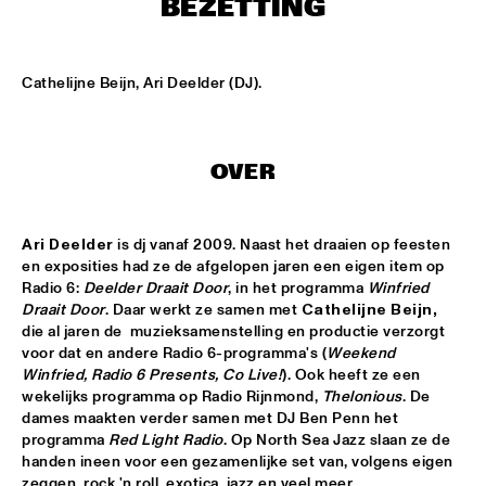
BEZETTING
MISSISSIPPI
TOP DOG BRASS BAND
  •  
16:45
Cathelijne Beijn, Ari Deelder (DJ).
CONGO SQUARE
MCN COMPOSITION PROJECT: BRAM 
STADHOUDERS
  •  
17:00
OVER
MADEIRA
FLAT EARTH SOCIETY FEATURING ERNST 
REIJSEGER
  •  
17:00
Ari Deelder
 is dj vanaf 2009. Naast het draaien op feesten 
HUDSON
en exposities had ze de afgelopen jaren een eigen item op 
Radio 6: 
Deelder Draait Door
, in het programma 
Winfried 
SVEN HAMMOND SOUL
  •  
17:15
Draait Door
. Daar werkt ze samen met 
Cathelijne Beijn,
CONGO
die al jaren de  muzieksamenstelling en productie verzorgt 
voor dat en andere Radio 6-programma's (
Weekend 
Winfried, Radio 6 Presents, Co Live!
). Ook heeft ze een 
DAFNIS PRIETO PROVERB TRIO
  •  
17:30
wekelijks programma op Radio Rijnmond, 
Thelonious
. De 
DARLING
dames maakten verder samen met DJ Ben Penn het 
programma 
Red Light Radio
. Op North Sea Jazz slaan ze de 
ARTIST IN RESIDENCE: JOSHUA REDMAN & 
handen ineen voor een gezamenlijke set van, volgens eigen 
METROPOLE
  •  
17:30
zeggen, rock 'n roll, exotica, jazz en veel meer.