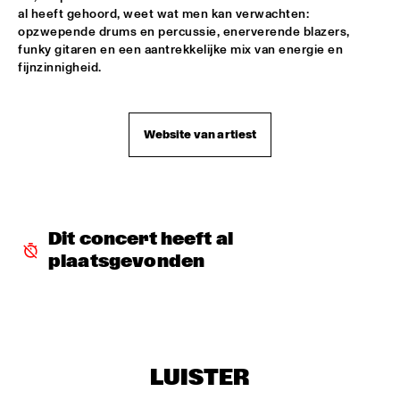
al heeft gehoord, weet wat men kan verwachten: 
JAZZSCHOOL STUDIO BAND BERKELEY
  •  
18:00
opzwepende drums en percussie, enerverende blazers, 
MISSISSIPPI
funky gitaren en een aantrekkelijke mix van energie en 
fijnzinnigheid.
TOP DOG BRASS BAND
  •  
18:30
CONGO SQUARE
Website van artiest
LEE KONITZ & JOEY BARON
  •  
18:45
MADEIRA
MCCOY TYNER TRIO FEATURING RAVI COLTRANE
  •  
18:45
HUDSON
Dit concert heeft al 
plaatsgevonden
NRC MEETS THE ARTIST
  •  
18:45
NRC JAZZ CAFÉ
ANGELICA SANCHEZ QUINTET
  •  
19:00
VOLGA
LUISTER
'NIGHTS ON EARTH' VINCE MENDOZA & METROPOLE 