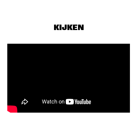
KRIS DAVIS
  •  
20:30
VOLGA
KIJKEN
CARO EMERALD
  •  
21:00
NILE
Q&A RAVI COLTRANE
  •  
21:00
NRC JAZZ CAFÉ
JAMES CARTER ORGAN TRIO
  •  
21:15
CONGO
MELODY GARDOT
  •  
21:15
AMAZON
JOSÉ JAMES
  •  
21:30
DARLING
KAMILYA JUBRAN & WERNER HASLER
  •  
21:30