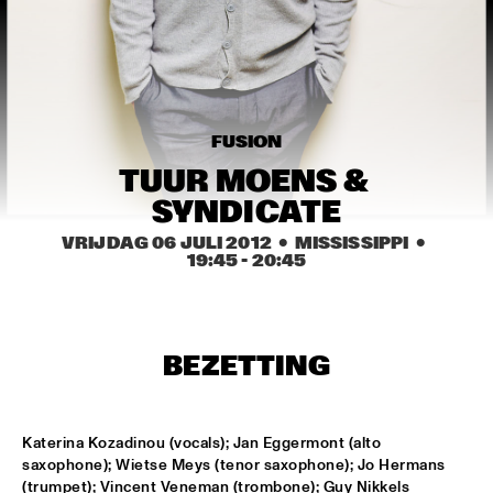
MISSISSIPPI
TOP DOG BRASS BAND
  •  
16:45
CONGO SQUARE
MCN COMPOSITION PROJECT: BRAM 
FUSION
STADHOUDERS
  •  
17:00
MADEIRA
TUUR MOENS & 
SYNDICATE
FLAT EARTH SOCIETY FEATURING ERNST 
REIJSEGER
  •  
17:00
VRIJDAG 06 JULI 2012
  •  MISSISSIPPI
  •  
HUDSON
19:45
 - 
20:45
SVEN HAMMOND SOUL
  •  
17:15
CONGO
BEZETTING
DAFNIS PRIETO PROVERB TRIO
  •  
17:30
DARLING
Katerina Kozadinou (vocals); Jan Eggermont (alto 
ARTIST IN RESIDENCE: JOSHUA REDMAN & 
saxophone); Wietse Meys (tenor saxophone); Jo Hermans 
METROPOLE
  •  
17:30
(trumpet); Vincent Veneman (trombone); Guy Nikkels 