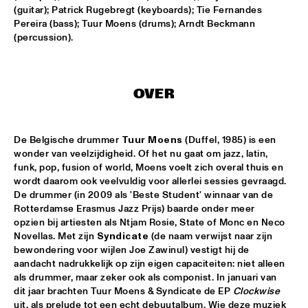
AMAZON
(guitar); Patrick Rugebregt (keyboards); Tie Fernandes 
Pereira (bass); Tuur Moens (drums); Arndt Beckmann 
TRUMPET AND DRUMS: EVANS, WOOLEY, BLACK, 
(percussion).
LYTTON
  •  
17:30
VOLGA
DHAFER YOUSSEF QUARTET
  •  
17:45
OVER
YENISEI
JOHN HIATT AND THE COMBO
  •  
17:45
De Belgische drummer 
Tuur Moens
 (Duffel, 1985) is een 
NILE
wonder van veelzijdigheid. Of het nu gaat om jazz, latin, 
funk, pop, fusion of world, Moens voelt zich overal thuis en 
wordt daarom ook veelvuldig voor allerlei sessies gevraagd. 
NRC MEETS THE ARTIST
  •  
17:45
De drummer (in 2009 als 'Beste Student' winnaar van de 
NRC JAZZ CAFÉ
Rotterdamse Erasmus Jazz Prijs) baarde onder meer 
opzien bij artiesten als Ntjam Rosie, State of Monc en Neco 
DJS CATHELIJNE BEIJN & ARI DEELDER
  •  
18:00
Novellas. Met zijn 
Syndicate 
(de naam verwijst naar zijn 
TIGRIS
bewondering voor wijlen Joe Zawinul) vestigt hij de 
aandacht nadrukkelijk op zijn eigen capaciteiten: niet alleen 
als drummer, maar zeker ook als componist. In januari van 
ESMA REDZEPOVA AMAZING ROMA
  •  
18:00
dit jaar brachten Tuur Moens & Syndicate de EP 
Clockwise
MAAS
uit, als prelude tot een echt debuutalbum. Wie deze muziek 