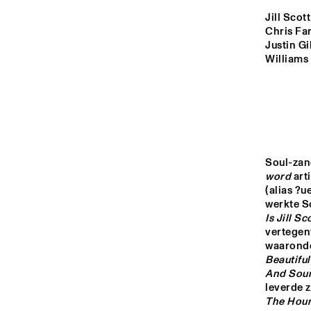
YENISEI
Jill Scot
Chris Far
Justin Gi
VOLGA
Williams
JAZZMANIA B
BAND 
MISSISSIPPI
CONDUCTED 
PETER GUIDI
TIGRIS
Soul-zan
word
 ar
(alias ?u
16:00
16:30
17:00
werkte S
Is Jill S
vertegen
NRC JAZZ CAFÉ
Beautifu
And Soun
leverde z
The Hou