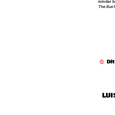
minder be
The Sun
Di
LUI