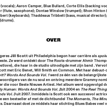
WIERBOS & KLEIN
t (vocals); Aaron Camper, Blue Bullard, Corte Ellis (backing voca
r (flute, saxophone); Dontae Winslow (trumpet); Shon Hinton (g
TRUMPET AND 
ANGELICA 
KRIS DA
DRUMS: EVANS, 
SANCHEZ 
lbert (keyboards); Thaddeaus Tribbett (bass, musical director);
WOOLEY, BLACK, 
QUINTET
 (drums).
LYTTON
IG 
JAZZSCHOOL 
TUUR MOENS & 
STUDIO BAND 
SYNDICATE
BY 
BERKELEY
OVER
DJS CATHELIJNE BEIJN & ARI 
ROB MANGA
DEELDER
geres 
Jill Scott
 uit Philadelphia begon haar carrière als 
spok
tieste. Ze werd ontdekt door The Roots-drummer Ahmir Thomp
estlove), die haar in de studio uitnodigde met zijn band . Vervol
17:30
18:00
18:30
19:00
19:30
20:00
20:30
2
cott met Eric Benet, Will Smith en Common. Met haar debuut-c
cott? Words And Sounds Vol. 1
 werd ze één van de belangrijkste 
NRC MEETS THE 
NRC MEETS THE 
Q&A RON 
ARTIST
ARTIST
CARTER
woordigers van de nu soul en ontving meerdere Grammy nomin
lly Human: Words And Sounds Vol. 2
uit 2004 en 
The Real Thing
ds Vol. 3
 uit 2007
.
 Inmiddels is Scott ook een succesvol actrice
e een bestseller af met de dichtbundel 
The Moments, The Minut
rs
. Daarnaast doet ze middels haar stichting Blues Babes veel v