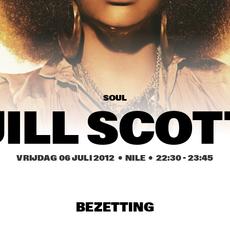
ESMA REDZEPOVA 
MICHAEL 
AMAZING ROMA
KIWANUKA
SVEN HAMMOND 
SAM YAHEL TRIO
SOUL
TOP DOG 
JAYDEE 
BRASS 
BRASSBA
BAND
ND
SOUL
JILL SCOT
17:30
18:00
18:30
19:00
19:30
20:00
20:30
2
DAFNIS PRIETO 
GREGORY PORTER
PROVERB TRIO
VRIJDAG 06 JULI 2012
  •  NILE
  •  
22:30
 - 
23:45
N COMPOSITION 
LEE KONITZ & 
URI CAINE T
JECT: BRAM 
JOEY BARON
ADHOUDERS
BEZETTING
DHAFER YOUSSEF 
OGUZ BÜYÜKBERBER 
QUARTET
WITH NABATOV, 