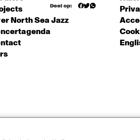
Deel op:
ojects
Priv
er North Sea Jazz
Acces
ncertagenda
Cooki
ntact
Engli
rs