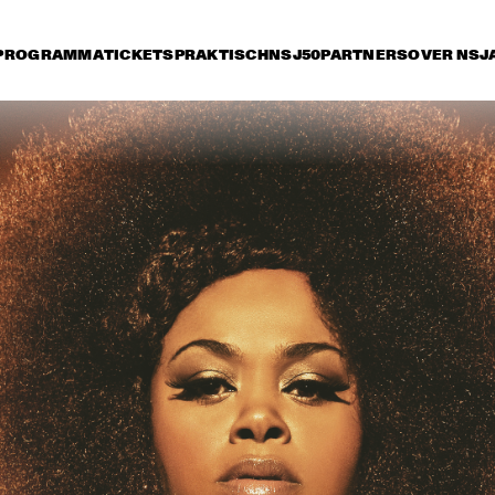
PROGRAMMA
TICKETS
PRAKTISCH
NSJ50
PARTNERS
OVER NSJ
vrijdag 6 juli
zaterdag 7 juli
zondag 8 juli
17:30
18:00
18:30
19:00
19:30
20:00
20:30
2
ARTIST IN 
'NIGHTS ON 
RESIDENCE: 
EARTH' VINCE 
JOSHUA REDMAN 
MENDOZA & 
& METROPOLE
METROPOLE 
ORKEST
T EARTH SOCIETY 
MCCOY TYNER TRIO 
JOHN SC
TURING ERNST 
FEATURING RAVI 
HOLLO
IJSEGER
COLTRANE
JOHN HIATT AND THE 
VAN MORRISON
COMBO