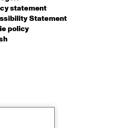
acy statement
sibility Statement
e policy
sh