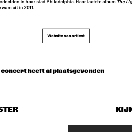
deelden in haar stad Philadelphia. Haar laatste album 
The Lig
 kwam uit in 2011.
Website van artiest
t concert heeft al plaatsgevonden
STER
KIJ