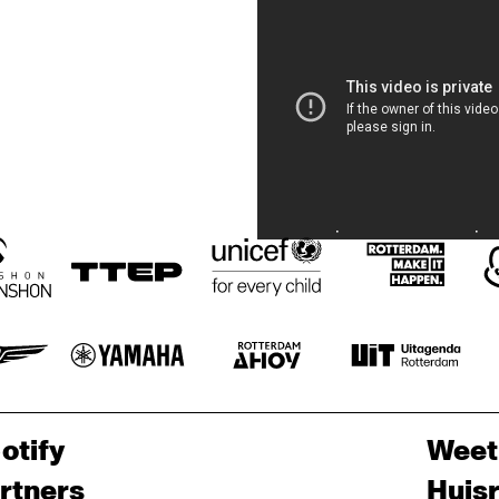
otify
Weet
rtners
Huis