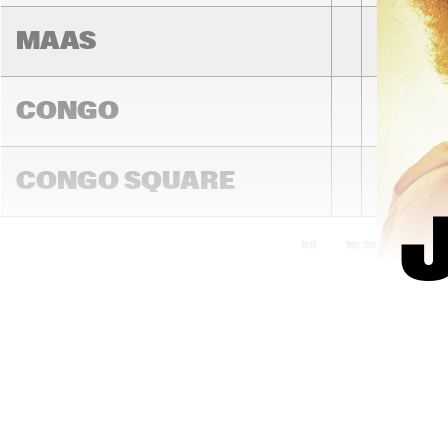
MAAS
CONGO
TOP DOG 
BRASS 
CONGO SQUARE
BAND
16:00
16:30
17:00
DARLING
MC
PRO
MADEIRA
ST