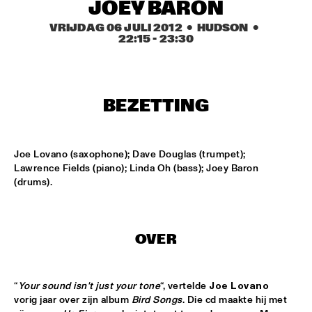
MISSISSIPPI
JOEY BARON
VRIJDAG 06 JULI 2012
  •  HUDSON
  •  
TOP DOG BRASS BAND
  •  
16:45
22:15
 - 
23:30
CONGO SQUARE
MCN COMPOSITION PROJECT: BRAM 
STADHOUDERS
  •  
17:00
BEZETTING
MADEIRA
FLAT EARTH SOCIETY FEATURING ERNST 
REIJSEGER
  •  
17:00
Joe Lovano (saxophone); Dave Douglas (trumpet); 
HUDSON
Lawrence Fields (piano); Linda Oh (bass); Joey Baron 
(drums).
SVEN HAMMOND SOUL
  •  
17:15
CONGO
OVER
DAFNIS PRIETO PROVERB TRIO
  •  
17:30
DARLING
“
Your sound isn't just your tone
“, vertelde 
Joe Lovano
ARTIST IN RESIDENCE: JOSHUA REDMAN & 
METROPOLE
  •  
17:30
vorig jaar over zijn album 
Bird Songs
. Die cd maakte hij met 