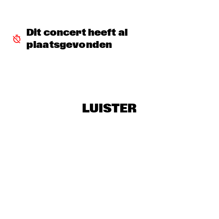
JAZZSCHOOL STUDIO BAND BERKELEY
  •  
18:00
MISSISSIPPI
Dit concert heeft al 
plaatsgevonden
TOP DOG BRASS BAND
  •  
18:30
CONGO SQUARE
LEE KONITZ & JOEY BARON
  •  
18:45
MADEIRA
LUISTER
MCCOY TYNER TRIO FEATURING RAVI COLTRANE
  •  
18:45
HUDSON
NRC MEETS THE ARTIST
  •  
18:45
NRC JAZZ CAFÉ
ANGELICA SANCHEZ QUINTET
  •  
19:00
VOLGA
'NIGHTS ON EARTH' VINCE MENDOZA & METROPOLE 