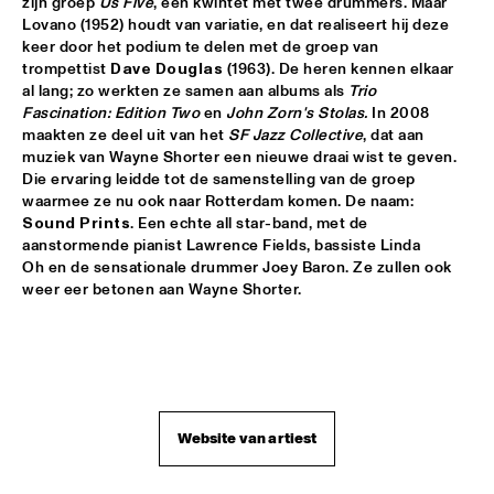
zijn groep 
Us Five
, een kwintet met twee drummers. Maar 
AMAZON
Lovano (1952) houdt van variatie, en dat realiseert hij deze 
keer door het podium te delen met de groep van 
TRUMPET AND DRUMS: EVANS, WOOLEY, BLACK, 
LYTTON
  •  
17:30
trompettist 
Dave Douglas
 (1963). De heren kennen elkaar 
al lang; zo werkten ze samen aan albums als 
Trio 
VOLGA
Fascination: Edition Two 
en 
John Zorn's Stolas.
 In 2008 
maakten ze deel uit van het 
SF Jazz Collective
, dat aan 
DHAFER YOUSSEF QUARTET
  •  
17:45
muziek van Wayne Shorter een nieuwe draai wist te geven. 
YENISEI
Die ervaring leidde tot de samenstelling van de groep 
waarmee ze nu ook naar Rotterdam komen. De naam: 
JOHN HIATT AND THE COMBO
  •  
17:45
Sound Prints
. Een echte all star-band, met de 
NILE
aanstormende pianist Lawrence Fields, bassiste Linda 
Oh en de sensationale drummer Joey Baron. Ze zullen ook 
NRC MEETS THE ARTIST
  •  
17:45
NRC JAZZ CAFÉ
DJS CATHELIJNE BEIJN & ARI DEELDER
  •  
18:00
TIGRIS
Website van artiest
ESMA REDZEPOVA AMAZING ROMA
  •  
18:00
MAAS