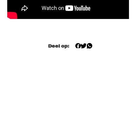
MICHAEL KIWANUKA
  •  
20:00
MAAS
Q&A RON CARTER
  •  
20:00
NRC JAZZ CAFÉ
Deel op:
ROB MANGA
  •  
20:00
TIGRIS
URI CAINE TRIO
  •  
20:15
MADEIRA
JAYDEE BRASSBAND
  •  
20:30
CONGO SQUARE
JOHN SCOFIELD HOLLOWBODY BAND
  •  
20:30
HUDSON