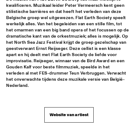
AMAZON
kwalificeren. Muzikaal leider Peter Vermeersch kent geen 
stilistische barrières en dat heeft het verleden van deze 
TRUMPET AND DRUMS: EVANS, WOOLEY, BLACK, 
Belgische groep wel uitgewezen. Flat Earth Society speelt 
LYTTON
  •  
17:30
werkelijk alles. Van het begeleiden van een stille film, tot 
VOLGA
het omarmen van een big band opera of het focussen op de 
dramatische kant van de orkestmuziek; alles is mogelijk. Op 
DHAFER YOUSSEF QUARTET
  •  
17:45
het North Sea Jazz Festival krijgt de groep gezelschap van 
YENISEI
geestverwant Ernst Reijseger. Deze cellist is een klasse 
apart en hij deelt met Flat Earth Society de liefde voor 
JOHN HIATT AND THE COMBO
  •  
17:45
improvisatie. Reijseger, winnaar van de Bird Award en een 
Gouden Kalf voor beste filmmuziek, speelde in het 
NILE
verleden al met FES-drummer Teun Verbruggen. Verwacht 
het onverwachte tijdens deze muzikale versie van België-
NRC MEETS THE ARTIST
  •  
17:45
Nederland.
NRC JAZZ CAFÉ
DJS CATHELIJNE BEIJN & ARI DEELDER
  •  
18:00
TIGRIS
Website van artiest
ESMA REDZEPOVA AMAZING ROMA
  •  
18:00
MAAS