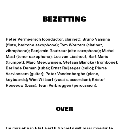
MISSISSIPPI
TOP DOG BRASS BAND
  •  
16:45
BEZETTING
CONGO SQUARE
MCN COMPOSITION PROJECT: BRAM 
STADHOUDERS
  •  
17:00
Peter Vermeersch (conductor, clarinet); Bruno Vansina 
(flute, baritone saxophone); Tom Wouters (clarinet, 
MADEIRA
vibraphone); Benjamin Boutreur (alto saxophone); Michel 
FLAT EARTH SOCIETY FEATURING ERNST 
Mast (tenor saxophone); Luc van Lieshout, Bart Maris 
REIJSEGER
  •  
17:00
(trumpet); Marc Meeuwissen, Stefaan Blancke (trombone); 
HUDSON
Berlinde Deman (tuba); Ernst Reijseger (cello); Pierre 
Vervloesem (guitar); Peter Vandenberghe (piano, 
keyboards); Wim Willaert (vocals, accordion); Kristof 
SVEN HAMMOND SOUL
  •  
17:15
Roseeuw (bass); Teun Verbruggen (percussion).
CONGO
DAFNIS PRIETO PROVERB TRIO
  •  
17:30
DARLING
OVER
ARTIST IN RESIDENCE: JOSHUA REDMAN & 
METROPOLE
  •  
17:30
De muziek van 
Flat Earth Society
 valt maar moeilijk te 