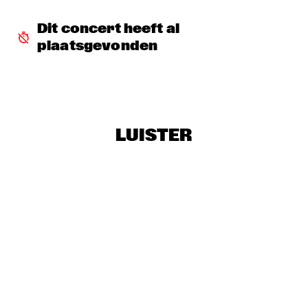
JAZZSCHOOL STUDIO BAND BERKELEY
  •  
18:00
Dit concert heeft al 
MISSISSIPPI
plaatsgevonden
TOP DOG BRASS BAND
  •  
18:30
CONGO SQUARE
LEE KONITZ & JOEY BARON
  •  
18:45
MADEIRA
LUISTER
MCCOY TYNER TRIO FEATURING RAVI COLTRANE
  •  
18:45
HUDSON
NRC MEETS THE ARTIST
  •  
18:45
NRC JAZZ CAFÉ
ANGELICA SANCHEZ QUINTET
  •  
19:00
VOLGA
'NIGHTS ON EARTH' VINCE MENDOZA & METROPOLE 