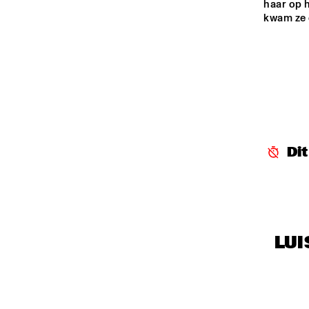
haar op h
kwam ze 
Di
LUI