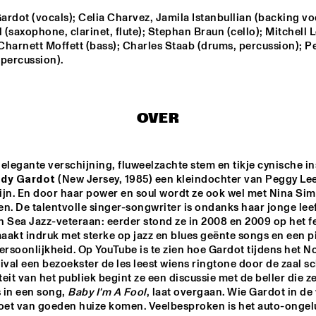
WIERBOS & KLEIN
rdot (vocals); Celia Charvez, Jamila Istanbullian (backing voc
l (saxophone, clarinet, flute); Stephan Braun (cello); Mitchell L
TRUMPET AND 
ANGELICA 
KRIS DA
DRUMS: EVANS, 
SANCHEZ 
 Charnett Moffett (bass); Charles Staab (drums, percussion); Pet
WOOLEY, BLACK, 
QUINTET
(percussion).
LYTTON
IG 
JAZZSCHOOL 
TUUR MOENS & 
STUDIO BAND 
SYNDICATE
BY 
BERKELEY
OVER
DJS CATHELIJNE BEIJN & ARI 
ROB MANGA
DEELDER
elegante verschijning, fluweelzachte stem en tikje cynische ins
dy Gardot
 (New Jersey, 1985) een kleindochter van Peggy Lee
ijn. En door haar power en soul wordt ze ook wel met Nina Sim
17:30
18:00
18:30
19:00
19:30
20:00
20:30
2
n. De talentvolle singer-songwriter is ondanks haar jonge leeft
 Sea Jazz-veteraan: eerder stond ze in 2008 en 2009 op het fes
NRC MEETS THE 
NRC MEETS THE 
Q&A RON 
ARTIST
ARTIST
CARTER
akt indruk met sterke op jazz en blues geënte songs en een pit
soonlijkheid. Op YouTube is te zien hoe Gardot tijdens het No
ival een bezoekster de les leest wiens ringtone door de zaal sch
iteit van het publiek begint ze een discussie met de beller die ze
 in een song, 
Baby I'm A Fool
, laat overgaan. Wie Gardot in de 
moet van goeden huize komen. Veelbesproken is het auto-ongelu