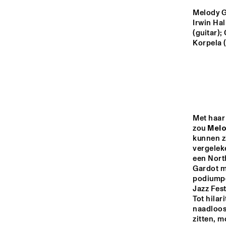
YENISEI
Melody Ga
Irwin Hal
(guitar);
VOLGA
Korpela 
JAZZMANIA B
BAND 
MISSISSIPPI
CONDUCTED 
PETER GUIDI
TIGRIS
Met haar 
zou 
Melo
kunnen z
16:00
16:30
17:00
vergeleke
een North
Gardot ma
NRC JAZZ CAFÉ
podiumper
Jazz Fest
Tot hilar
naadloos
zitten, 