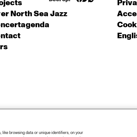
ojects
Priv
er North Sea Jazz
Acces
ncertagenda
Cooki
ntact
Engli
rs
like browsing data or unique identifiers, on your