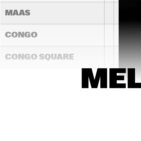
MAAS
CONGO
TOP DOG 
BRASS 
CONGO SQUARE
BAND
ME
16:00
16:30
17:00
DARLING
MC
PRO
MADEIRA
ST