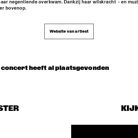
aar negentiende overkwam. Dankzij haar wilskracht  - en muzie
er bovenop.
Website van artiest
t concert heeft al plaatsgevonden
STER
KIJ