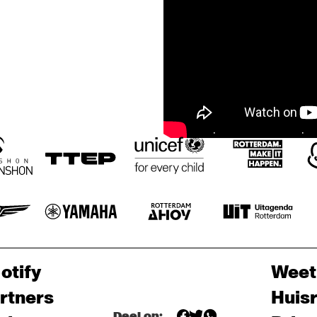
otify
Weet
rtners
Huis
Deel op: