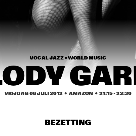
ESMA REDZEPOVA 
MICHAEL 
AMAZING ROMA
KIWANUKA
SVEN HAMMOND 
SAM YAHEL TRIO
SOUL
TOP DOG 
JAYDEE 
BRASS 
BRASSBA
BAND
ND
VOCAL JAZZ • 
WORLD MUSIC
LODY GAR
17:30
18:00
18:30
19:00
19:30
20:00
20:30
2
DAFNIS PRIETO 
GREGORY PORTER
PROVERB TRIO
VRIJDAG 06 JULI 2012
  •  AMAZON
  •  
21:15
 - 
22:30
N COMPOSITION 
LEE KONITZ & 
URI CAINE T
JECT: BRAM 
JOEY BARON
ADHOUDERS
BEZETTING
DHAFER YOUSSEF 
OGUZ BÜYÜKBERBER 
QUARTET
WITH NABATOV, 