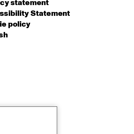
acy statement
sibility Statement
e policy
sh