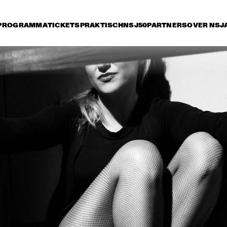
PROGRAMMA
TICKETS
PRAKTISCH
NSJ50
PARTNERS
OVER NSJ
vrijdag 6 juli
zaterdag 7 juli
zondag 8 juli
17:30
18:00
18:30
19:00
19:30
20:00
20:30
2
ARTIST IN 
'NIGHTS ON 
RESIDENCE: 
EARTH' VINCE 
JOSHUA REDMAN 
MENDOZA & 
& METROPOLE
METROPOLE 
ORKEST
T EARTH SOCIETY 
MCCOY TYNER TRIO 
JOHN SC
TURING ERNST 
FEATURING RAVI 
HOLLO
IJSEGER
COLTRANE
JOHN HIATT AND THE 
VAN MORRISON
COMBO