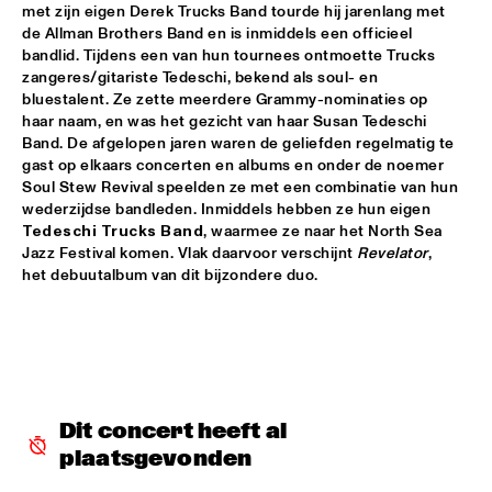
met zijn eigen Derek Trucks Band tourde hij jarenlang met 
de Allman Brothers Band en is inmiddels een officieel 
SERGIO MENDES
  •  
17:45
bandlid. Tijdens een van hun tournees ontmoette Trucks 
NILE
zangeres/gitariste Tedeschi, bekend als soul- en 
bluestalent. Ze zette meerdere Grammy-nominaties op 
MCN COMPOSITION PROJECT DIRK BRUINSMA
  •  
18:00
haar naam, en was het gezicht van haar Susan Tedeschi 
Band. De afgelopen jaren waren de geliefden regelmatig te 
YENISEI
gast op elkaars concerten en albums en onder de noemer 
Soul Stew Revival speelden ze met een combinatie van hun 
NRC MEETS THE ARTIST
  •  
18:00
wederzijdse bandleden. Inmiddels hebben ze hun eigen 
NRC JAZZ CAFÉ
Tedeschi Trucks Band
, waarmee ze naar het North Sea 
Jazz Festival komen. Vlak daarvoor verschijnt 
Revelator
, 
NTJAM ROSIE
  •  
18:00
het debuutalbum van dit bijzondere duo.
MISSISSIPPI
ROGÉRIO BICUDO & LILIAN VIEIRA
  •  
18:00
DARLING
GIELJAZZ
  •  
18:15
Dit concert heeft al 
TIGRIS
plaatsgevonden