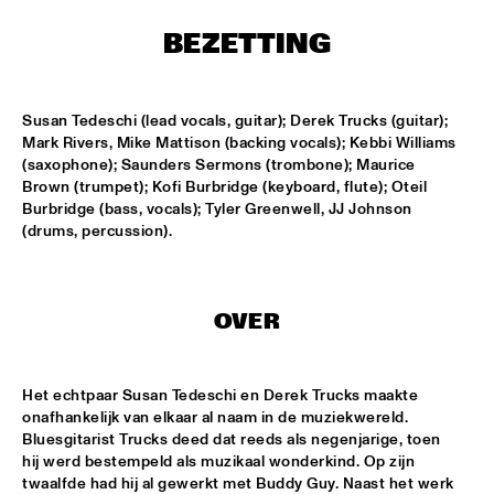
MISSISSIPPI
BEZETTING
AMADOU & MARIAM
  •  
17:00
MAAS
Susan Tedeschi (lead vocals, guitar); Derek Trucks (guitar); 
PETER BEETS THE JAZZORCHESTRA OF THE 
Mark Rivers, Mike Mattison (backing vocals); Kebbi Williams 
CONCERTGEBOUW
  •  
17:00
(saxophone); Saunders Sermons (trombone); Maurice 
HUDSON
Brown (trumpet); Kofi Burbridge (keyboard, flute); Oteil 
Burbridge (bass, vocals); Tyler Greenwell, JJ Johnson 
MASS AVE PROJECT
  •  
17:15
(drums, percussion).
CONGO SQUARE
ANTONIO FARAÒ TRIO
  •  
17:30
OVER
MADEIRA
HENDRICKS JARREAU  & ELLING WITH METROPOLE 
ORKEST
  •  
17:30
Het echtpaar Susan Tedeschi en Derek Trucks maakte 
AMAZON
onafhankelijk van elkaar al naam in de muziekwereld. 
Bluesgitarist Trucks deed dat reeds als negenjarige, toen 
RAFAEL ZALDIVAR TRIO
  •  
17:30
hij werd bestempeld als muzikaal wonderkind. Op zijn 
twaalfde had hij al gewerkt met Buddy Guy. Naast het werk 
VOLGA