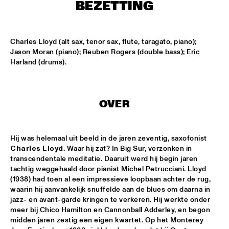
MISSISSIPPI
BEZETTING
AMADOU & MARIAM
  •  
17:00
MAAS
Charles Lloyd (alt sax, tenor sax, flute, taragato, piano); 
Jason Moran (piano); Reuben Rogers (double bass); Eric 
PETER BEETS THE JAZZORCHESTRA OF THE 
Harland (drums).
CONCERTGEBOUW
  •  
17:00
HUDSON
MASS AVE PROJECT
  •  
17:15
OVER
CONGO SQUARE
Hij was helemaal uit beeld in de jaren zeventig, saxofonist 
ANTONIO FARAÒ TRIO
  •  
17:30
Charles Lloyd
. Waar hij zat? In Big Sur, verzonken in 
MADEIRA
transcendentale meditatie. Daaruit werd hij begin jaren 
tachtig weggehaald door pianist Michel Petrucciani. Lloyd 
HENDRICKS JARREAU  & ELLING WITH METROPOLE 
(1938) had toen al een impressieve loopbaan achter de rug, 
ORKEST
  •  
17:30
waarin hij aanvankelijk snuffelde aan de blues om daarna in 
AMAZON
jazz- en avant-garde kringen te verkeren. Hij werkte onder 
meer bij Chico Hamilton en Cannonball Adderley, en begon 
RAFAEL ZALDIVAR TRIO
  •  
17:30
midden jaren zestig een eigen kwartet. Op het Monterey 
VOLGA