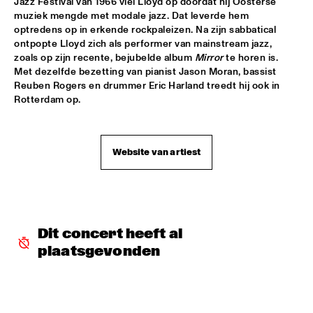
Jazz Festival van 1966 viel Lloyd op doordat hij Oosterse 
muziek mengde met modale jazz. Dat leverde hem 
SERGIO MENDES
  •  
17:45
optredens op in erkende rockpaleizen. Na zijn sabbatical 
ontpopte Lloyd zich als performer van mainstream jazz, 
NILE
zoals op zijn recente, bejubelde album 
Mirror
 te horen is. 
Met dezelfde bezetting van pianist Jason Moran, bassist 
MCN COMPOSITION PROJECT DIRK BRUINSMA
  •  
18:00
Reuben Rogers en drummer Eric Harland treedt hij ook in 
YENISEI
Rotterdam op.
NRC MEETS THE ARTIST
  •  
18:00
NRC JAZZ CAFÉ
Website van artiest
NTJAM ROSIE
  •  
18:00
MISSISSIPPI
ROGÉRIO BICUDO & LILIAN VIEIRA
  •  
18:00
Dit concert heeft al 
DARLING
plaatsgevonden
GIELJAZZ
  •  
18:15
TIGRIS