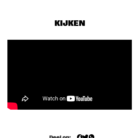
NILE
HERD
  •  
19:30
KIJKEN
VOLGA
JAZZCOTECH DANCERS
  •  
19:30
CONGO SQUARE
SARAVAH SOUL
  •  
19:30
MISSISSIPPI
HARMEN FRAANJE TRIO
  •  
19:45
YENISEI
NIKKI YANOFSKY
  •  
19:45
DARLING
TOOTS THIELEMANS QUARTET
  •  
19:45
AMAZON
Deel op: