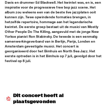
Davis en drummer Ed Blackwell. Het kwintet was, en is, een 
inspiratie voor de progressieve free bop jazz scene. Het 
AMPARO SÁNCHEZ TUCSON - HABANA
  •  
18:00
album zou weleens een van de beste live jazzplaten ooit 
CONGO
kunnen zijn. Twee opwindende formaties brengen, in 
hetzelfde repertoire, hommage aan het legendarische 
BRANDT BRAUER FRICK ENSEMBLE
  •  
18:00
kwintet. De eerste groep bestaat uit de musici van Mostly 
DARLING
Other People Do The Killing, aangevuld met de jonge New 
Yorkse pianist Ron Stabinsky. De tweede is een eenmalig 
samenwerkingsverband van in Berlijn, Parijs, Londen en 
CLINIC: CHUCHO VALDÉS
  •  
18:00
Amsterdam gevestigde musici. Het concert is 
NRC JAZZ CAFÉ
georganiseerd door het Bimhuis en North Sea Jazz. Het 
eerste optreden is in het Bimhuis op 7 juli, gevolgd door het 
DEELDER DRAAIT
  •  
18:00
festival op 8 juli.
TIGRIS
FRANCESCO BEARZATTI TINISSIMA QUARTET
  •  
18:00
YENISEI
KRIS BERRY
  •  
18:15
Dit concert heeft al 
MISSISSIPPI
plaatsgevonden