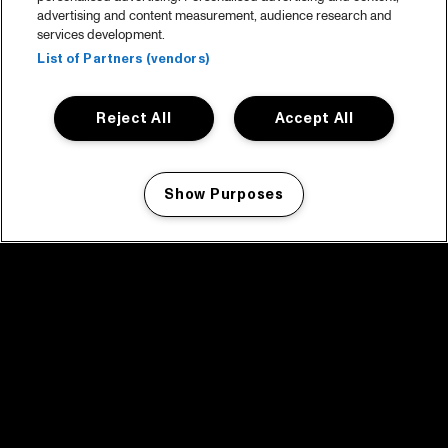
advertising and content measurement, audience research and
services development.
List of Partners (vendors)
Reject All
Accept All
Show Purposes
Manage my cookies
facebook icon
facebook icon
facebook icon
facebook icon
facebook icon
Home
Programma
Programma archief