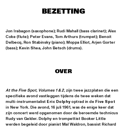
MISSISSIPPI
BEZETTING
AHMAD JAMAL
  •  
17:00
HUDSON
Jon Irabagon (saxophone); Rudi Mahall (bass clarinet); Alex 
Coke (flute); Peter Evans, Tom Arthurs (trumpet); Benoit 
AMBRASSBAND
  •  
17:15
Delbecq, Ron Stabinsky (piano); Moppa Elliot, Arjen Gorter 
CONGO SQUARE
(bass); Kevin Shea, John Betsch (drums).
JONATHAN JEREMIAH WITH METROPOLE ORKEST
  •  
17:15
MAAS
OVER
ESPERANZA SPALDING CHAMBER MUSIC SOCIETY
  •  
17:30
AMAZON
At the Five Spot, Volumes 1 & 2
, zijn twee jazzplaten die een 
specifieke avond vastleggen tijdens de twee weken dat 
JOHN LAW ART OF SOUND TRIO
  •  
17:45
multi-instrumentalist 
Eric Dolphy
 optrad in de 
Five Spot
VOLGA
in New York. Die avond, 16 juli 1961, was de enige keer dat 
zijn concert werd opgenomen door de beroemde technicus 
MATT SCHOFIELD FEATURING JON CLEARY
  •  
17:45
Rudy van Gelder. Dolphy en trompettist Booker Little 
NILE
werden begeleid door pianist Mal Waldron, bassist Richard 