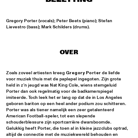
MISSISSIPPI
AHMAD JAMAL
  •  
17:00
Gregory Porter (vocals); Peter Beets (piano); Stefan 
HUDSON
Lievestro (bass); Mark Schilders (drums).
AMBRASSBAND
  •  
17:15
CONGO SQUARE
OVER
JONATHAN JEREMIAH WITH METROPOLE ORKEST
  •  
17:15
MAAS
Zoals zoveel artiesten kreeg 
Gregory Porter
 de liefde 
voor muziek thuis met de paplepel ingegoten. Zijn grote 
ESPERANZA SPALDING CHAMBER MUSIC SOCIETY
  •  
17:30
held in z'n jeugd was Nat King Cole, wiens stemgeluid 
AMAZON
Porter dan ook regelmatig voor de badkamerspiegel 
imiteerde. Toch leek het er lang op dat de in Los Angeles 
geboren bariton op een heel ander podium zou schitteren. 
JOHN LAW ART OF SOUND TRIO
  •  
17:45
Porter was als tiener namelijk een zeer getalenteerd 
VOLGA
American Football-speler, tot een slepende 
schouderblessure zijn sportcarrière dwarsboomde. 
MATT SCHOFIELD FEATURING JON CLEARY
  •  
17:45
Gelukkig heeft Porter, die toen al in kleine jazzclubs optrad, 
NILE
altijd de connectie met de muziekwereld behouden en 