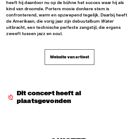
heeft hij daardoor nu op de bühne het succes waar hij als 
kind van droomde. Porters mooie donkere stem is 
AMPARO SÁNCHEZ TUCSON - HABANA
  •  
18:00
confronterend, warm en opzwepend tegelijk. Daarbij heeft 
CONGO
de Amerikaan, die vorig jaar zijn debuutalbum 
Water
uitbracht, een technische perfecte zangstijl, die ergens 
BRANDT BRAUER FRICK ENSEMBLE
  •  
18:00
zweeft tussen jazz en soul.
DARLING
CLINIC: CHUCHO VALDÉS
  •  
18:00
Website van artiest
NRC JAZZ CAFÉ
DEELDER DRAAIT
  •  
18:00
TIGRIS
Dit concert heeft al 
FRANCESCO BEARZATTI TINISSIMA QUARTET
  •  
18:00
plaatsgevonden
YENISEI
KRIS BERRY
  •  
18:15
MISSISSIPPI