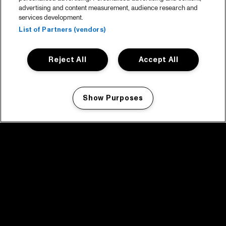
advertising and content measurement, audience research and
services development.
List of Partners (vendors)
Reject All
Accept All
Show Purposes
Manage my cookies
facebook icon
facebook icon
facebook icon
facebook icon
facebook icon
Home
Programma
Programma archief