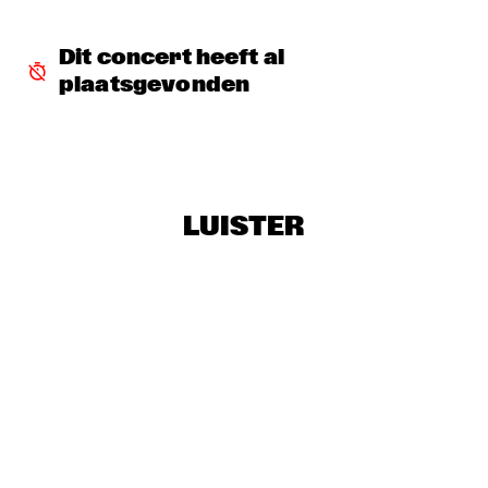
AMPARO SÁNCHEZ TUCSON - HABANA
  •  
18:00
Dit concert heeft al 
CONGO
plaatsgevonden
BRANDT BRAUER FRICK ENSEMBLE
  •  
18:00
DARLING
CLINIC: CHUCHO VALDÉS
  •  
18:00
NRC JAZZ CAFÉ
LUISTER
DEELDER DRAAIT
  •  
18:00
TIGRIS
FRANCESCO BEARZATTI TINISSIMA QUARTET
  •  
18:00
YENISEI
KRIS BERRY
  •  
18:15
MISSISSIPPI