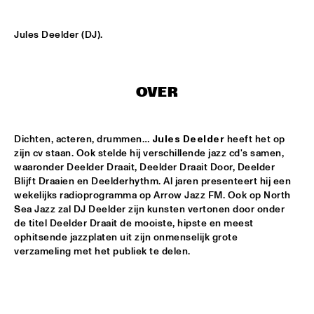
MISSISSIPPI
Jules Deelder (DJ).
AHMAD JAMAL
  •  
17:00
HUDSON
AMBRASSBAND
  •  
17:15
OVER
CONGO SQUARE
Dichten, acteren, drummen… 
Jules Deelder
 heeft het op 
JONATHAN JEREMIAH WITH METROPOLE ORKEST
  •  
17:15
zijn cv staan. Ook stelde hij verschillende jazz cd's samen, 
MAAS
waaronder Deelder Draait, Deelder Draait Door, Deelder 
Blijft Draaien en Deelderhythm. Al jaren presenteert hij een 
ESPERANZA SPALDING CHAMBER MUSIC SOCIETY
  •  
17:30
wekelijks radioprogramma op Arrow Jazz FM. Ook op North 
AMAZON
Sea Jazz zal DJ Deelder zijn kunsten vertonen door onder 
de titel Deelder Draait de mooiste, hipste en meest 
ophitsende jazzplaten uit zijn onmenselijk grote 
JOHN LAW ART OF SOUND TRIO
  •  
17:45
verzameling met het publiek te delen.
VOLGA
MATT SCHOFIELD FEATURING JON CLEARY
  •  
17:45
NILE