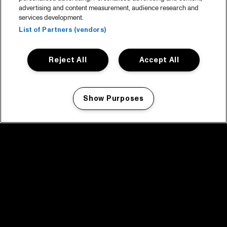
advertising and content measurement, audience research and
services development.
List of Partners (vendors)
Reject All
Accept All
Show Purposes
Manage my cookies
facebook icon
facebook icon
facebook icon
facebook icon
facebook icon
Home
Programma
Programma archief