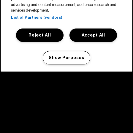
advertising and content measurement, audience research and
services development.
List of Partners (vendors)
Reject All
Accept All
Show Purposes
Manage my cookies
facebook icon
facebook icon
facebook icon
facebook icon
facebook icon
Home
Programma
Programma archief