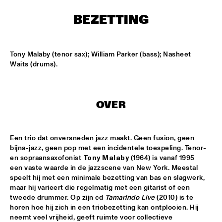
MISSISSIPPI
BEZETTING
AHMAD JAMAL
  •  
17:00
HUDSON
Tony Malaby (tenor sax); William Parker (bass); Nasheet 
Waits (drums).
AMBRASSBAND
  •  
17:15
CONGO SQUARE
JONATHAN JEREMIAH WITH METROPOLE ORKEST
  •  
17:15
OVER
MAAS
ESPERANZA SPALDING CHAMBER MUSIC SOCIETY
  •  
17:30
Een trio dat onversneden jazz maakt. Geen fusion, geen 
AMAZON
bijna-jazz, geen pop met een incidentele toespeling. Tenor- 
en sopraansaxofonist 
Tony Malaby
 (1964) is vanaf 1995 
een vaste waarde in de jazzscene van New York. Meestal 
JOHN LAW ART OF SOUND TRIO
  •  
17:45
speelt hij met een minimale bezetting van bas en slagwerk, 
VOLGA
maar hij varieert die regelmatig met een gitarist of een 
tweede drummer. Op zijn cd 
Tamarindo Live
 (2010) is te 
MATT SCHOFIELD FEATURING JON CLEARY
  •  
17:45
horen hoe hij zich in een triobezetting kan ontplooien. Hij 
NILE
neemt veel vrijheid, geeft ruimte voor collectieve 