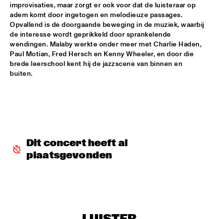
improvisaties, maar zorgt er ook voor dat de luisteraar op 
adem komt door ingetogen en melodieuze passages. 
AMPARO SÁNCHEZ TUCSON - HABANA
  •  
18:00
Opvallend is de doorgaande beweging in de muziek, waarbij 
CONGO
de interesse wordt geprikkeld door sprankelende 
wendingen. Malaby werkte onder meer met Charlie Haden, 
BRANDT BRAUER FRICK ENSEMBLE
  •  
18:00
Paul Motian, Fred Hersch en Kenny Wheeler, en door die 
DARLING
brede leerschool kent hij de jazzscene van binnen en 
buiten. 
CLINIC: CHUCHO VALDÉS
  •  
18:00
NRC JAZZ CAFÉ
DEELDER DRAAIT
  •  
18:00
TIGRIS
Dit concert heeft al 
FRANCESCO BEARZATTI TINISSIMA QUARTET
  •  
18:00
plaatsgevonden
YENISEI
KRIS BERRY
  •  
18:15
MISSISSIPPI