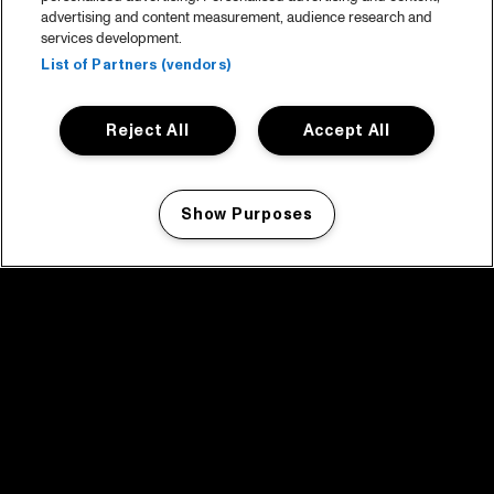
advertising and content measurement, audience research and
services development.
List of Partners (vendors)
Reject All
Accept All
Show Purposes
Manage my cookies
facebook icon
facebook icon
facebook icon
facebook icon
facebook icon
Home
Programma
Programma archief