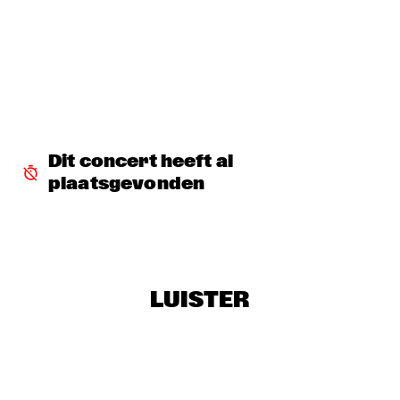
TERJE ISUNGSET ICEMUSIC
  •  
18:15
MADEIRA
YURI HONING ACOUSTIC QUARTET
  •  
18:45
HUDSON
WAYLON
  •  
19:00
MAAS
Dit concert heeft al 
plaatsgevonden
AMBRASSBAND
  •  
19:15
CONGO SQUARE
PAUL SIMON
  •  
19:15
NILE
LUISTER
Q&A: TIA FULLER
  •  
19:15
NRC JAZZ CAFÉ
NATALIE COLE
  •  
19:30