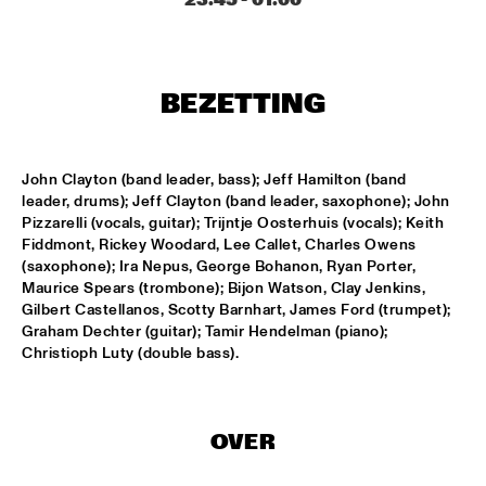
MISSISSIPPI
AHMAD JAMAL
  •  
17:00
HUDSON
BEZETTING
AMBRASSBAND
  •  
17:15
CONGO SQUARE
John Clayton (band leader, bass); Jeff Hamilton (band 
leader, drums); Jeff Clayton (band leader, saxophone); John 
JONATHAN JEREMIAH WITH METROPOLE ORKEST
  •  
17:15
Pizzarelli (vocals, guitar); Trijntje Oosterhuis (vocals); Keith 
MAAS
Fiddmont, Rickey Woodard, Lee Callet, Charles Owens 
(saxophone); Ira Nepus, George Bohanon, Ryan Porter, 
Maurice Spears (trombone); Bijon Watson, Clay Jenkins, 
ESPERANZA SPALDING CHAMBER MUSIC SOCIETY
  •  
17:30
Gilbert Castellanos, Scotty Barnhart, James Ford (trumpet); 
AMAZON
Graham Dechter (guitar); Tamir Hendelman (piano); 
Christioph Luty (double bass).
JOHN LAW ART OF SOUND TRIO
  •  
17:45
VOLGA
OVER
MATT SCHOFIELD FEATURING JON CLEARY
  •  
17:45
NILE