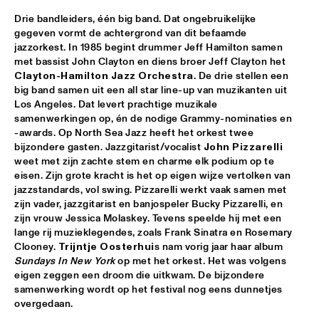
Drie bandleiders, één big band. Dat ongebruikelijke 
AMPARO SÁNCHEZ TUCSON - HABANA
  •  
18:00
gegeven vormt de achtergrond van dit befaamde 
CONGO
jazzorkest. In 1985 begint drummer Jeff Hamilton samen 
met bassist John Clayton en diens broer Jeff Clayton het 
BRANDT BRAUER FRICK ENSEMBLE
  •  
18:00
Clayton-Hamilton Jazz Orchestra
. De drie stellen een 
big band samen uit een all star line-up van muzikanten uit 
DARLING
Los Angeles. Dat levert prachtige muzikale 
samenwerkingen op, én de nodige Grammy-nominaties en 
CLINIC: CHUCHO VALDÉS
  •  
18:00
-awards. Op North Sea Jazz heeft het orkest twee 
NRC JAZZ CAFÉ
bijzondere gasten. Jazzgitarist/vocalist 
John Pizzarelli
weet met zijn zachte stem en charme elk podium op te 
DEELDER DRAAIT
  •  
18:00
eisen. Zijn grote kracht is het op eigen wijze vertolken van 
jazzstandards, vol swing. Pizzarelli werkt vaak samen met 
TIGRIS
zijn vader, jazzgitarist en banjospeler Bucky Pizzarelli, en 
zijn vrouw Jessica Molaskey. Tevens speelde hij met een 
FRANCESCO BEARZATTI TINISSIMA QUARTET
  •  
18:00
lange rij muzieklegendes, zoals Frank Sinatra en Rosemary 
YENISEI
Clooney. 
Trijntje Oosterhui
s nam vorig jaar haar album 
Sundays In New York
 op met het orkest. Het was volgens 
KRIS BERRY
  •  
18:15
eigen zeggen een droom die uitkwam. De bijzondere 
samenwerking wordt op het festival nog eens dunnetjes 
MISSISSIPPI