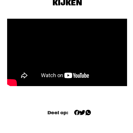
KIJKEN
NRC MEETS THE ARTIST
  •  
20:15
NRC JAZZ CAFÉ
RUDRESH MAHANTHAPPA & BUNKY GREEN APEX
  •  
20:15
MADEIRA
GREGORY PORTER
  •  
20:30
TIGRIS
JANELLE MONÁE
  •  
20:30
MAAS
JOE LOVANO US FIVE
  •  
20:30
HUDSON
BB KING
  •  
20:45
Deel op:
NILE
CLINIC: TERJE ISUNGSET
  •  
21:15