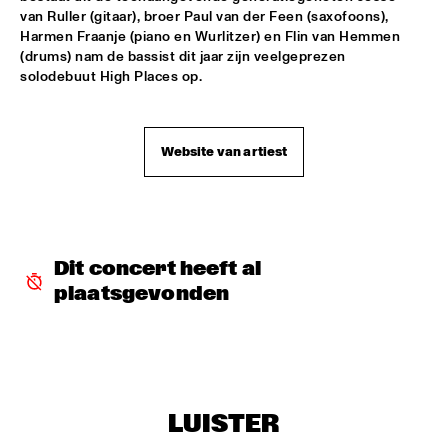
TERJE ISUNGSET ICEMUSIC
  •  
18:15
van Ruller (gitaar), broer Paul van der Feen (saxofoons), 
MADEIRA
Harmen Fraanje (piano en Wurlitzer) en Flin van Hemmen 
(drums) nam de bassist dit jaar zijn veelgeprezen 
YURI HONING ACOUSTIC QUARTET
  •  
18:45
solodebuut High Places op.
HUDSON
WAYLON
  •  
19:00
Website van artiest
MAAS
AMBRASSBAND
  •  
19:15
CONGO SQUARE
Dit concert heeft al 
PAUL SIMON
  •  
19:15
plaatsgevonden
NILE
Q&A: TIA FULLER
  •  
19:15
NRC JAZZ CAFÉ
LUISTER
NATALIE COLE
  •  
19:30