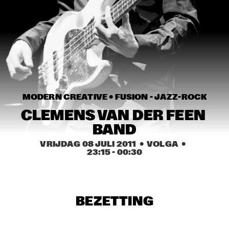
MISSISSIPPI
AHMAD JAMAL
  •  
17:00
HUDSON
AMBRASSBAND
  •  
17:15
CONGO SQUARE
MODERN CREATIVE • 
FUSION - JAZZ-ROCK
JONATHAN JEREMIAH WITH METROPOLE ORKEST
  •  
17:15
CLEMENS VAN DER FEEN 
MAAS
BAND
ESPERANZA SPALDING CHAMBER MUSIC SOCIETY
  •  
17:30
VRIJDAG 08 JULI 2011
  •  VOLGA
  •  
AMAZON
23:15
 - 
00:30
JOHN LAW ART OF SOUND TRIO
  •  
17:45
VOLGA
BEZETTING
MATT SCHOFIELD FEATURING JON CLEARY
  •  
17:45
NILE