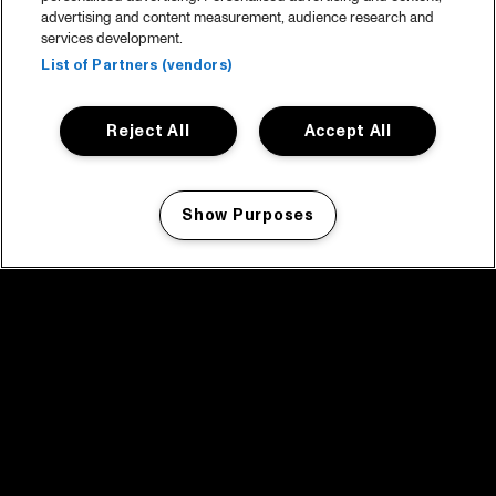
advertising and content measurement, audience research and
services development.
List of Partners (vendors)
Reject All
Accept All
Show Purposes
Manage my cookies
facebook icon
facebook icon
facebook icon
facebook icon
facebook icon
Home
Programma
Programma archief