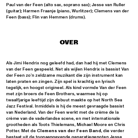
Paul van der Feen (alto sax, soprano sax); Jesse van Ruller 
AMPARO SÁNCHEZ TUCSON - HABANA
  •  
18:00
(guitar); Harmen Fraanje (piano, Wurlitzer); Clemens van der 
Feen (bass); Flin van Hemmen (drums).
CONGO
BRANDT BRAUER FRICK ENSEMBLE
  •  
18:00
DARLING
OVER
CLINIC: CHUCHO VALDÉS
  •  
18:00
NRC JAZZ CAFÉ
Als Jimi Hendrix nog geleefd had, dan had hij met Clemens 
van der Feen gespeeld. Net als wijlen Hendrix is bassist Van 
DEELDER DRAAIT
  •  
18:00
der Feen zo'n zeldzame muzikant die zijn instrument kan 
laten praten en zingen. Zijn spel is krachtig en lyrisch 
TIGRIS
tegelijk, en hoogst origineel. Als kind vormde Van der Feen 
met zijn broers de Feen Brothers, waarmee hij op 
FRANCESCO BEARZATTI TINISSIMA QUARTET
  •  
18:00
twaalfjarige leeftijd zijn debuut maakte op het North Sea 
YENISEI
Jazz Festival. Inmiddels is hij de meest gevraagde bassist 
van Nederland. Van der Feen werkt met de crème de la 
KRIS BERRY
  •  
18:15
crème van de vaderlandse scene, en met internationale 
grootheden als Toots Thielemans, Michael Moore en Chris 
MISSISSIPPI
Potter. Met de 
Clemens van der Feen Band
, die verder 
bestaat uit de toonaangevende generatiegenoten Jesse 