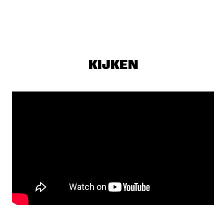
AMAZON
REMBRANDT FRERICHS TRIO
  •  
19:30
VOLGA
DULFER 7.0 SERVER INCL. ROB VAN DE WOUW
  •  
19:45
KIJKEN
MISSISSIPPI
TONY MALABY'S TAMARINDO TRIO
  •  
19:45
YENISEI
SHOWS VANAF 20:00
MOSTLY OTHER PEOPLE DO THE KILLING
  •  
20:00
DARLING
RANDY BRECKER/ BILL EVANS SOULBOP FEATURING 
MMW
  •  
20:00
CONGO