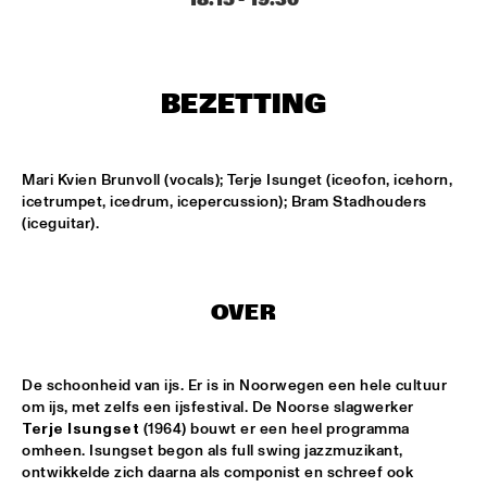
MISSISSIPPI
AHMAD JAMAL
  •  
17:00
HUDSON
BEZETTING
AMBRASSBAND
  •  
17:15
CONGO SQUARE
Mari Kvien Brunvoll (vocals); Terje Isunget (iceofon, icehorn, 
icetrumpet, icedrum, icepercussion); Bram Stadhouders 
JONATHAN JEREMIAH WITH METROPOLE ORKEST
  •  
17:15
(iceguitar).
MAAS
ESPERANZA SPALDING CHAMBER MUSIC SOCIETY
  •  
17:30
OVER
AMAZON
JOHN LAW ART OF SOUND TRIO
  •  
17:45
De schoonheid van ijs. Er is in Noorwegen een hele cultuur 
VOLGA
om ijs, met zelfs een ijsfestival. De Noorse slagwerker 
Terje Isungset
 (1964) bouwt er een heel programma 
MATT SCHOFIELD FEATURING JON CLEARY
  •  
17:45
omheen. Isungset begon als full swing jazzmuzikant, 
ontwikkelde zich daarna als componist en schreef ook 
NILE