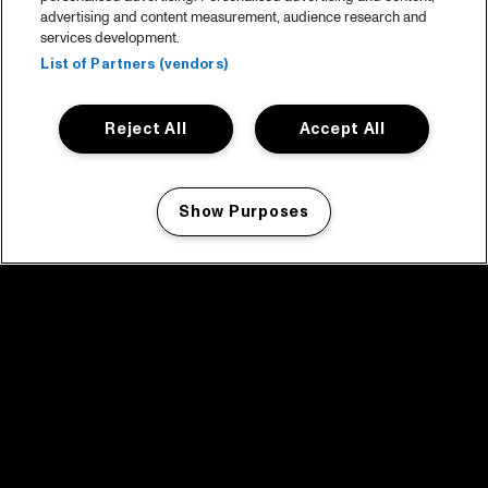
advertising and content measurement, audience research and
services development.
List of Partners (vendors)
Reject All
Accept All
Show Purposes
Manage my cookies
facebook icon
facebook icon
facebook icon
facebook icon
facebook icon
Home
Programma
Programma archief