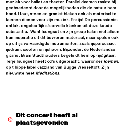
muziek voor ballet en theater. Parallel daaraan raakte hij 
geobsedeerd door de mogelijkheden die de natuur hem 
AMPARO SÁNCHEZ TUCSON - HABANA
  •  
18:00
bood. Hout, steen en graniet bleken ook als materiaal te 
CONGO
kunnen dienen voor zijn muziek. En: ijs! De percussionist 
ontlokt ongelooflijk sfeervolle klanken uit deze koude 
BRANDT BRAUER FRICK ENSEMBLE
  •  
18:00
substantie.  Want Isungset en zijn groep halen niet alleen 
hun inspiratie uit dit bevroren materiaal, maar spelen ook 
DARLING
op uit ijs vervaardigde instrumenten, zoals ijspercussie, 
ijsdrum, iceofon en ijshoorn. Bijzonder: de Nederlandse 
CLINIC: CHUCHO VALDÉS
  •  
18:00
gitarist Bram Stadthouders begeleidt hem op (ijs)gitaar. 
NRC JAZZ CAFÉ
Terje Isungset heeft cd's uitgebracht, waaronder 
Iceman
, 
op t hippe label Jazzland van Bugge Wesseltoft. Zijn 
DEELDER DRAAIT
  •  
18:00
nieuwste heet 
Meditations
.
TIGRIS
FRANCESCO BEARZATTI TINISSIMA QUARTET
  •  
18:00
YENISEI
KRIS BERRY
  •  
18:15
Dit concert heeft al 
MISSISSIPPI
plaatsgevonden