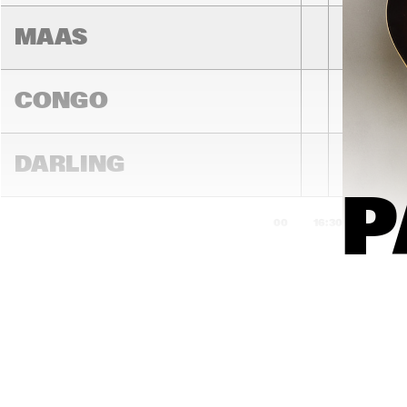
MAAS
CONGO
DARLING
P
16:00
16:30
17:00
MADEIRA
YENISEI