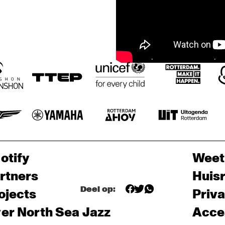
otify
Weet
rtners
Huis
Deel op:
ojects
Priv
er North Sea Jazz
Acces