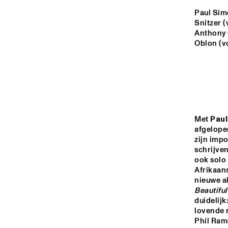
VOLGA
Paul Simo
Snitzer (
CONCERT BIG
BAND 
Anthony C
MISSISSIPPI
CONSERVAT
Oblon (v
M VAN 
AMSTERDAM
TIGRIS
NRC JAZZ CAFÉ
Met 
Pau
afgelopen
zijn impo
16:00
16:30
17:00
schrijven
ook solo 
Afrikaan
CONGO SQUARE
nieuwe al
Beautifu
duidelijk
lovende r
Phil Ram