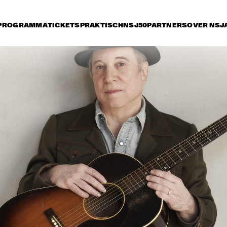
PROGRAMMA
TICKETS
PRAKTISCH
NSJ50
PARTNERS
OVER NSJ
rijdag 8 juli
zaterdag 9 juli
zondag 10 juli
17:30
18:00
18:30
19:00
19:30
20:00
20:30
2
ESPERANZA 
NATALIE COLE
SPALDING CHAMBER 
MUSIC SOCIETY
MAD JAMAL
YURI HONING 
JOE LOV
ACOUSTIC QUARTET
MATT SCHOFIELD 
PAUL SIMON
BB
FEATURING JON 
CLEARY