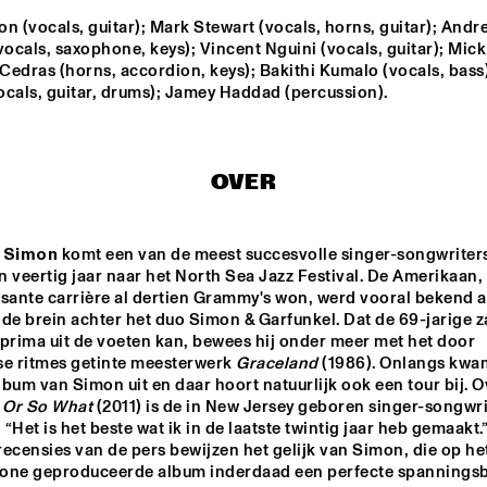
n (vocals, guitar); Mark Stewart (vocals, horns, guitar); Andre
vocals, saxophone, keys); Vincent Nguini (vocals, guitar); Mick 
 
KRIS BERRY
DULFER 7.0 SERVER 
INCL. ROB VAN DE 
edras (horns, accordion, keys); Bakithi Kumalo (vocals, bass)
ORIU
WOUW
ocals, guitar, drums); Jamey Haddad (percussion).
DEELDER DRAAIT
GREGOR
PORTE
OVER
CLINIC: CHUCHO 
Q&A: TIA 
NRC MEETS THE 
VALDÉS
FULLER
ARTIST
l Simon
 komt een van de meest succesvolle singer-songwriters
 veertig jaar naar het North Sea Jazz Festival. De Amerikaan, d
sante carrière al dertien Grammy's won, werd vooral bekend al
17:30
18:00
18:30
19:00
19:30
20:00
20:30
2
de brein achter het duo Simon & Garfunkel. Dat de 69-jarige z
prima uit de voeten kan, bewees hij onder meer met het door 
AMBRASSBAND
AMBRASSBAND
se ritmes getinte meesterwerk 
Graceland
 (1986). Onlangs kwam
bum van Simon uit en daar hoort natuurlijk ook een tour bij. O
l Or So What
 (2011) is de in New Jersey geboren singer-songwri
: “Het is het beste wat ik in de laatste twintig jaar heb gemaakt.”
ecensies van de pers bewijzen het gelijk van Simon, die op het
one geproduceerde album inderdaad een perfecte spanningsb