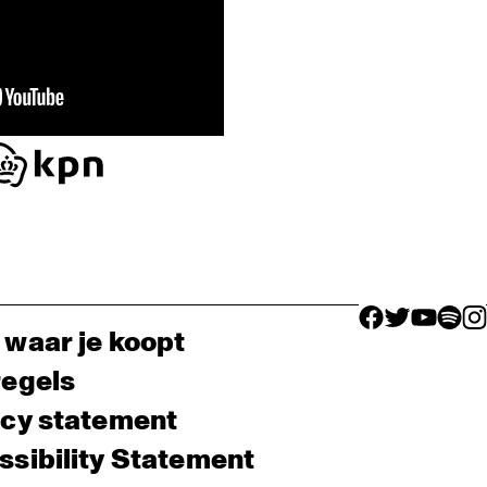
facebook icon
facebook ico
facebook 
facebo
fac
 waar je koopt
regels
acy statement
sibility Statement