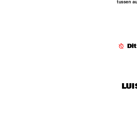
tussen au
Di
LUI