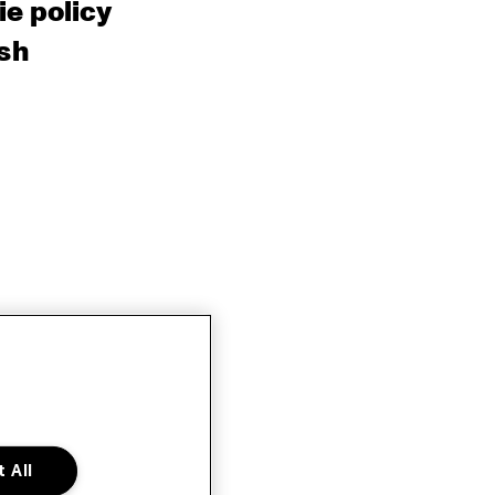
e policy
sh
 All