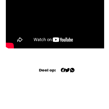
NRC MEETS THE ARTIST
  •  
20:15
NRC JAZZ CAFÉ
RUDRESH MAHANTHAPPA & BUNKY GREEN APEX
  •  
20:15
MADEIRA
GREGORY PORTER
  •  
20:30
TIGRIS
JANELLE MONÁE
  •  
20:30
MAAS
Deel op:
JOE LOVANO US FIVE
  •  
20:30
HUDSON
BB KING
  •  
20:45
NILE
CLINIC: TERJE ISUNGSET
  •  
21:15