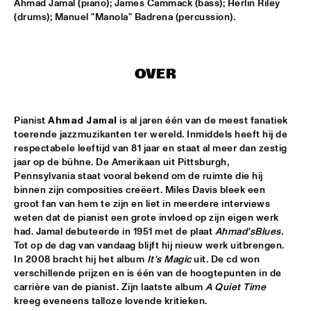
Ahmad Jamal (piano); James Cammack (bass); Herlin Riley 
(drums); Manuel "Manola" Badrena (percussion).
AMPARO SÁNCHEZ TUCSON - HABANA
  •  
18:00
CONGO
BRANDT BRAUER FRICK ENSEMBLE
  •  
18:00
OVER
DARLING
CLINIC: CHUCHO VALDÉS
  •  
18:00
Pianist 
Ahmad Jamal
 is al jaren één van de meest fanatiek 
toerende jazzmuzikanten ter wereld. Inmiddels heeft hij de 
NRC JAZZ CAFÉ
respectabele leeftijd van 81 jaar en staat al meer dan zestig 
jaar op de bühne. De Amerikaan uit Pittsburgh, 
DEELDER DRAAIT
  •  
18:00
Pennsylvania staat vooral bekend om de ruimte die hij 
TIGRIS
binnen zijn composities creëert. Miles Davis bleek een 
groot fan van hem te zijn en liet in meerdere interviews 
FRANCESCO BEARZATTI TINISSIMA QUARTET
  •  
18:00
weten dat de pianist een grote invloed op zijn eigen werk 
had. Jamal debuteerde in 1951 met de plaat 
Ahmad's
Blues.
YENISEI
Tot op de dag van vandaag blijft hij nieuw werk uitbrengen. 
In 2008 bracht hij het album 
It's Magic
 uit. De cd won 
KRIS BERRY
  •  
18:15
verschillende prijzen en is één van de hoogtepunten in de 
MISSISSIPPI
carrière van de pianist. Zijn laatste album 
A Quiet Time
kreeg eveneens talloze lovende kritieken.