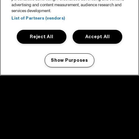
advertising and content measurement, audience research and
services development.
List of Partners (vendors)
Reject All
Accept All
Show Purposes
Manage my cookies
facebook icon
facebook icon
facebook icon
facebook icon
facebook icon
Home
Programma
Programma archief