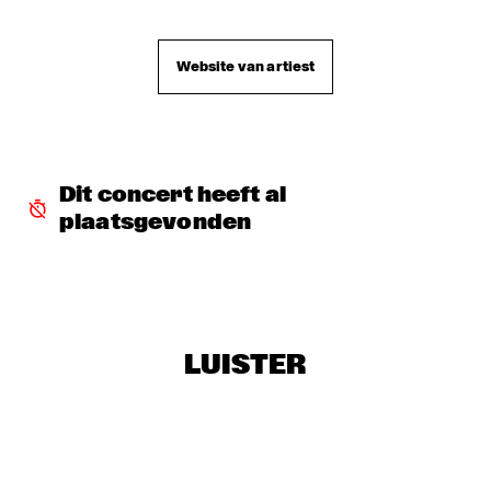
TERJE ISUNGSET ICEMUSIC
  •  
18:15
MADEIRA
Website van artiest
YURI HONING ACOUSTIC QUARTET
  •  
18:45
HUDSON
WAYLON
  •  
19:00
MAAS
Dit concert heeft al 
plaatsgevonden
AMBRASSBAND
  •  
19:15
CONGO SQUARE
PAUL SIMON
  •  
19:15
NILE
LUISTER
Q&A: TIA FULLER
  •  
19:15
NRC JAZZ CAFÉ
NATALIE COLE
  •  
19:30