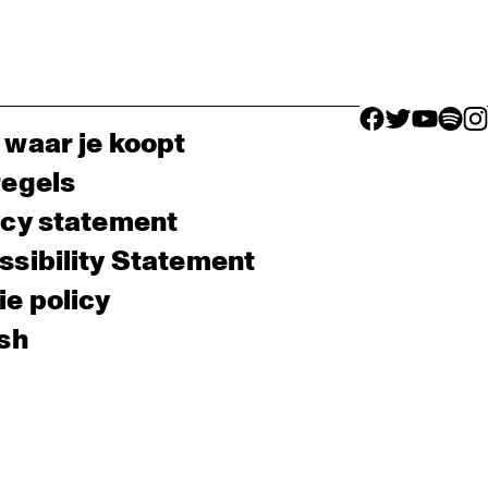
facebook icon
facebook ico
facebook 
facebo
fac
 waar je koopt
regels
acy statement
sibility Statement
e policy
sh