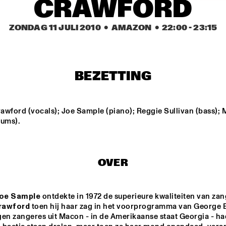
CRAWFORD
NEW NIKS & ARTVARK 
GR
ZONDAG 11 JULI 2010
  •  AMAZON
  •  
22:00
 - 
23:15
SAXOPHONE 
BA
QUARTET
ROYAL 
DRAKE 
CONSERVATORY BIG 
UNIVERSITY 
BAND
JAZZ ENSEMBLE 
BEZETTING
ONE
GARETH DAVIS & 
PHILIP JECK
MACHINEFABRIE
K
awford (vocals); Joe Sample (piano); Reggie Sullivan (bass); 
rums).
14:30
15:00
15:30
16:00
16:30
17:00
17:30
1
BLUE FLAMINGO
OVER
SPOK FREVO 
oe Sample
ORQUESTRA
rawford
 toen hij haar zag in het voorprogramma van George B
gen zangeres uit Macon - in de Amerikaanse staat Georgia - had