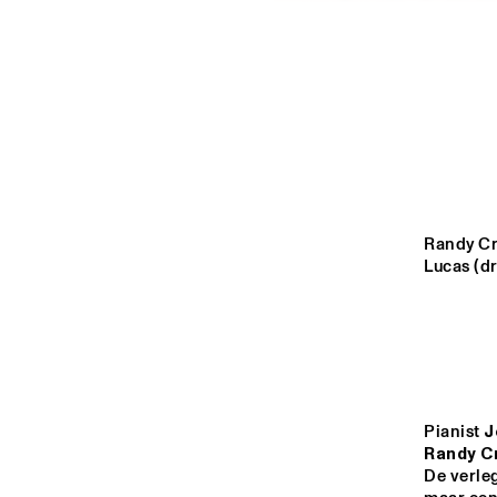
YENISEI
MISSOURI
MISSISSIPPI
VOLGA
Randy Cr
Lucas (d
13:00
13:30
14:00
TIGRIS
Pianist 
J
HARLEM INDOOR
Randy C
De verle