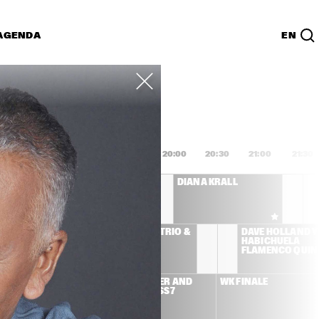
AGENDA
EN
Lijst
PDF
8:00
18:30
19:00
19:30
20:00
20:30
21:00
21:30
AFRO-CUBISM 
DIANA KRALL
FEATURING ELIADES 
OCHOA A.O.
LEMAN 
MCCOY TYNER TRIO & 
DAVE HOLLAND Y 
ICIANS 
JOE LOVANO
HABICHUELA 
D ULMER
FLAMENCO QUIN
SS STONE
BEN HARPER AND 
WK FINALE
RELENTLESS7