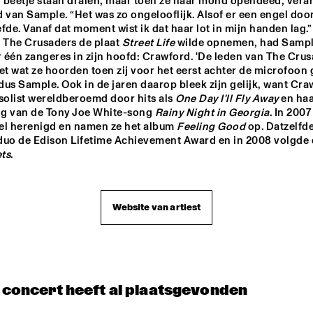
 beetje staan dralen, maar toen ze haar mond opendeed, vera
OST ZOETEMAN GIPSY QUARTET
 van Sample. “Het was zo ongelooflijk. Alsof er een engel door
fde. Vanaf dat moment wist ik dat haar lot in mijn handen lag.”
 The Crusaders de plaat 
Street Life
 wilde opnemen, had Sampl
NRC MEETS THE 
NRC MEETS
 één zangeres in zijn hoofd: Crawford. 'De leden van The Crus
ARTIST
ARTIST
et wat ze hoorden toen zij voor het eerst achter de microfoon g
ldus Sample. Ook in de jaren daarop bleek zijn gelijk, want Cra
solist wereldberoemd door hits als 
One Day I'll Fly Away
 en haa
THELONIOUS MONK: 
SOUNDIES LIVE: 
SOUNDIES
JOE LOVANO
g van de Tony Joe White-song 
Rainy Night in Georgia
. In 2007
STRAIGHT, NO CHASER 
('88)
el herenigd en namen ze het album 
Feeling Good
 op. Datzelfde
ts
.
Website van artiest
t concert heeft al plaatsgevonden