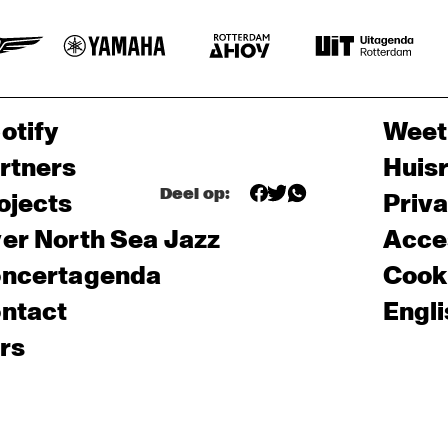
otify
Weet
rtners
Huis
Deel op:
ojects
Priv
er North Sea Jazz
Acces
ncertagenda
Cooki
ntact
Engli
rs