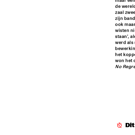
maar een
JO
de wereld
HARLEM OUTDOOR
zaal zwee
zijn band
ook maar
NRC JAZZ CAFÉ
wisten ni
staan', a
werd als 
bewerkin
SEINE
het kopp
No Regre
Di