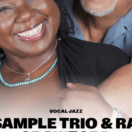
ELVIS COSTELLO & THE 
SUGARCANES
SHIBUSA SHIRAZU 
ORCHESTRA
JAGA JAZZIST
14:30
15:00
15:30
16:00
16:30
17:00
17:30
1
RICHARD GALLIANO, 
Q&A WITH 
BIRÉLI LAGRÈNE, 
QUINCY JONE
DIDIER LOCKWOOD
CHRISTIAN 
MCBRIDE
ANOUAR BRAHEM 
QUARTET
VOCAL JAZZ
SAMPLE TRIO & R
FRANZ VON CHOSSY 
MICHAEL MO
TRIO
FRAGILE QU