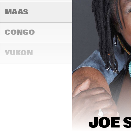
MAAS
CONGO
YUKON
13:00
13:30
14:00
DARLING
MADEIRA
JOE 