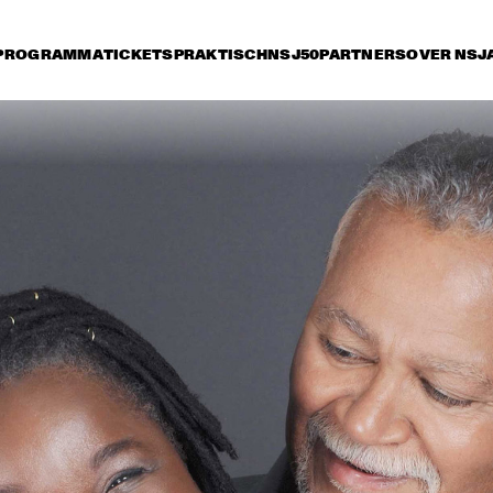
PROGRAMMA
TICKETS
PRAKTISCH
NSJ50
PARTNERS
OVER NSJ
rijdag 9 juli
zaterdag 10 juli
zondag 11 juli
14:30
15:00
15:30
16:00
16:30
17:00
17:30
1
SONNY ROLLINS 80TH 
BIRTHDAY TOUR
STANLEY CLARKE 
ORNETTE CO
GROUP FEATURING 
MASTER MUS
HIROMI
JAMES BLOO
KATIE MELUA
BUDDY GUY
JO