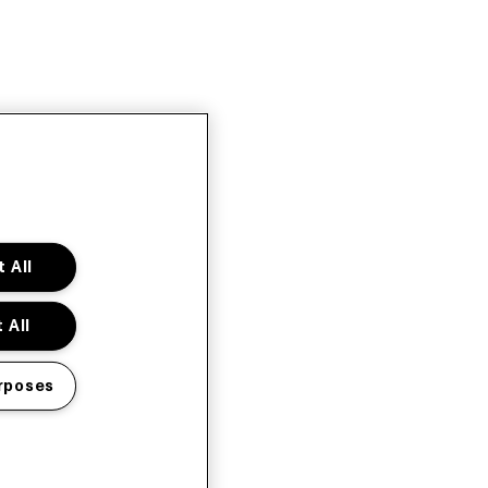
 All
 All
rposes