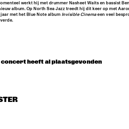
omenteel werkt hij met drummer Nasheet Waits en bassist Ben 
M FEATHER
ieuw album. Op North Sea Jazz treedt hij dit keer op met Aaron
 jaar met het Blue Note album 
Invisible Cinema
 een veel bespr
everde.
NRC MEETS THE 
CLINIC: RON 
ARTIST
CARTER
CELEBRATING 
SOUNDIES
SOUNDIES LIVE: 
HI
CHRISTIAN 
BIRD: TRIUMPH 
SCOTT
OF CHARLIE 
PARKER ('87)
t concert heeft al plaatsgevonden
STER