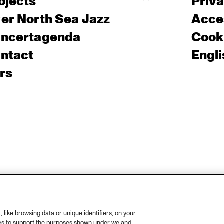
ojects
Priv
er North Sea Jazz
Acces
ncertagenda
Cooki
ntact
Engli
rs
like browsing data or unique identifiers, on your
ies to support the purposes shown under we and