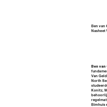
YENISEI
MISSOURI
Ben van G
Nasheet 
MISSISSIPPI
VOLGA
Ben van
15:00
15:30
16:00
fundamen
Van Gelde
TIGRIS
North Sea
studeerde
Konitz, 
behoorli
HARLEM INDOOR
regelmat
Bimhuis é