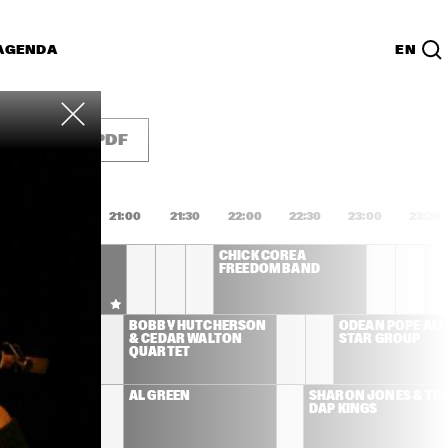
AGENDA
EN
Lijst
PDF
0:00
20:30
21:00
21:30
22:00
22:30
23:00
23:30
 DEE 
CHICK COREA 
IDGEWATER - TO 
FREEDOM BAND
LIE WITH LOVE
LEMAN 
BOBBY HUTCHERSON 
ODEAN POPE ALL 
& CEDAR WALTON 
STAR GROUP
QUARTET
ONAMASSA
AL GREEN
SHARON JONES & THE
DAP KINGS