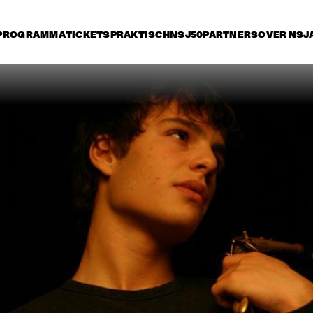
PROGRAMMA
TICKETS
PRAKTISCH
NSJ50
PARTNERS
OVER NSJ
rijdag 9 juli
zaterdag 10 juli
zondag 11 juli
16:30
17:00
17:30
18:00
18:30
19:00
19:30
2
HERBIE HANCOCK
DEE
BR
BIL
BOB BROOKMEYER 
ORNETTE CO
NEW ART ORCHESTRA
QUARTET
MIKE STERN GROUP 
JOE B
WITH RANDY 
BRECKER & DAVE 
WECKL