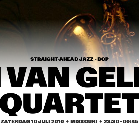
WAYLON
TH
CRAIG ADAMS & THE 
LEE FIELDS & 
VOICES OF NEW 
EXPRESSIO
ORLEANS
KAKI KING
TI
QU
STRAIGHT-AHEAD JAZZ - BOP
 VAN GEL
16:30
17:00
17:30
18:00
18:30
19:00
19:30
2
CAMANÉ
ERIC BI
QUARTE
TORD GUSTAVSEN 
RA
ENSEMBLE
ZATERDAG 10 JULI 2010
  •  MISSOURI
  •  
23:30
 - 
00:45
MARIA MARKESINI & 
BARNICLE BILL TRIO 
BERT VAN DEN BRINK
FEATURING JOHN 