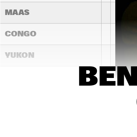
MAAS
CONGO
YUKON
BEN
15:00
15:30
16:00
DARLING
MADEIRA