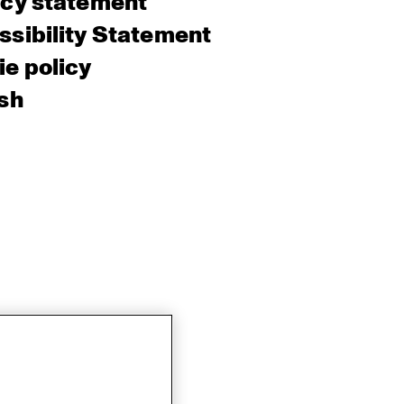
acy statement
sibility Statement
e policy
sh