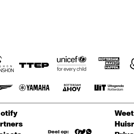
otify
Weet
rtners
Huis
Deel op: