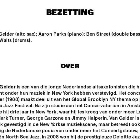
ENGELS
BEZETTING
DARCY JAMES ARGUE
elder (alto sax); Aaron Parks (piano); Ben Street (double bass)
SOUTHAMPTON 
CODARTS BIG 
RO
Waits (drums).
UNIVERSITY 
BAND 
JAZZ 
CONDUCTED BY 
ORCHESTRA
ADRIAN MEARS
FELIX 
ALEX KOO
SCHLARMANN 
GROUP
OVER
 Gelder
 is een van die jonge Nederlandse altsaxofonisten die he
16:30
17:00
17:30
18:00
18:30
19:00
19:30
2
t onder hun muziek in New York hebben verstevigd. Het conce
r (1988) maakt deel uit van het Global Brooklyn NY thema op h
DJ MPS PILOT 'GLOBALGROOVES' FE
M'BAK
 Jazz Festival. Na zijn studie aan het Conservatorium in Amst
 hij drie jaar in New York, waar hij les kreeg van onder meer Le
Mark Turner, George Garzone en Jimmy Halperin. Van Gelder is 
TOKYO-CHUTEI-
jk gevestigd in de New Yorkse muziekscene, maar betreedt ook 
IKI
ig de Nederlandse podia van onder meer het Concertgebouw, 
n North Sea Jazz. In 2008 won hij de prestigieuze Deloitte Jazz