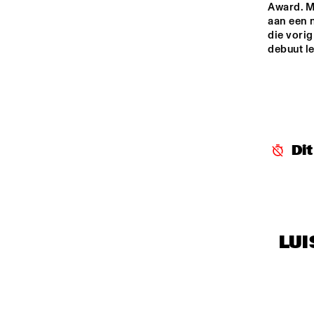
Award. M
PA
HARLEM OUTDOOR
aan een n
die vorig
debuut l
NRC JAZZ CAFÉ
SEINE
Di
LUI