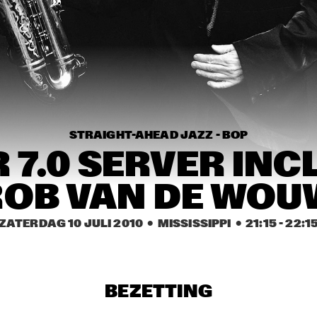
WAYLON
TH
CRAIG ADAMS & THE 
LEE FIELDS & 
VOICES OF NEW 
EXPRESSIO
ORLEANS
KAKI KING
TI
QU
STRAIGHT-AHEAD JAZZ - BOP
 7.0 SERVER INC
16:30
17:00
17:30
18:00
18:30
19:00
19:30
2
ROB VAN DE WOU
CAMANÉ
ERIC BI
ZATERDAG 10 JULI 2010
  •  MISSISSIPPI
  •  
21:15
 - 
22:1
TORD GUSTAVSEN 
RA
ENSEMBLE
BEZETTING
MARIA MARKESINI & 
BARNICLE BILL TRIO 
BERT VAN DEN BRINK
FEATURING JOHN 