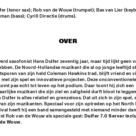
ENGELS
er (tenor sax); Rob van de Wouw (trumpet); Bas van Lier (keyb
DARCY JAMES ARGUE
man (bass); Cyrill Directie (drums).
SOUTHAMPTON 
CODARTS BIG 
RO
UNIVERSITY 
BAND 
OVER
JAZZ 
CONDUCTED BY 
ORCHESTRA
ADRIAN MEARS
FELIX 
ALEX KOO
SCHLARMANN 
werd saxofonist Hans Dulfer zeventig jaar, maar tijd lijkt geen va
GROUP
bben. De Noord-Hollandse muzikant die al op jonge leeftijd sti
tsporen van zijn held Coleman Hawkins trad, blijft vriend en vi
 met zijn spel en innovatieve projecten. Deze onconventionele
16:30
17:00
17:30
18:00
18:30
19:00
19:30
2
komt pas echt tot leven op het podium. Daar toont hij zich een 
rlijke muzikant die zijn ziel en zaligheid durft bloot te leggen.
DJ MPS PILOT 'GLOBALGROOVES' FE
Dulfer is alles relatief en grenzeloos. Dat uit zich in zijn spel, e
M'BAK
van zijn muzikanten. Speciaal voor zijn optreden op het North 
tival heeft hij een band samengesteld met niemand minder dan
st Rob van de Wouw als speciale gast: 
Dulfer 7.0 Server inclu
TOKYO-CHUTEI-
IKI
 de Wouw
.