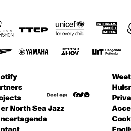
otify
Weet
rtners
Huis
Deel op:
ojects
Priv
er North Sea Jazz
Acces
ncertagenda
Cooki
ntact
Engli