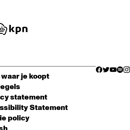
facebook icon
facebook ico
facebook 
facebo
fac
 waar je koopt
regels
acy statement
sibility Statement
e policy
sh