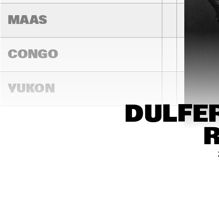
MAAS
CONGO
YUKON
DULFER
15:00
15:30
16:00
DARLING
MADEIRA