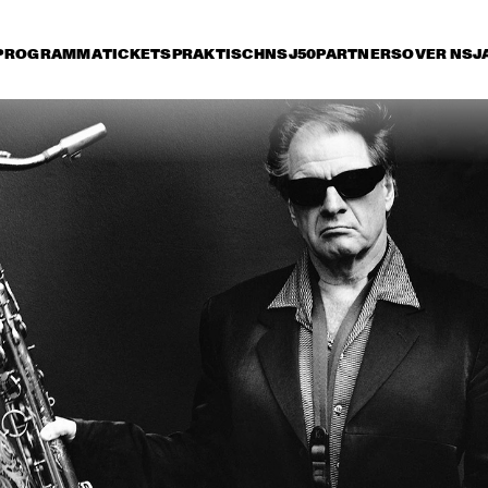
PROGRAMMA
TICKETS
PRAKTISCH
NSJ50
PARTNERS
OVER NSJ
rijdag 9 juli
zaterdag 10 juli
zondag 11 juli
16:30
17:00
17:30
18:00
18:30
19:00
19:30
2
HERBIE HANCOCK
DEE
BR
BIL
BOB BROOKMEYER 
ORNETTE CO
NEW ART ORCHESTRA
QUARTET
MIKE STERN GROUP 
JOE B
WITH RANDY 
BRECKER & DAVE 
WECKL