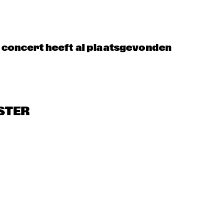
M FEATHER
NRC MEETS THE 
CLINIC: RON 
ARTIST
CARTER
t concert heeft al plaatsgevonden
CELEBRATING 
SOUNDIES
SOUNDIES LIVE: 
HI
CHRISTIAN 
BIRD: TRIUMPH 
SCOTT
OF CHARLIE 
PARKER ('87)
STER