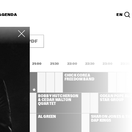
AGENDA
EN
Lijst
PDF
0:00
20:30
21:00
21:30
22:00
22:30
23:00
23:30
 DEE 
CHICK COREA 
IDGEWATER - TO 
FREEDOM BAND
LIE WITH LOVE
LEMAN 
BOBBY HUTCHERSON 
ODEAN POPE ALL 
& CEDAR WALTON 
STAR GROUP
QUARTET
ONAMASSA
AL GREEN
SHARON JONES & THE
DAP KINGS