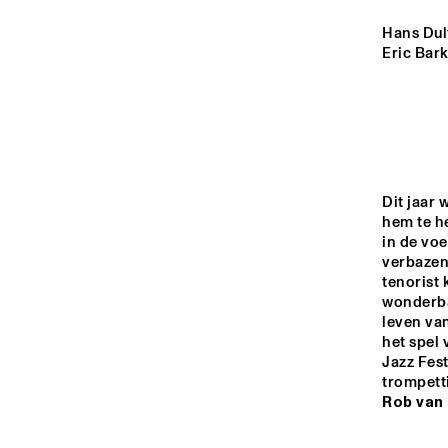
YENISEI
Hans Dulf
Eric Bark
MISSOURI
MISSISSIPPI
Dit jaar 
VOLGA
hem te he
in de voe
verbazen
15:00
15:30
16:00
tenorist 
wonderbaa
leven van 
TIGRIS
het spel 
Jazz Fes
trompetti
Rob van
HARLEM INDOOR