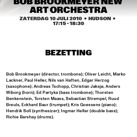
BOB BROOKMEYER NEW 
HARLEM OUTDOOR
ART ORCHESTRA
TOKYO-CHUTEI-IKI
  •  
16:30
ZATERDAG 10 JULI 2010
  •  HUDSON
  •  
HARLEM INDOOR
17:15
 - 
18:30
SOUTHAMPTON UNIVERSITY JAZZ ORCHESTRA
  •  
16:45
MISSISSIPPI
BEZETTING
CELEBRATING BIRD: TRIUMPH OF CHARLIE PARKER 
('87)
  •  
17:00
SEINE
Bob Brookmeyer (director, trombone); Oliver Leicht, Marko 
Lackner, Paul Heller, Nils van Haften, Edgar Herzog 
MARIA MARKESINI & BERT VAN DEN BRINK
  •  
17:00
(saxophone); Andreas Tschopp, Christian Jaksjø, Anders 
YENISEI
Wiborg (horn); Ed Partyka (bass trombone); Thorsten 
Benkenstein, Torsten Maass, Sebastian Strempel, Ruud 
BOB BROOKMEYER NEW ART ORCHESTRA
  •  
17:15
Breuls, Eckhard Baur (trumpet); Kris Goessens (piano); 
Hendrik Soll (synthesizer); Ingmar Heller (double bass); 
HUDSON
Richie Barshay (drums).
CRAIG ADAMS & THE VOICES OF NEW ORLEANS
  •  
17:30
CONGO