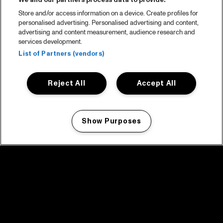
We and our partners process data to provide:
Store and/or access information on a device. Create profiles for
personalised advertising. Personalised advertising and content,
advertising and content measurement, audience research and
services development.
List of Partners (vendors)
Reject All
Accept All
Show Purposes
Manage my cookies
facebook icon
facebook icon
facebook icon
facebook icon
facebook icon
Home
Programma