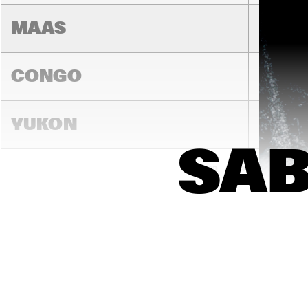
MAAS
CONGO
YUKON
SAB
14:00
14:30
15:00
DARLING
MADEIRA