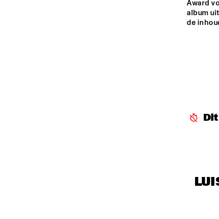
Award vo
album uit
SEINE
de inhou
GANGBÉ BRASS 
BAND
HARLEM INDOOR
TINY LITTLE
HARLEM OUTDOOR
Di
LUI