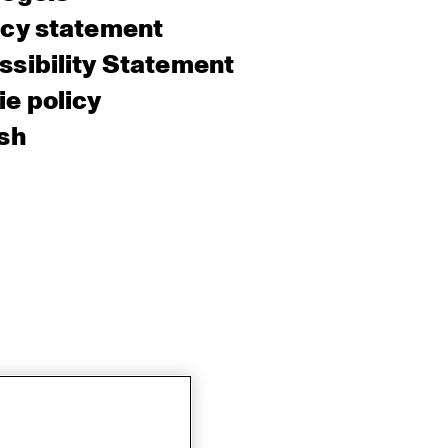
acy statement
sibility Statement
e policy
sh