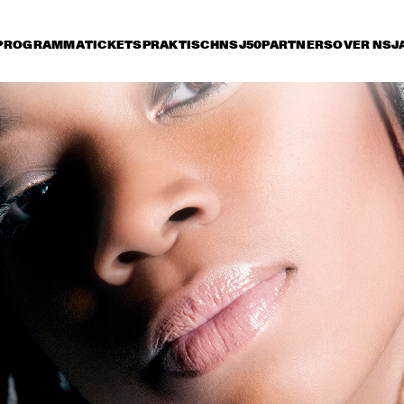
PROGRAMMA
TICKETS
PRAKTISCH
NSJ50
PARTNERS
OVER NSJ
rijdag 10 juli
zaterdag 11 juli
zondag 12 juli
15:30
16:00
16:30
17:00
17:30
18:00
18:30
1
HERBIE HANCOCK & LANG 
JAZ
LANG WITH NEUE 
LI
PHILHARMONIE
OR
WY
MA
CHUCHO VALDÉS BIG 
ROY HAYNES 
BAND
FEAT. KIKOSK
PATITUCCI
DAVID SANBORN AND 
JAMIE CULLUM
HORNS