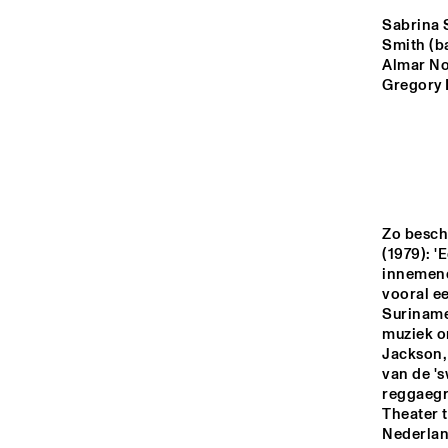
YENISEI
Sabrina 
Smith (ba
Almar No
MISSOURI
Gregory 
AM
CO
MISSISSIPPI
M C
BA
VOLGA
Zo besch
(1979): '
innemend
14:00
14:30
15:00
vooral ee
Suriname,
muziek o
TIGRIS
Jackson, 
van de 's
reggaegro
NRC JAZZCAFÉ
Theater t
Nederland