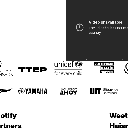
otify
Weet
rtners
Huis