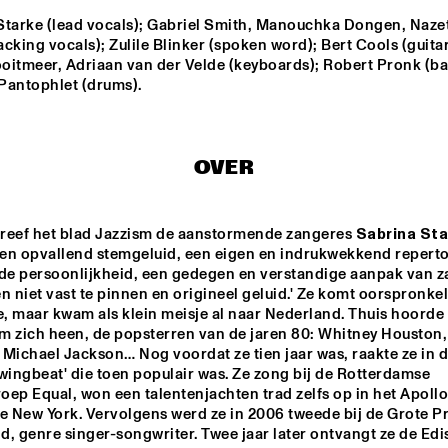
Starke (lead vocals); Gabriel Smith, Manouchka Dongen, Nazet
cking vocals); Zulile Blinker (spoken word); Bert Cools (guitar)
SATOH MASAHIKO & 
FUJII SATO
SAIFA
oitmeer, Adriaan van der Velde (keyboards); Robert Pronk (bas
Pantophlet (drums).
STERDAMS 
AYLESBURY 
MUSIC CENTRE 
NSERVATORIU
BIG BAND
ONCERT BIG 
ND
OVER
ANNE GUUS 
THE STORY
TEERHUIS TRIO
reef het blad Jazzism de aanstormende zangeres 
Sabrina Sta
Een opvallend stemgeluid, een eigen en indrukwekkend repertoi
e persoonlijkheid, een gedegen en verstandige aanpak van za
15:30
16:00
16:30
17:00
17:30
18:00
18:30
1
n niet vast te pinnen en origineel geluid.' Ze komt oorspronkelij
 maar kwam als klein meisje al naar Nederland. Thuis hoorde z
BLUE FLAMINGO
m zich heen, de popsterren van de jaren 80: Whitney Houston, 
Michael Jackson… Nog voordat ze tien jaar was, raakte ze in d
wingbeat' die toen populair was. Ze zong bij de Rotterdamse 
QUESTION & 
CLINIC HAN 
ep Equal, won een talentenjachten trad zelfs op in het Apollo 
ANSWER JOHN 
BENNINK
PATITUCCI
e New York. Vervolgens werd ze in 2006 tweede bij de Grote Pri
, genre singer-songwriter. Twee jaar later ontvangt ze de Edi