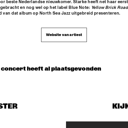
or beste Nederlandse nieuwkomer. Starke heeft net haar eerst
CONCERT RELAYS
SUNDAY JULY 12 
gebracht en nog wel op het label Blue Note: 
Yellow Brick Road
d van dat album op North Sea Jazz uitgebreid presenteren.
Website van artiest
 BIG BAND
t concert heeft al plaatsgevonden
STER
KIJ