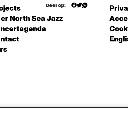
Deel op:
ojects
Priv
er North Sea Jazz
Acces
ncertagenda
Cooki
ntact
Engli
rs