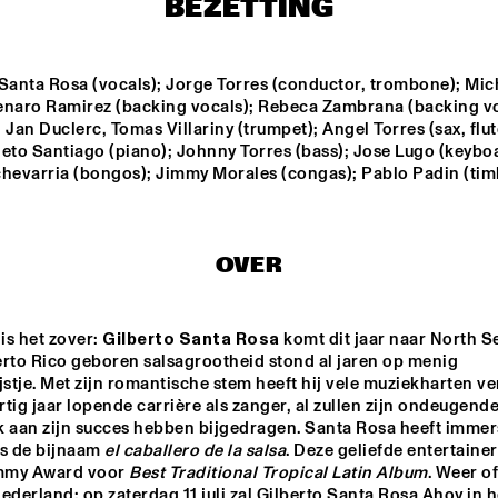
BEZETTING
STARVINSKY 
CLAZZ ENSEMB
ORKESTAR
Santa Rosa (vocals); Jorge Torres (conductor, trombone); Mich
enaro Ramirez (backing vocals); Rebeca Zambrana (backing vo
 Jan Duclerc, Tomas Villariny (trumpet); Angel Torres (sax, flute
CODARTS BIG 
OXFORD 
UNIVERSITY BI
BAND 
eto Santiago (piano); Johnny Torres (bass); Jose Lugo (keyboa
BAND
CONDUCTED BY 
chevarria (bongos); Jimmy Morales (congas); Pablo Padin (tim
MARIA 
SCHNEIDER
TIMUÇIN SAHIN
PASCAL 
SCHUMACH
QUARTET
OVER
16:30
17:00
17:30
18:00
18:30
19:00
19:30
is het zover: 
Gilberto Santa Rosa
 komt dit jaar naar North Se
SWOOLISH
rto Rico geboren salsagrootheid stond al jaren op menig  
jstje. Met zijn romantische stem heeft hij vele muziekharten ve
ertig jaar lopende carrière als zanger, al zullen zijn ondeugende
k aan zijn succes hebben bijgedragen. Santa Rosa heeft immers
NRC MEETS THE 
CLINIC 
ARTIST
BONA
s de bijnaam 
el caballero de la salsa
. Deze geliefde entertainer
mmy Award voor 
Best Traditional Tropical Latin Album
. Weer of
ederland: op zaterdag 11 juli zal Gilberto Santa Rosa Ahoy in he