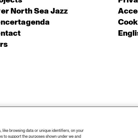
ojects
Priv
er North Sea Jazz
Acces
ncertagenda
Cooki
ntact
Engli
rs
like browsing data or unique identifiers, on your
ies to support the purposes shown under we and