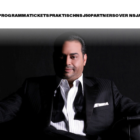
PROGRAMMA
TICKETS
PRAKTISCH
NSJ50
PARTNERS
OVER NSJ
rijdag 10 juli
zaterdag 11 juli
zondag 12 juli
16:30
17:00
17:30
18:00
18:30
19:00
19:30
GEORGE DUKE TRIO 
FEATURING CHAKA 
KHAN
SILJE NERGAARD & 
METROPOLE ORKEST 
STRINGS
GILBERTO SANTA 
SMV FE
ROSA
MILLE