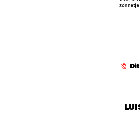
zonnetje 
SEINE
HARLEM INDOOR
MYR
GAA
HARLEM OUTDOOR
Di
LUI