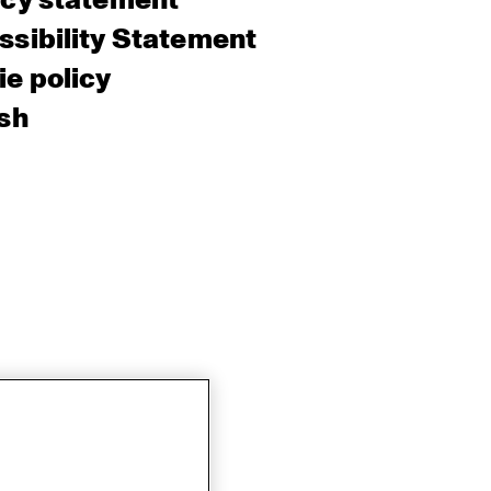
acy statement
sibility Statement
e policy
sh