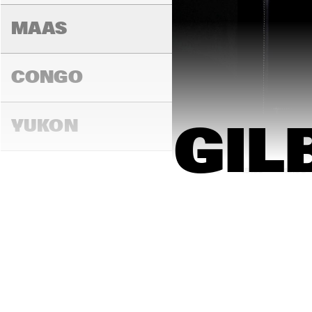
MAAS
CONGO
YUKON
GIL
15:00
15:30
16:00
DARLING
MADEIRA