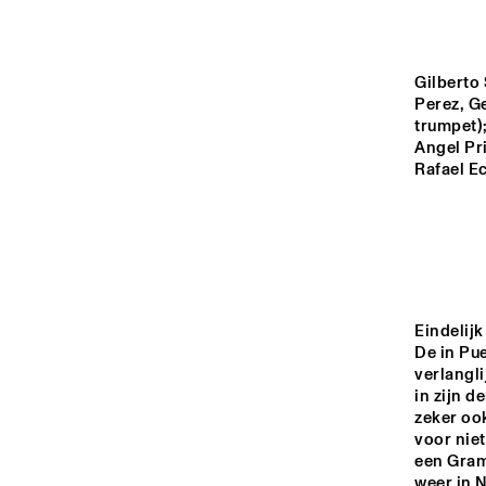
YENISEI
MISSOURI
Gilberto 
Perez, G
trumpet);
Angel Pri
MISSISSIPPI
Rafael E
VOLGA
15:00
15:30
16:00
Eindelijk 
De in Pue
TIGRIS
verlangli
in zijn d
zeker oo
NRC JAZZCAFÉ
voor niet
een Gra
weer in N