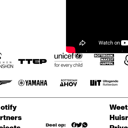
otify
Weet
rtners
Huis
Deel op: