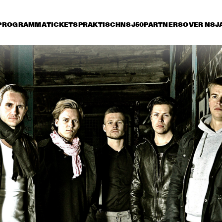
PROGRAMMA
TICKETS
PRAKTISCH
NSJ50
PARTNERS
OVER NSJ
rijdag 10 juli
zaterdag 11 juli
zondag 12 juli
16:30
17:00
17:30
18:00
18:30
19:00
19:30
GEORGE DUKE TRIO 
FEATURING CHAKA 
KHAN
SILJE NERGAARD & 
METROPOLE ORKEST 
STRINGS
GILBERTO SANTA 
SMV FE
ROSA
MILLE