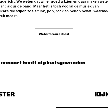
gericht. We weten dat wij er goed uitzien en daar maken we ze
CONCERT RELAYS 
SOU
IZALIN
NDI
SATURDAY JULY 11 
CALLIS
an', aldus de band. Maar het is toch vooral de muziek van 
ES
2009
LADY 
aze die stijlen zoals funk, pop, rock en bebop bevat, waarmee
TAMB
ruk maakt.
TBC BRASS 
BAND
Website van artiest
IAM 
RUBEN HEIN
SBEEK
t concert heeft al plaatsgevonden
STER
KIJ