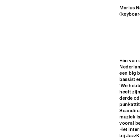
YENISEI
Marius Ne
(keyboar
MISSOURI
MISSISSIPPI
Eén van d
VOLGA
Nederland
een big b
bassist e
'We hebb
15:00
15:30
16:00
heeft zi
derde cd
punkatti
TIGRIS
Scandina
muziek is
vooral be
NRC JAZZCAFÉ
Het inte
bij JazzK