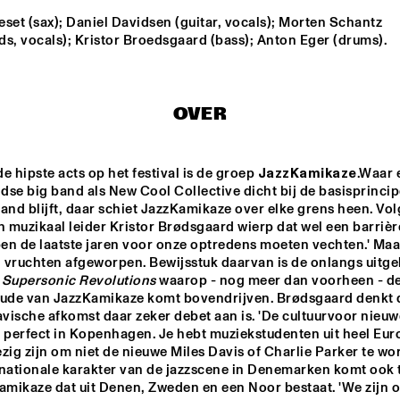
set (sax); Daniel Davidsen (guitar, vocals); Morten Schantz 
ds, vocals); Kristor Broedsgaard (bass); Anton Eger (drums).
STARVINSKY 
CLAZZ ENSEMB
ORKESTAR
CODARTS BIG 
OXFORD 
OVER
UNIVERSITY BI
BAND 
BAND
CONDUCTED BY 
MARIA 
SCHNEIDER
TIMUÇIN SAHIN
PASCAL 
e hipste acts op het festival is de groep 
JazzKamikaze
.Waar 
SCHUMACH
se big band als New Cool Collective dicht bij de basisprincip
QUARTET
and blijft, daar schiet JazzKamikaze over elke grens heen. Vol
n muzikaal leider Kristor Brødsgaard wierp dat wel een barrière
en de laatste jaren voor onze optredens moeten vechten.' Maar
16:30
17:00
17:30
18:00
18:30
19:00
19:30
jn vruchten afgeworpen. Bewijsstuk daarvan is de onlangs uitg
 
Supersonic Revolutions
 waarop - nog meer dan voorheen - de
SWOOLISH
tude van JazzKamikaze komt bovendrijven. Brødsgaard denkt d
vische afkomst daar zeker debet aan is. 'De cultuurvoor nieuwe
 perfect in Kopenhagen. Je hebt muziekstudenten uit heel Euro
NRC MEETS THE 
CLINIC 
zig zijn om niet de nieuwe Miles Davis of Charlie Parker te wor
ARTIST
BONA
rnationale karakter van de jazzscene in Denemarken komt ook t
amikaze dat uit Denen, Zweden en een Noor bestaat. 'We zijn o