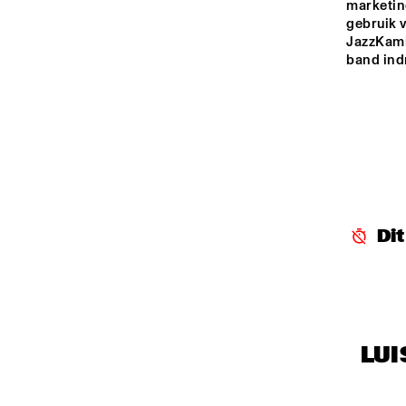
marketing
gebruik v
SEINE
JazzKamik
band ind
HARLEM INDOOR
MYR
GAA
HARLEM OUTDOOR
Di
LUI