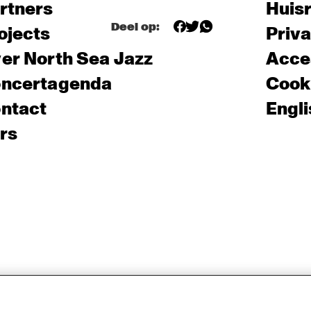
rtners
Huis
Deel op:
ojects
Priv
er North Sea Jazz
Acces
ncertagenda
Cooki
ntact
Engli
rs