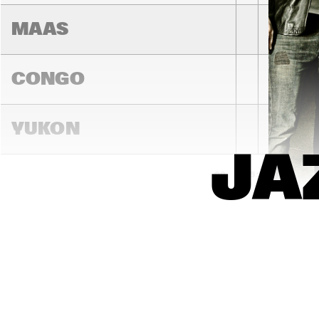
MAAS
CONGO
YUKON
JA
15:00
15:30
16:00
DARLING
MADEIRA