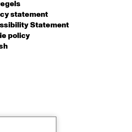
regels
acy statement
sibility Statement
e policy
sh