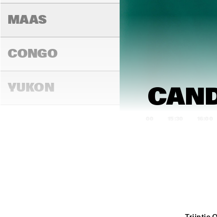
MAAS
CONGO
YUKON
CAND
15:00
15:30
16:00
DARLING
MADEIRA