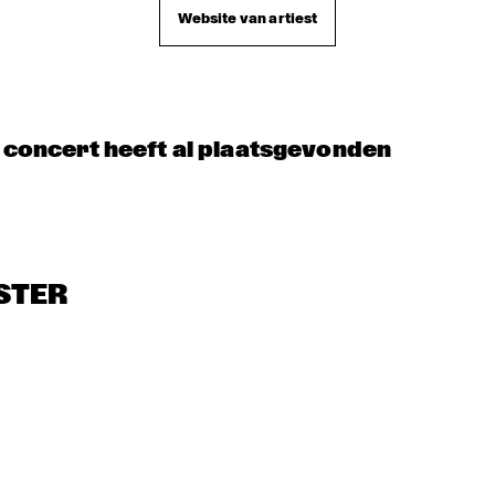
CONCERT RELAYS 
SOU
IZALIN
Website van artiest
NDI
SATURDAY JULY 11 
CALLIS
ES
2009
LADY 
TAMB
TBC BRASS 
BAND
t concert heeft al plaatsgevonden
IAM 
RUBEN HEIN
SBEEK
STER