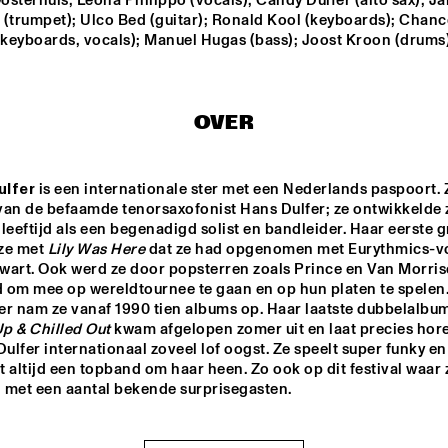
Oosterhuis, Leona Philippo (vocals); Candy Dulfer (alto sax); Ja
 (trumpet); Ulco Bed (guitar); Ronald Kool (keyboards); Chance
keyboards, vocals); Manuel Hugas (bass); Joost Kroon (drums)
STARVINSKY 
CLAZZ ENSEMB
ORKESTAR
CODARTS BIG 
OXFORD 
OVER
UNIVERSITY BI
BAND 
BAND
CONDUCTED BY 
MARIA 
SCHNEIDER
ulfer
 is een internationale ster met een Nederlands paspoort. Z
TIMUÇIN SAHIN
PASCAL 
SCHUMACH
van de befaamde tenorsaxofonist Hans Dulfer; ze ontwikkelde zi
QUARTET
leeftijd als een begenadigd solist en bandleider. Haar eerste gr
ze met 
Lily Was Here
 dat ze had opgenomen met Eurythmics-v
wart. Ook werd ze door popsterren zoals Prince en Van Morris
16:30
17:00
17:30
18:00
18:30
19:00
19:30
 om mee op wereldtournee te gaan en op hun platen te spelen. 
SWOOLISH
p & Chilled Out
 kwam afgelopen zomer uit en laat precies hore
lfer internationaal zoveel lof oogst. Ze speelt super funky en 
 altijd een topband om haar heen. Zo ook op dit festival waar z
NRC MEETS THE 
CLINIC 
 met een aantal bekende surprisegasten.
ARTIST
BONA