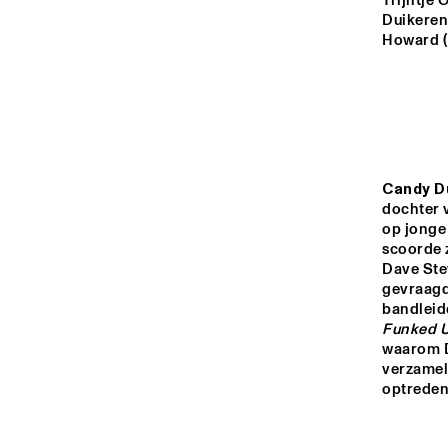
YENISEI
Trijntje 
Duikeren
Howard (
MISSOURI
MISSISSIPPI
Candy D
VOLGA
dochter 
op jonge 
scoorde 
Dave Ste
15:00
15:30
16:00
gevraagd
Funked U
TIGRIS
waarom Du
verzamelt
optreden
NRC JAZZCAFÉ