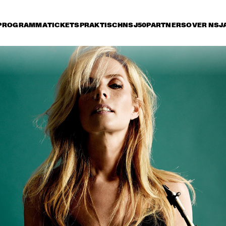
PROGRAMMA
TICKETS
PRAKTISCH
NSJ50
PARTNERS
OVER NSJ
rijdag 10 juli
zaterdag 11 juli
zondag 12 juli
16:30
17:00
17:30
18:00
18:30
19:00
19:30
GEORGE DUKE TRIO 
FEATURING CHAKA 
KHAN
SILJE NERGAARD & 
METROPOLE ORKEST 
STRINGS
GILBERTO SANTA 
SMV FE
ROSA
MILLE