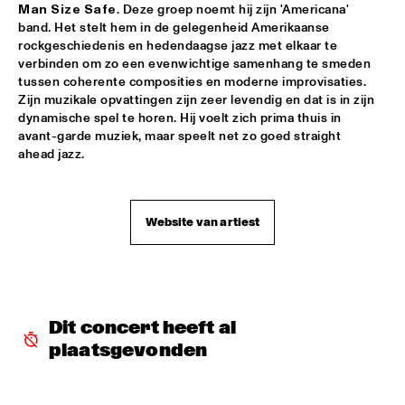
Man Size Safe
. Deze groep noemt hij zijn 'Americana' 
band. Het stelt hem in de gelegenheid Amerikaanse 
CHRISTIAN SCOTT
  •  
18:00
rockgeschiedenis en hedendaagse jazz met elkaar te 
CONGO
verbinden om zo een evenwichtige samenhang te smeden 
tussen coherente composities en moderne improvisaties. 
CONCERT RELAYS FRIDAY JULY 10 2009
  •  
18:00
Zijn muzikale opvattingen zijn zeer levendig en dat is in zijn 
SEINE
dynamische spel te horen. Hij voelt zich prima thuis in 
avant-garde muziek, maar speelt net zo goed straight 
ahead jazz.
ELISABETH KONTOMANOU
  •  
18:00
YENISEI
ARTIST IN RESIDENCE: JOHN ZORN THE DREAMERS
  •  
18:00
Website van artiest
DARLING
LEE RITENOUR
  •  
18:00
NILE
Dit concert heeft al 
THE LORCA PROJECT WITH THE METROPOLE 
plaatsgevonden
ORKEST
  •  
18:00
MAAS