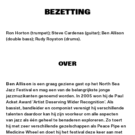
HARLEM OUTDOOR
BEZETTING
HOT 8 BRASS BAND
  •  
16:30
HARLEM INDOOR
Ron Horton (trumpet); Steve Cardenas (guitar); Ben Allison 
JAZZ ART SHOW, JAZZ INSPIRED PAINTINGS & 
(double bass); Rudy Royston (drums).
PHOTO'S
  •  
16:30
NATIONAAL JEUGD JAZZ ORKEST
  •  
16:45
OVER
MISSISSIPPI
COMPOSITION ASSIGNMENT 2009 JORRIT 
DIJKSTRA
  •  
17:30
Ben Allison
 is een graag geziene gast op het North Sea 
Jazz Festival en mag een van de belangrijkste jonge 
MISSOURI
jazzmuzikanten genoemd worden. In 2005 won hij de Paul 
Acket Award 'Artist Deserving Wider Recognition'. Als 
MARZIO SCHOLTEN GROUP
  •  
17:45
bassist, bandleider en componist verenigt hij verschillende 
VOLGA
talenten daardoor kan hij zijn voorkeur om alle aspecten 
van jazz als één geheel te benaderen exploreren. Zo toert 
VANGUARD JAZZ ORCHESTRA
  •  
17:45
hij met zeer verschillende gezelschappen als Peace Pipe en 
HUDSON
Medicine Wheel en doet hij het festival deze keer aan met 