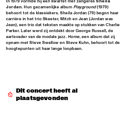
In 1979 vormde hij een kwartet met zangeres 
Sheila 
JOHN SURMAN'S STRING PROJECT
  •  
16:30
Jordan
. Hun gezamenlijke album 
Playground
 (1979) 
DARLING
behoort tot de klassiekers. Sheila Jordan (79) begon haar 
carrière in het trio Skeeter, Mitch en Jean (Jordan was 
JAZZMANIX
  •  
16:30
Jean), een trio dat teksten maakte op stukken van Charlie 
MISSISSIPPI
Parker. Later werd zij ontdekt door George Russell, de 
aartsvader van de modale jazz. 
Home
, een album dat zij 
opnam met Steve Swallow en Steve Kuhn, behoort tot de 
GIOVANNI GUIDI
  •  
16:45
hoogtepunten uit haar lange loopbaan.
MADEIRA
DJ SWINGMASTER SEM
  •  
16:45
TIGRIS
YAEL NAIM
  •  
16:45
Dit concert heeft al 
MURRAY
plaatsgevonden
SIDSEL ENDRESEN & JAN BANG
  •  
17:00
VOLGA
PHIL WOODS QUINTET
  •  
17:15