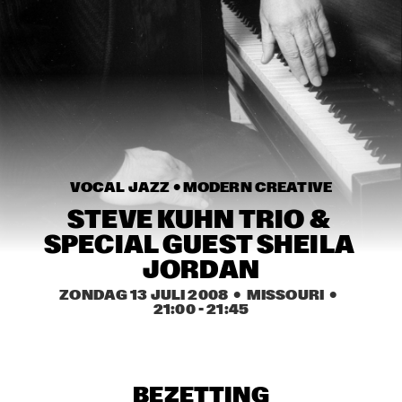
HARLEM
JAZZ ART EXHIBITION
  •  
14:30
MAROCKIN' BRASS
  •  
15:00
HARLEM INDOOR
ONE O'CLOCK LAB BAND
  •  
15:00
VOCAL JAZZ • 
MODERN CREATIVE
MISSISSIPPI
STEVE KUHN TRIO & 
DUTCH JAZZ ORCHESTRA TRIBUTE TO ROB MADNA
  •  
15:30
SPECIAL GUEST SHEILA 
HUDSON
JORDAN
ZONDAG 13 JULI 2008
  •  MISSOURI
  •  
CONCERT RELAYS
  •  
15:45
21:00
 - 
21:45
SEINE
RUDRESH MAHANTHAPPA QUARTET
  •  
15:45
YENISEI
BEZETTING