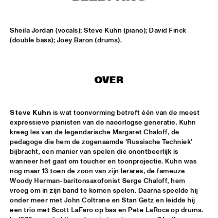
CLINIC BOBBY MCFERRIN
  •  
16:00
VOLGA
Sheila Jordan (vocals); Steve Kuhn (piano); David Finck 
(double bass); Joey Baron (drums).
PRESERVATION HALL JAZZ BAND
  •  
16:00
CONGO
OVER
RIMA KHCHEICH
  •  
16:00
MISSOURI
Steve Kuhn
 is wat toonvorming betreft één van de meest 
ZAPPA PLAYS ZAPPA
  •  
16:15
expressieve pianisten van de naoorlogse generatie. Kuhn 
MAAS
kreeg les van de legendarische Margaret Chaloff, de 
pedagoge die hem de zogenaamde 'Russische Techniek' 
ALICIA KEYS
  •  
16:30
bijbracht, een manier van spelen die onontbeerlijk is 
NILE
wanneer het gaat om toucher en toonprojectie. Kuhn was 
nog maar 13 toen de zoon van zijn lerares, de fameuze 
Woody Herman-baritonsaxofonist Serge Chaloff, hem 
GARY BURTON QUARTET REVISITED WITH PAT 
METHENY
  •  
16:30
vroeg om in zijn band te komen spelen. Daarna speelde hij 
onder meer met John Coltrane en Stan Getz en leidde hij 
AMAZON
een trio met Scott LaFaro op bas en Pete LaRoca op drums. 