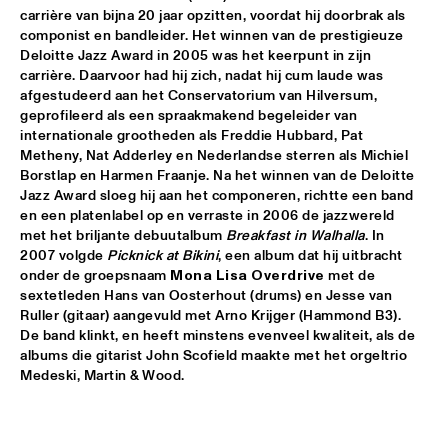
carrière van bijna 20 jaar opzitten, voordat hij doorbrak als 
DOWNBEAT BLINDFOLD TEST LIVE WITH THE BAD 
componist en bandleider. Het winnen van de prestigieuze 
PLUS
  •  
17:30
Deloitte Jazz Award in 2005 was het keerpunt in zijn 
VOLGA
carrière. Daarvoor had hij zich, nadat hij cum laude was 
afgestudeerd aan het Conservatorium van Hilversum, 
FRANK MCCOMB
  •  
17:30
geprofileerd als een spraakmakend begeleider van 
CONGO
internationale grootheden als Freddie Hubbard, Pat 
Metheny, Nat Adderley en Nederlandse sterren als Michiel 
Borstlap en Harmen Fraanje. Na het winnen van de Deloitte 
FRANZ VON CHOSSY TRIO
  •  
17:30
Jazz Award sloeg hij aan het componeren, richtte een band 
YENISEI
en een platenlabel op en verraste in 2006 de jazzwereld 
met het briljante debuutalbum
 Breakfast in Walhalla
. In 
KENNY WERNER QUINTET "LAWN CHAIR SOCIETY"
  •  
17:30
2007 volgde 
Picknick at Bikini
, een album dat hij uitbracht 
HUDSON
onder de groepsnaam 
Mona Lisa Overdrive
 met de 
sextetleden Hans van Oosterhout (drums) en Jesse van 
Ruller (gitaar) aangevuld met Arno Krijger (Hammond B3). 
PAT METHENY TRIO
  •  
17:30
De band klinkt, en heeft minstens evenveel kwaliteit, als de 
AMAZON
albums die gitarist John Scofield maakte met het orgeltrio 
Medeski, Martin & Wood.
THE VICTOR WOOTEN BAND
  •  
17:45
MAAS