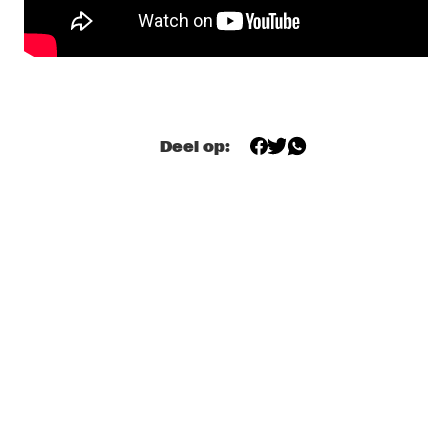
CONGO
BUNKY GREEN & ERIC LEGNINI TRIO
  •  
19:15
MISSOURI
DAVID SÁNCHEZ GROUP
  •  
19:15
YENISEI
Deel op:
FREDDY COLE
  •  
19:15
DARLING
MICHEL CAMILO TRIO
  •  
19:15
HUDSON
DEODATO
  •  
19:30
MAAS
EJECT THE NO
  •  
19:30
VOLGA