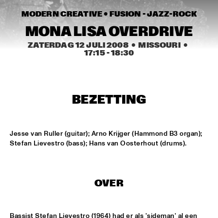
HARLEM
MODERN CREATIVE • 
FUSION - JAZZ-ROCK
MONA LISA OVERDRIVE
JAZZ ART EXHIBITION
  •  
16:30
ZATERDAG 12 JULI 2008
  •  MISSOURI
  •  
17:15
 - 
18:30
MAROCKIN' BRASS
  •  
16:45
HARLEM INDOOR
UTRECHTS JAZZ ORKEST
  •  
17:00
BEZETTING
MISSISSIPPI
CONCERT RELAYS
  •  
17:15
Jesse van Ruller (guitar); Arno Krijger (Hammond B3 organ); 
SEINE
Stefan Lievestro (bass); Hans van Oosterhout (drums).
MONA LISA OVERDRIVE
  •  
17:15
MISSOURI
OVER
BOBBY MCFERRIN, RICHARD BONA & CYRO 
BAPTISTA
  •  
17:30
DARLING
Bassist Stefan Lievestro (1964) had er als 'sideman' al een 