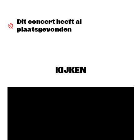
DJ COLLECTIEF NAALD EN KRAAK
  •  
18:00
TIGRIS
Dit concert heeft al 
PAUL SIMON
  •  
18:00
plaatsgevonden
NILE
LES COUPE-VENTS
  •  
18:30
MISSISSIPPI
4BEAT6
  •  
18:30
KIJKEN
MURRAY
MIKE ROELOFS BAND
  •  
18:30
VOLGA
MELODY GARDOT
  •  
18:30
MADEIRA
CONCHA BUIKA
  •  
19:00