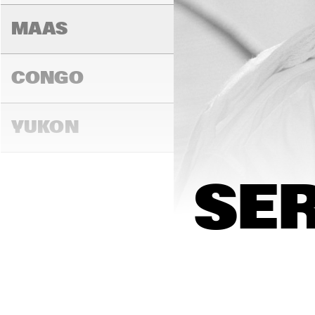
MAAS
CONGO
YUKON
15:00
15:30
16:00
SE
DARLING
MADEIRA