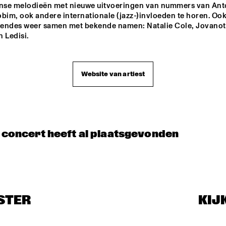
BIN NOLAN TRIO
anse melodieën met nieuwe uitvoeringen van nummers van Anto
bim, ook andere internationale (jazz-)invloeden te horen. Ook 
endes weer samen met bekende namen: Natalie Cole, Jovanotti
 Ledisi.
TOP DOG BRASS 
BAND
Website van artiest
CONCERT RELAYS
t concert heeft al plaatsgevonden
STER
KIJ