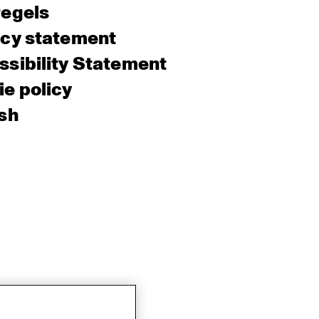
regels
acy statement
sibility Statement
e policy
sh