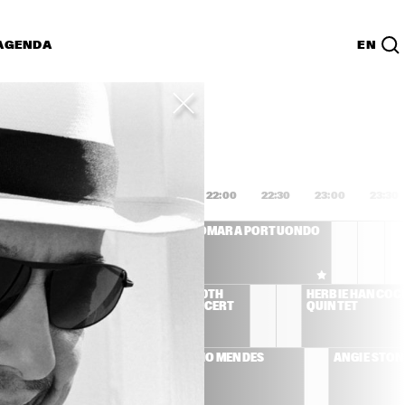
AGENDA
EN
Lijst
PDF
0:00
20:30
21:00
21:30
22:00
22:30
23:00
23:30
CLEO LAINE, JOHN 
OMARA PORTUONDO
DANKWORTH AND 
FRIENDS
YD 
HANK JONES 90TH 
HERBIE HANCOCK
BIRTHDAY CONCERT
QUINTET
AL JARREAU
SERGIO MENDES
ANGIE STON