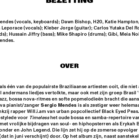
BEZETTING
BIK BENT BRAAM
DAVID S
GROUP
endes (vocals, keyboards); Dawn Bishop, H20, Katie Hampton,
Leporace (vocals); Kleber Jorge (guitar); Carlos Yutaka Del Ro
s); Hussain Jiffry (bass); Mike Shapiro (drums); Gibi, Meia Noit
SACHAL 
endes.
VASANDANI
NEXT GENERATION 
CODARTS BIG BAND 
JAZZ ORCHESTRA
CONDUCTED BY ILJA 
OVER
REIJNGOUD
16:30
17:00
17:30
18:00
18:30
19:00
19:30
2
 als één van de populairste Braziliaanse artiesten ooit, die niet 
 andermans liedjes vertolkte, maar ook met zijn groep Brasil '
MARK MURPHY 
RON CARTER & 
jazz, bossa nova-ritmes en softe popmelodieën bracht die aans
INTERVIEWED 
HIS QUARTET 
BY WOUTER 
MEMBERS
va pianist/zanger 
Sergio Mendes
 is als zestiger weer helemaal
HAMEL
kzij rapper Will.i.am van urban popcollectief Black Eyed Peas.
stylede voor 
Timeless
 het oude bossa en samba-repertoire van
JAZZ DIGGERS
et vrolijke bijdragen van soul- en hiphopsterren als Erykah B
Stevie Wonder en John Legend. Die lijn zet hij op de zomerse opvolger 
 (dat in juni verschijnt) door. Op het album zijn, naast aanstekeli