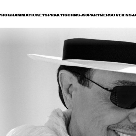
PROGRAMMA
TICKETS
PRAKTISCH
NSJ50
PARTNERS
OVER NSJ
rijdag 11 juli
zaterdag 12 juli
zondag 13 juli
16:30
17:00
17:30
18:00
18:30
19:00
19:30
2
BOBBY MCFERRIN 
WITH NDR BIG BAND
MARIA SCHNEIDER 
CHARLES LLO
ORCHESTRA
QUARTET
ZUCO 103