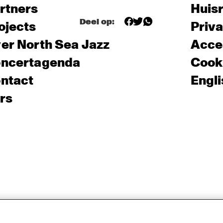
rtners
Huis
Deel op:
ojects
Priv
er North Sea Jazz
Acces
ncertagenda
Cooki
ntact
Engli
rs