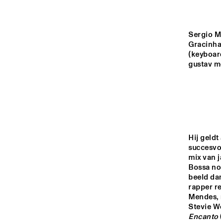
YENISEI
MISSOURI
Sergio M
Gracinha 
(keyboard
gustav m
MURRAY
MISSISSIPPI
15:00
15:30
16:00
Hij geldt
succesvol
mix van 
VOLGA
Bossa no
beeld dan
rapper re
Mendes, m
TIGRIS
Encanto